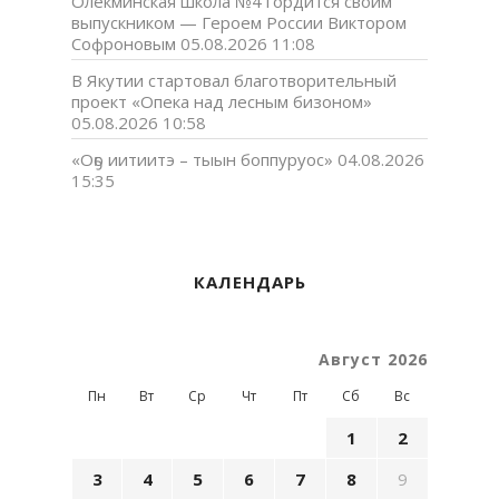
Олекминская школа №4 гордится своим
выпускником — Героем России Виктором
Софроновым
05.08.2026 11:08
В Якутии стартовал благотворительный
проект «Опека над лесным бизоном»
05.08.2026 10:58
«Оҕо иитиитэ – тыын боппуруос»
04.08.2026
15:35
КАЛЕНДАРЬ
Август 2026
Пн
Вт
Ср
Чт
Пт
Сб
Вс
1
2
3
4
5
6
7
8
9