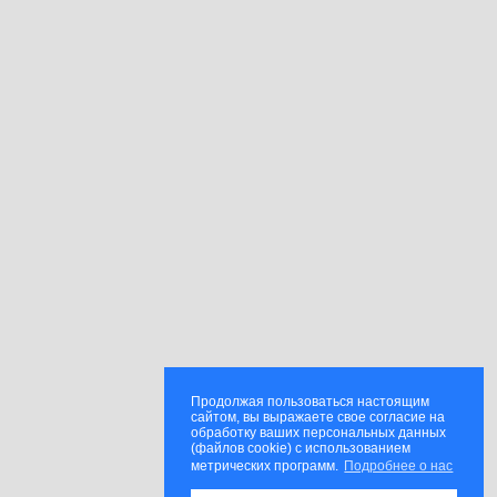
Продолжая пользоваться настоящим
сайтом, вы выражаете свое согласие на
обработку ваших персональных данных
(файлов cookie) с использованием
метрических программ.
Подробнее о нас