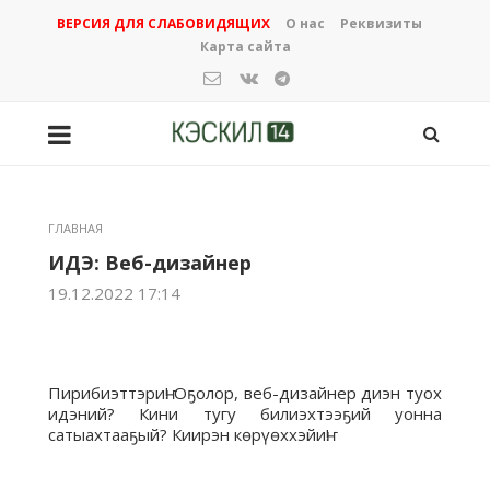
ВЕРСИЯ ДЛЯ СЛАБОВИДЯЩИХ
О нас
Реквизиты
Карта сайта
ГЛАВНАЯ
ИДЭ: Веб-дизайнер
19.12.2022 17:14
Пирибиэттэриҥ! Оҕолор, веб-дизайнер диэн туох
идэний? Кини тугу билиэхтээҕий уонна
сатыахтааҕый? Киирэн көрүөххэйиҥ!