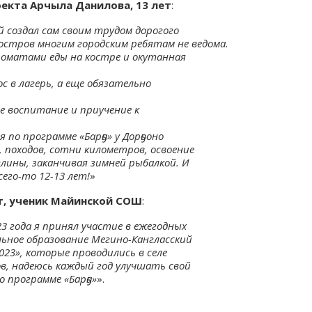
оекта Арчыла Данилова, 13 лет
:
 создал сам своим трудом дорогого
остров многим городским ребятам не ведома.
роматами еды на костре и окутанная
ос в лагерь, а еще обязательно
е воспитание и приучение к
по программе «Барҕа» у Дорҕооно
, походов, сотни километров, освоение
глины, заканчивая зимней рыбалкой. И
сего-то 12-13 лет!
»
ет, ученик Майинской СОШ
:
23 года я принял участие в ежегодных
ьное образование Мегино-Кангласский
-2023», которые проводились в селе
в, надеюсь каждый год улучшать свой
 программе «Барҕа»
».