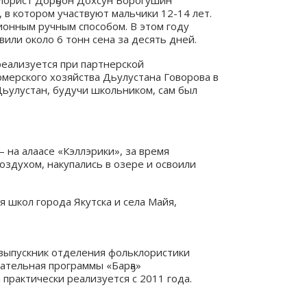
лорист Дорҕоон Дохсун Ворогушин
 в котором участвуют мальчики 12-14 лет.
ионным ручным способом. В этом году
вили около 6 тонн сена за десять дней.
реализуется при партнерской
мерского хозяйства Дьулустана Говорова в
 Дьулустан, будучи школьником, сам был
.
 на алаасе «Кэллэрики», за время
оздухом, накупались в озере и освоили
я школ города Якутска и села Майя,
 выпускник отделения фольклористики
ательная программы «Барҕа»
 практически реализуется с 2011 года.