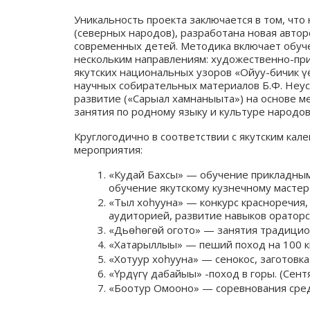
Уникальность проекта заключается в том, что
(северных народов), разработана новая автор
современных детей. Методика включает обуч
нескольким направлениям: художественно-прик
якутских национальных узоров «Ойуу-бичик үө
научных собирательных материалов Б.Ф. Неус
развитие («Сарыал хамнаныыта») на основе ме
занятия по родному языку и культуре народов
Круглогодично в соответствии с якутским кал
мероприятия:
«Кудай Бахсы» — обучение прикладным 
обучение якутскому кузнечному мастерс
«Тыл хоһууна» — конкурс красноречия,
аудиторией, развитие навыков ораторск
«Дьөһөгөй огото» — занятия традицио
«Хатарыллыы» — пеший поход на 100 к
«Хотуур хоһууна» — сенокос, заготовка
«Үрдүгү дабайыы» -поход в горы. (Сент
«Боотур Омооно» — соревнования сред