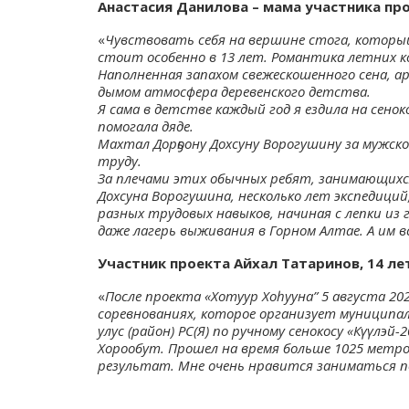
Анастасия Данилова – мама участника пр
«
Чувствовать себя на вершине стога, который
стоит особенно в 13 лет. Романтика летних к
Наполненная запахом свежескошенного сена, а
дымом атмосфера деревенского детства.
Я сама в детстве каждый год я ездила на сенок
помогала дяде.
Махтал Дорҕоону Дохсуну Ворогушину за мужско
труду.
За плечами этих обычных ребят, занимающихся 
Дохсуна Ворогушина, несколько лет экспедиций
разных трудовых навыков, начиная с лепки из 
даже лагерь выживания в Горном Алтае. А им в
Участник проекта Айхал Татаринов, 14 л
«
После проекта «Хотуур Хоһууна” 5 августа 20
соревнованиях, которое организует муниципал
улус (район) РС(Я) по ручному сенокосу «Күүлэй
Хорообут. Прошел на время больше 1025 метро
результат. Мне очень нравится заниматься по