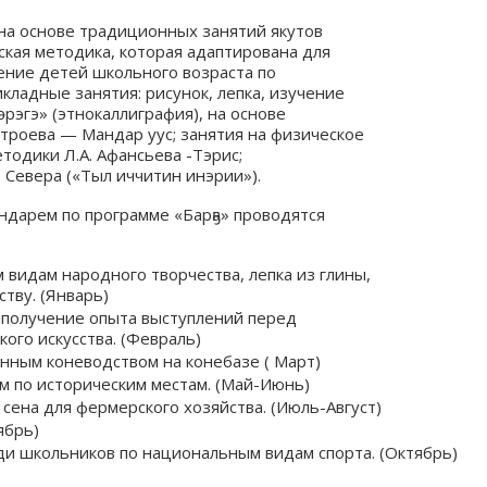
 на основе традиционных занятий якутов
ская методика, которая адаптирована для
ение детей школьного возраста по
ладные занятия: рисунок, лепка, изучение
рэгэ» (этнокаллиграфия), на основе
троева — Мандар уус; занятия на физическое
тодики Л.А. Афансьева -Тэрис;
 Севера («Тыл иччитин инэрии»).
ендарем по программе «Барҕа» проводятся
видам народного творчества, лепка из глины,
тву. (Январь)
 получение опыта выступлений перед
ого искусства. (Февраль)
нным коневодством на конебазе ( Март)
м по историческим местам. (Май-Июнь)
 сена для фермерского хозяйства. (Июль-Август)
ябрь)
и школьников по национальным видам спорта. (Октябрь)