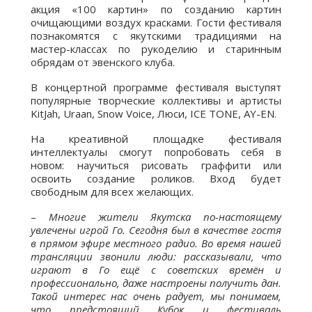
акция «100 картин» по созданию картин
очищающими воздух красками. Гости фестиваля
познакомятся с якутскими традициями на
мастер-классах по рукоделию и старинным
обрядам от эвенского клуба.
В концертной программе фестиваля выступят
популярные творческие коллективы и артисты
KitJah, Uraan, Snow Voice, Люси, ICE TONE, AY-EN.
На креативной площадке фестиваля
интеллектуалы смогут попробовать себя в
новом: научиться рисовать граффити или
освоить создание роликов. Вход будет
свободным для всех желающих.
–
Многие жители Якутска по-настоящему
увлечены игрой Го. Сегодня был в качестве гостя
в прямом эфире местного радио. Во время нашей
трансляции звонили люди: рассказывали, что
играют в Го ещё с советских времён и
профессионально, даже настроены получить дан.
Такой интерес нас очень радует, мы понимаем,
что предстоящий Кубок и фестиваль