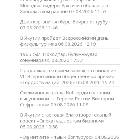
Молодые лидеры Арктики собрались в
Хангаласском районе
07.08.2026 11:53
Дьиэ кэргэнинэн бары бииргэ оттуубут
07.08.2026 11:46
В Якутии пройдет Всероссийский день
физкультурника
06.08.2026 12:19
1965 сыл. Походтар, булумньулар
сонуннара
05.08.2026 17:32
Продолжается прием заявок на соискание
VII Всероссийской общественной премии
«Гордость нации-2026»
05.08.2026 15:24
Олекминская школа №4 гордится своим
выпускником — Героем России Виктором
Софроновым
05.08.2026 11:08
В Якутии стартовал благотворительный
проект «Опека над лесным бизоном»
05.08.2026 10:58
«Оҕо иитиитэ – тыын боппуруос»
04.08.2026