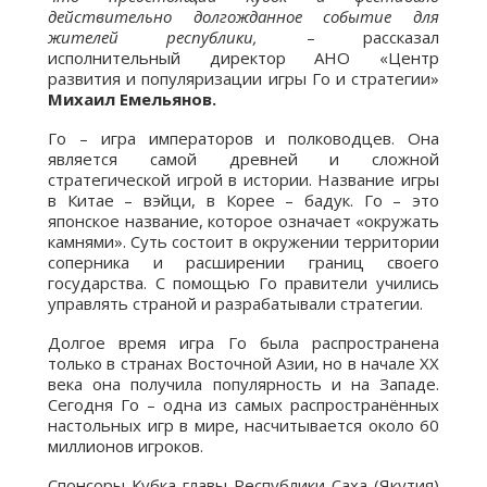
действительно долгожданное событие для
жителей республики,
– рассказал
исполнительный директор АНО «Центр
развития и популяризации игры Го и стратегии»
Михаил Емельянов.
Го – игра императоров и полководцев. Она
является самой древней и сложной
стратегической игрой в истории. Название игры
в Китае – вэйци, в Корее – бадук. Го – это
японское название, которое означает «окружать
камнями». Суть состоит в окружении территории
соперника и расширении границ своего
государства. С помощью Го правители учились
управлять страной и разрабатывали стратегии.
Долгое время игра Го была распространена
только в странах Восточной Азии, но в начале XX
века она получила популярность и на Западе.
Сегодня Го – одна из самых распространённых
настольных игр в мире, насчитывается около 60
миллионов игроков.
Спонсоры Кубка главы Республики Саха (Якутия)