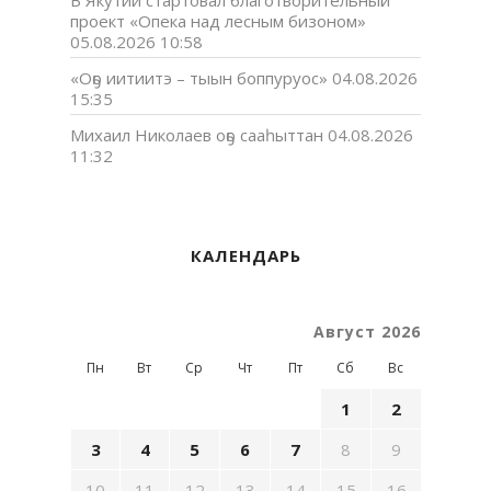
В Якутии стартовал благотворительный
проект «Опека над лесным бизоном»
05.08.2026 10:58
«Оҕо иитиитэ – тыын боппуруос»
04.08.2026
15:35
Михаил Николаев оҕо сааһыттан
04.08.2026
11:32
КАЛЕНДАРЬ
Август 2026
Пн
Вт
Ср
Чт
Пт
Сб
Вс
1
2
3
4
5
6
7
8
9
10
11
12
13
14
15
16