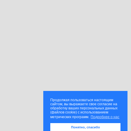
Продолжая пользоваться настоящим
сайтом, вы выражаете свое согласие на
обработку ваших персональных данных
(файлов cookie) с использованием
метрических программ.
Подробнее о нас
Понятно, спасибо