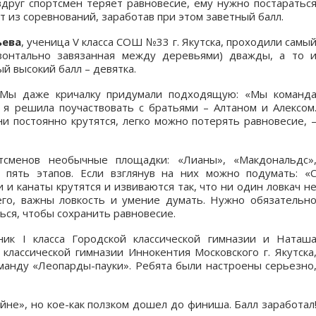
 вдруг спортсмен теряет равновесие, ему нужно постаратьс
т из соревнований, заработав при этом заветный балл.
ьева
, ученица V класса СОШ №33 г. Якутска, проходили самы
изонтально завязанная между деревьями) дважды, а то 
й высокий балл – девятка.
. Мы даже кричалку придумали подходящую: «Мы команд
я я решила поучаствовать с братьями – Алтаном и Алексом
и постоянно крутятся, легко можно потерять равновесие, 
тсменов необычные площадки: «Лианы», «Макдональдс»
 пять этапов. Если взглянув на них можно подумать: «
 и канаты крутятся и извиваются так, что ни один ловкач н
его, важны ловкость и умение думать. Нужно обязательн
ться, чтобы сохранить равновесие.
ник I класса Городской классической гимназии и Наташ
 классической гимназии Иннокентия Московского г. Якутска
оманду «Леопарды-пауки». Ребята были настроены серьезно
айне», но кое-как ползком дошел до финиша. Балл заработал