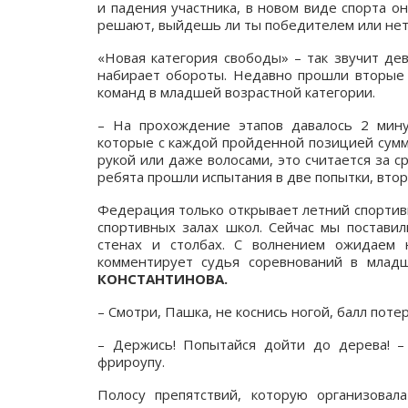
и падения участника, в новом виде спорта о
решают, выйдешь ли ты победителем или нет
«Новая категория свободы» – так звучит де
набирает обороты. Недавно прошли вторые п
команд в младшей возрастной категории.
– На прохождение этапов давалось 2 мину
которые с каждой пройденной позицией сумм
рукой или даже волосами, это считается за с
ребята прошли испытания в две попытки, втора
Федерация только открывает летний спортив
спортивных залах школ. Сейчас мы поставил
стенах и столбах. С волнением ожидаем н
комментирует судья соревнований в млад
КОНСТАНТИНОВА.
– Смотри, Пашка, не коснись ногой, балл поте
– Держись! Попытайся дойти до дерева! –
фрироупу.
Полосу препятствий, которую организова