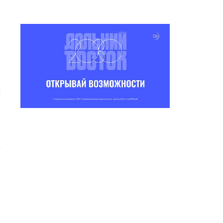
т
т
с
и
.
.