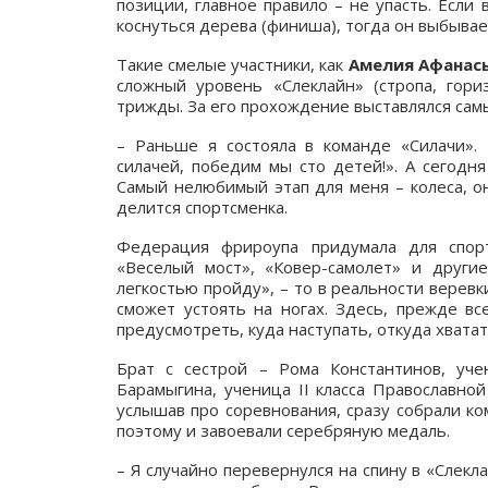
позиции, главное правило – не упасть. Если
коснуться дерева (финиша), тогда он выбывае
Такие смелые участники, как
Амелия Афанас
сложный уровень «Слеклайн» (стропа, гор
трижды. За его прохождение выставлялся самы
– Раньше я состояла в команде «Силачи»
силачей, победим мы сто детей!». А сегодн
Самый нелюбимый этап для меня – колеса, он
делится спортсменка.
Федерация фрироупа придумала для спор
«Веселый мост», «Ковер-самолет» и другие
легкостью пройду», – то в реальности веревки
сможет устоять на ногах. Здесь, прежде вс
предусмотреть, куда наступать, откуда хвата
Брат с сестрой – Рома Константинов, уче
Барамыгина, ученица II класса Православной
услышав про соревнования, сразу собрали к
поэтому и завоевали серебряную медаль.
– Я случайно перевернулся на спину в «Слекл