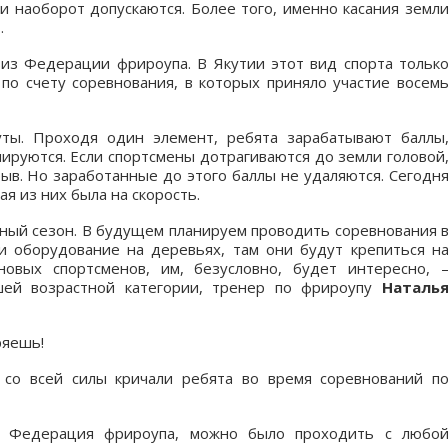
ни наоборот допускаются. Более того, именно касания земл
.
виз Федерации фрироупа. В Якутии этот вид спорта тольк
о счету соревнования, в которых приняло участие восем
ты. Проходя один элемент, ребята зарабатывают баллы
ируются. Если спортсмены дотрагиваются до земли головой
рыв. Но заработанные до этого баллы не удаляются. Сегодн
я из них была на скорость.
ный сезон. В будущем планируем проводить соревнования 
и оборудование на деревьях, там они будут крепиться н
овых спортсменов, им, безусловно, будет интересно, 
шей возрастной категории, тренер по фрироупу
Наталь
ряешь!
 со всей силы кричали ребята во время соревнований п
ла Федерация фрироупа, можно было проходить с любо