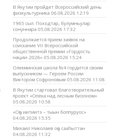
и
В Якутии пройдет Всероссийский день
физкультурника
06.08.2026 12:19
о
1965 сыл. Походтар, булумньулар
ь
сонуннара
05.08.2026 17:32
Продолжается прием заявок на
,
соискание VII Всероссийской
,
общественной премии «Гордость
я
нации-2026»
05.08.2026 15:24
Олекминская школа №4 гордится своим
в
выпускником — Героем России
а
Виктором Софроновым
05.08.2026 11:08
–
я
В Якутии стартовал благотворительный
проект «Опека над лесным бизоном»
05.08.2026 10:58
«Оҕо иитиитэ – тыын боппуруос»
04.08.2026 15:35
о
Михаил Николаев оҕо сааһыттан
04.08.2026 11:32
й