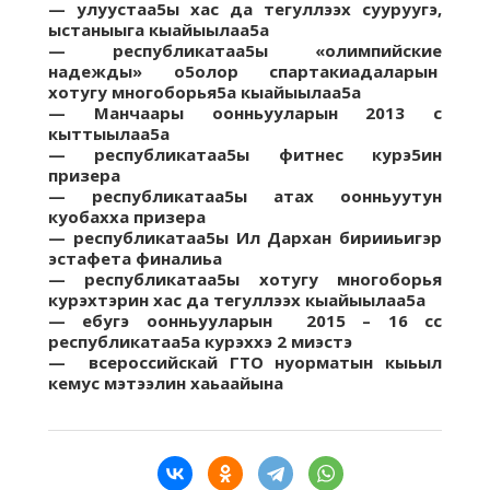
—
улуустаа5ы
хас
да
тегуллээх
сууруугэ
,
ыстаныыга
кыайыылаа5а
— республикатаа5ы
«олимпийские
надежды»
о5олор
спартакиадаларын
хотугу
многоборья5а кыайыылаа5а
—
Манчаары
оонньууларын
2013
с
кыттыылаа5а
—
республикатаа5ы фитнес
курэ5ин
призера
—
республикатаа5ы
атах
оонньуутун
куобахха
призера
— республикатаа5ы Ил
Д
архан
бирииьигэр
эстафета
финалиьа
— республикатаа5ы
хотугу
многоборья
курэхтэрин
хас
да
тегуллээх
кыайыылаа5а
—
ебугэ
оонньууларын
2015 – 16
сс
республикатаа5а
курэххэ
2
миэстэ
—
всероссийскай
ГТО
нуорматын
кыьыл
кемус
мэтээлин
хаьаайына