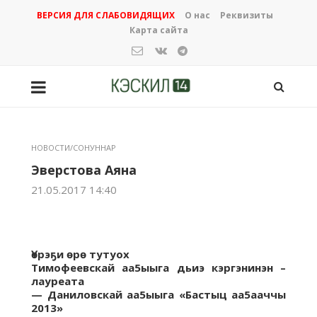
ВЕРСИЯ ДЛЯ СЛАБОВИДЯЩИХ
О нас
Реквизиты
Карта сайта
НОВОСТИ/СОНУННАР
Эверстова Аяна
21.05.2017 14:40
Үөрэҕи өрө
тутуох
Тимофеевскай
аа5ыыга
дьиэ
кэргэнинэн
–
лауреата
—
Даниловскай
аа5ыыга «
Бастыц
аа5ааччы
2013»