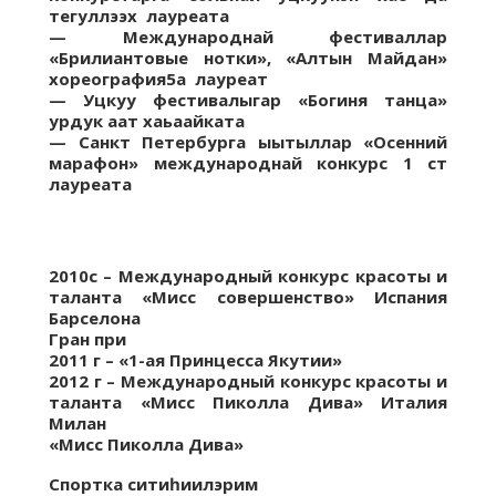
тегуллээх
лауреата
—
Международнай
фестиваллар
«
Брилиантовые
нотки», «Алтын Майдан»
хореография5а лауреат
—
Уцкуу
фестивалыгар
«Богиня танца
»
урдук
аат
хаьаайката
— Санкт Петербурга
ыытыллар
«Осенний
марафон»
международнай
конкурс 1
ст
лауреата
2010с
– Международный конкурс красоты и
таланта
«Мисс совершенство»
Испания
Барселона
Гран при
2011 г
– «1-ая
Принцесса Якутии
»
2012 г
– Международный конкурс красоты и
таланта
«Мисс
Пиколла
Дива
» Италия
Милан
«Мисс
Пиколла
Дива»
Спортка
ситиһиилэрим