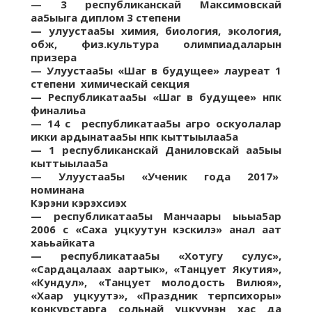
— 3
республиканскай
Максимовскай
аа5ыыга диплом 3 степени
— улуустаа5ы химия, биология, экология,
обж
,
физ.культура
олимпиадаларын
призера
— Улуустаа5ы «Шаг в будущее» лауреат 1
степени
химическай
секция
— Республикатаа5ы «Шаг в будущее»
нпк
финалиьа
— 14 с республикатаа5ы
агро
оскуолалар
икки
ардынатаа5ы
нпк
кыттыылаа5а
— 1
республиканскай
Даниловскай
аа5ыы
кыттыылаа5а
— Улуустаа5ы «Ученик года 2017»
номинана
Кэрэни
кэрэхсиэх
—
республикатаа5ы
Манчаары
ыьыа5ар
2006
с «Саха
уцкуутун
кэскилэ
»
анал
аат
хаььайката
—
республикатаа5ы
«
Хотугу
сулус
»,
«
Сардацалаах
аартык
», «Танцует Якутия»,
«
Кундул
», «Танцует молодость Вилюя»,
«Хаар
уцкуутэ
», «Праздник
терпсихоры
»
конкурстарга
сольнай
уцкуунэн
хас
да