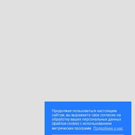
Продолжая пользоваться настоящим
сайтом, вы выражаете свое согласие на
обработку ваших персональных данных
(файлов cookie) с использованием
метрических программ.
Подробнее о нас