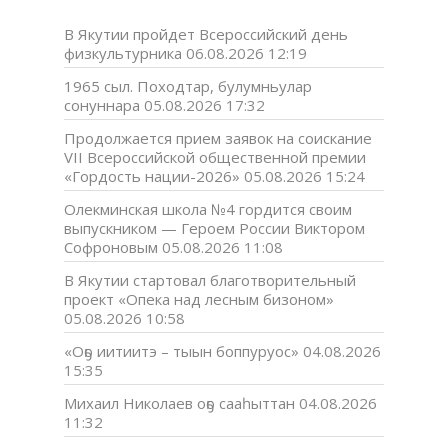
В Якутии пройдет Всероссийский день
физкультурника
06.08.2026 12:19
1965 сыл. Походтар, булумньулар
сонуннара
05.08.2026 17:32
Продолжается прием заявок на соискание
VII Всероссийской общественной премии
«Гордость нации-2026»
05.08.2026 15:24
Олекминская школа №4 гордится своим
выпускником — Героем России Виктором
Софроновым
05.08.2026 11:08
В Якутии стартовал благотворительный
проект «Опека над лесным бизоном»
05.08.2026 10:58
«Оҕо иитиитэ – тыын боппуруос»
04.08.2026
15:35
Михаил Николаев оҕо сааһыттан
04.08.2026
11:32