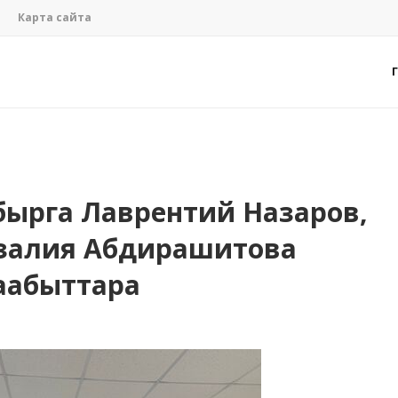
Карта сайта
абырга Лаврентий Назаров,
Азалия Абдирашитова
аабыттара