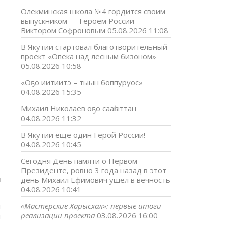
Олекминская школа №4 гордится своим
выпускником — Героем России
Виктором Софроновым
05.08.2026 11:08
В Якутии стартовал благотворительный
проект «Опека над лесным бизоном»
05.08.2026 10:58
«Оҕо иитиитэ – тыын боппуруос»
04.08.2026 15:35
Михаил Николаев оҕо сааһыттан
04.08.2026 11:32
В Якутии еще один Герой России!
04.08.2026 10:45
Сегодня День памяти о Первом
Президенте, ровно 3 года назад в этот
н
день Михаил Ефимович ушел в вечность
04.08.2026 10:41
«Мастерские Харысхал»: первые итоги
н
реализации проекта
03.08.2026 16:00
м