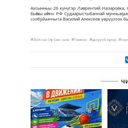
Ахсынньы 26 күнүгэр Лаврентий Назаровка, 
быһыы иһин» РФ Судаарыстыбаннай мунньаҕын
солбуйааччыта Василий Алексеев үөрүүлээх бы
#
#
#
#
2024 сыл Оҕо Саас сыла
Главное
дьоруой оҕолор
хор
Ч