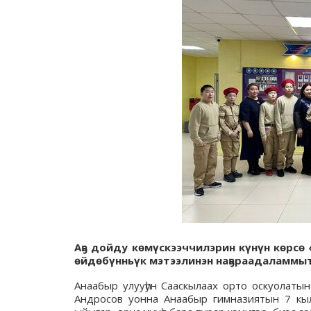
Аҕа дойду көмүскээччилэрин күнүн көрс
өйдөбүнньүк мэтээлинэн наҕараадаламмыт
Анаабыр улууһун Сааскылаах орто оскуолаты
Андросов уонна Анаабыр гимназиятын 7 кы