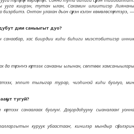
ы ууга киирэн, тутан ылан, Сахамин илиитигэр Лиянан
биэрбитэ. Онтон улахан дьон сүүрэн кэлэн көмөлөспүттэрэ
, 
дубут дии саныыгыт дуо?
н санаабар, хас биирдии киһи биһиги миэстэбитигэр инни
дах да түгэҥҥэ күүстээх санааны ылынан, сөптөөх хамсаныылар
үстээх, эппит тылыгар турар, чиэһинэй киһи буолуо, ми
ааҕыт тугуй?
 күүстээх санаалаах буолуҥ. Доҕордоһууну сыаналааҥ уонн
алларгытын куруук убаастааҥ, кинилэр мындыр сүбэлэри