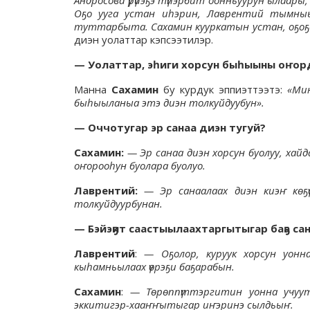
Оҕо ууга устан иһэрин, Лаврентий тымны
туттарбыта. Сахамин кууркатын устан, оҕоҕо 
диэн уолаттар кэпсээтилэр.
— Уолаттар, эһиги хорсун быһыыны оҥор
Манна
Сахамин
бу курдук эппиэттээтэ:
«Ми
быһыыланыа этэ диэн толкуйдуубун».
— Оччотугар эр санаа диэн тугуй?
Сахамин:
— Эр санаа диэн хорсун буолуу, хай
оҥорооһун буолара буолуо.
Лаврентий:
— Эр санаалаах диэн киэҥ көҕ
толкуйдуурбунан.
— Бэйэҕит саастыылаахтаргытыгар баҕа сан
Лаврентий
:
— Оҕолор, куруук хорсун уонна
кыһамньылаах үөрэҕи баҕарабын.
Сахамин
:
— Төрөппүттэргитин уонна учуут
эккитигэр-хааҥҥытыгар иҥэринэ сылдьыҥ.