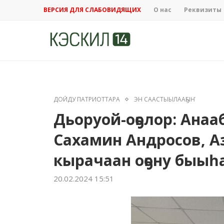
ВЕРСИЯ ДЛЯ СЛАБОВИДЯЩИХ
О нас
Реквизиты
ДОЙДУ ПАТРИОТТАРА
ЭН СААСТЫЫЛААҔЫҤ
Дьоруой-оҕолор: Ана
Сахамин Андросов, 
кырачаан оҕону быыһ
20.02.2024 15:51