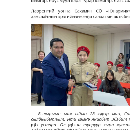
ыйыгар, өрүс мууһа бара турар кэмигэр, биэс с
Лаврентий уонна Сахамин СӨ «Юнармия» 
хамсааһынын эрэгийиэннээҕи салаатын актыбыы
— Былырыын ыам ыйын 28 күнүгэр мин, Сах
сылдьыбыппыт. Ити кэмҥэ Анаабыр Эбэбит муу
үрүйэ устара. Ол үрүйэни туоруур кыра муо
Андросова үрүйэҕэ түһэрбит оонньуурун ылаары, 