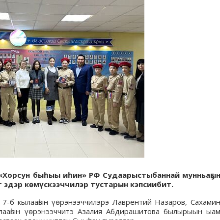
ө «Хорсун быһыы иһин» РФ Судаарыстыбаннай мунньаҕы
 эдэр көмүскээччилэр тустарын кэпсиибит.
н 7-б кылааһын үөрэнээччилэрэ Лаврентий Назаров, Сахами
лааһын үөрэнээччитэ Азалия Абдирашитова былырыын ыа