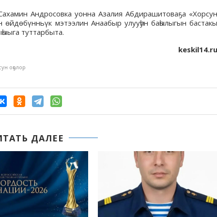
Сахамин Андросовка уонна Азалия Абдирашитоваҕа «Хорсу
 өйдөбүнньүк мэтээлин Анаабыр улууһун баһылыгын бастак
һыыга туттарбыта.
keskil14.r
сун оҕолор
ИТАТЬ ДАЛЕЕ