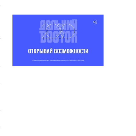
ы
—
к
ы
н
а
н