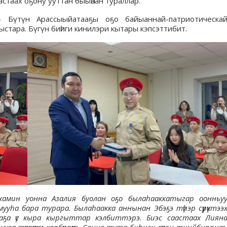
аастаах оҕону ууттан быыһаан тураллар.
Бүтүн Арассыыйатааҕы оҕо байыаннай-патриотическа
стара. Бүгүн биһиги кинилэри кытары кэпсэттибит.
амин уонна Азалия буолан оҕо былаһааккатыгар оонньу
һа бара турара. Былаһаакка аннынан Эбэҕэ түһэр сүүрүктээ
стаҕа үс кыра кыргыттар кэлбиттэрэ. Биэс саастаах Лиян
ууга түспүтүн көрбүппүт. Сонно тута биһиги сүүрэн тиийбиппит