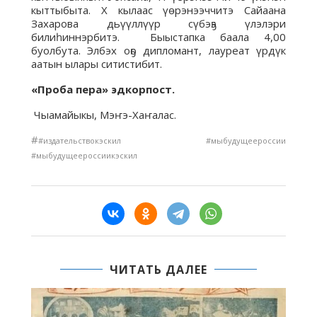
кыттыбыта. Х кылаас үөрэнээччитэ Сайаана
Захарова дьүүллүүр сүбэҕэ үлэлэри
билиһиннэрбитэ. Быыстапка баала 4,00
буолбута. Элбэх оҕо дипломант, лауреат үрдүк
аатын ылары ситистибит.
«Проба пера» эдкорпост.
Чыамайыкы, Мэҥэ-Хаҥалас.
#
#издательствокэскил #мыбудущеероссии
#мыбудущеероссиикэскил
ЧИТАТЬ ДАЛЕЕ