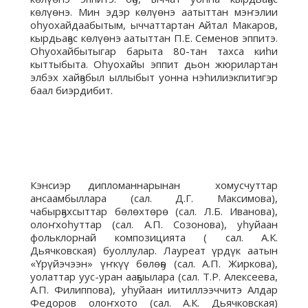
көлүөнэ. Мин эдэр көлүөнэ аатыттан мэҥэлии
оһуохайдаабытым, ыччаттартан Айтал Макаров,
кырдьаҕас көлүөнэ аатыттан П.Е. Семенов эппитэ.
Оһуохайбытыгар барыта 80-тан тахса киһи
кыттыбыта. Оһуохайы эппит дьон жюрилартан
элбэх хайҕабыл ыллыбыт уонна нэһилиэкпитигэр
баал биэрдибит.
Кэнсиэр дипломаннарынан хомусчуттар
ансаамбыллара (сал. Д.Г. Максимова),
чабырҕахсыттар бөлөхтөрө (сал. Л.Б. Иванова),
олоҥхоһуттар (сал. А.П. Созонова), уһуйаан
фольклорнай композицията ( сал. А.К.
Дьячковская) буоллулар. Лауреат үрдүк аатын
«Үрүйэчээн» үҥкүү бөлөҕө (сал. А.П. Жиркова),
уолаттар уус-уран ааҕыылара (сал. Т.Р. Алексеева,
А.П. Филиппова), уһуйаан иитиллээччитэ Алдар
Федоров олоҥхото (сал. А.К. Дьячковская)