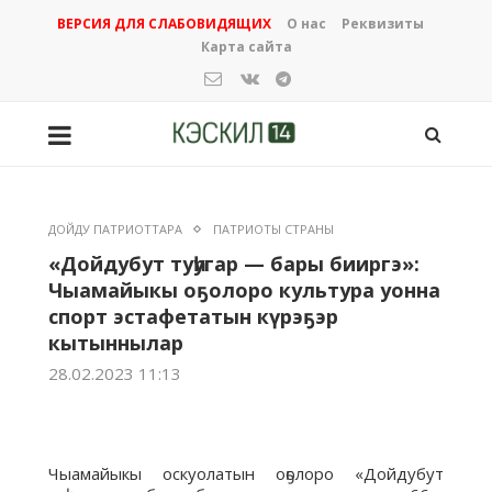
ВЕРСИЯ ДЛЯ СЛАБОВИДЯЩИХ
О нас
Реквизиты
Карта сайта
ДОЙДУ ПАТРИОТТАРА
ПАТРИОТЫ СТРАНЫ
«Дойдубут туһугар — бары бииргэ»:
Чыамайыкы оҕолоро культура уонна
спорт эстафетатын күрэҕэр
кытыннылар
28.02.2023 11:13
Чыамайыкы оскуолатын оҕолоро «Дойдубут