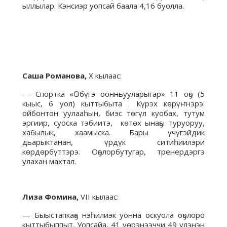
ыллылар. Кэнсиэр уопсай баала 4,16 буолла.
Саша Романова,
Х кылаас:
— Спортка «Өбүгэ оонньууларыгар» 11 оҕо (5
кыыс, 6 уол) кыттыбыта . Күрэх көрүҥнэрэ:
ойбонтон уулааһын, биэс төгүл куобах, тутум
эргиир, суоска тэбиитэ, көтөх ынаҕы туруоруу,
хабылык, хаамыска. Бары үчүгэйдик
дьарыктанан, үрдүк ситиһиилэри
көрдөрбүттэрэ. Оҕолорбутугар, тренердэргэ
улахан махтал.
Лиза Фомина,
VII кылаас:
— Быыстапкаҕа нэһилиэк уонна оскуола оҕолоро
кыттыбыппыт. Уопсайа, 41 үөрэнээччи 49 үлэнэн