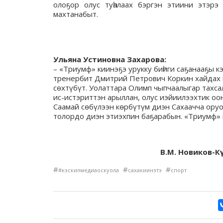
олоҕор олус туһалаах бэргэн этиини этэрэ 
махтанабыт.
Ульяна Устиновна Захарова:
– «Триумф» киинэҕэ урукку биһиги саҕанааҕы к
тренербит Дмитрий Петрович Коркин хайдах 
сөхтүбүт. Уолаттара Олимп чыпчаалыгар тахс
ис-истэриттэн арыллан, олус иэйиилээхтик о
Саамай сөбүлээн көрбүтүм диэн Сахаачча ору
толордо диэн этиэхпин баҕарабын. «Триумф» 
В.М. Новиков-К
#
#
#
#кэскилмедиаоскуола
сахакиинэтэ
спорт