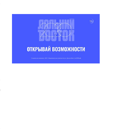
а
,
а