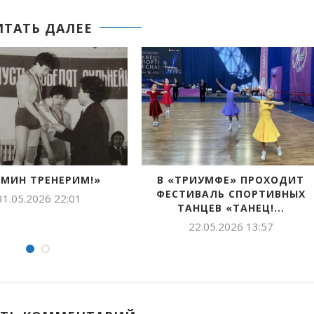
ИТАТЬ ДАЛЕЕ
ТУСТУУ — МИН СӨБҮЛҮҮР
ДУОБАТ XV ТУ
ДЬАРЫГЫМ
ОСКУОЛА С
КЫРАЧААННА
12.05.2026 11:30
28.04.2026