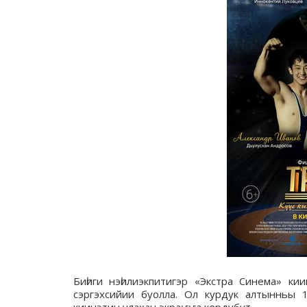
Биһиги нэһилиэкпитигэр «Экстра Синема» ки
сэргэхсийии буолла. Ол курдук алтынньы 