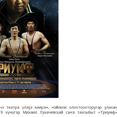
инэ театра үлэҕэ киирэн, нэһилиэк олохтоохторугар улаха
19 күнүгэр Михаил Лукачевскай саҥа тахсыбыт «Триумф