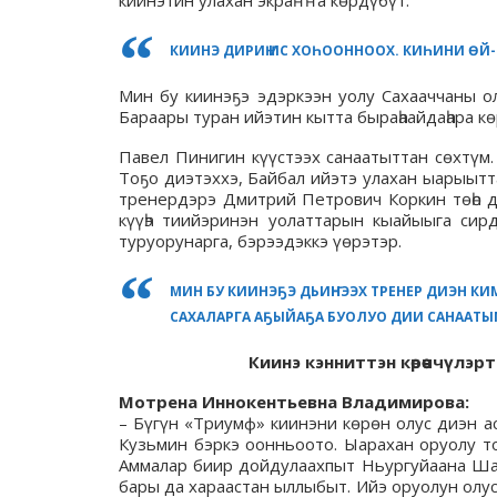
киинэтин улахан экраҥҥа көрдүбүт.
КИИНЭ ДИРИҤ ИС ХОҺООННООХ. КИҺИНИ ӨЙ-
Мин бу киинэҕэ эдэркээн уолу Сахааччаны ол
Бараары туран ийэтин кытта быраһаайдаһара кө
Павел Пинигин күүстээх санаатыттан сөхтүм. 
Тоҕо диэтэххэ, Байбал ийэтэ улахан ыарыытта
тренердэрэ Дмитрий Петрович Коркин төһө да
күүһэ тиийэринэн уолаттарын кыайыыга сирд
туруорунарга, бэрээдэккэ үөрэтэр.
МИН БУ КИИНЭҔЭ ДЬИҤНЭЭХ ТРЕНЕР ДИЭН К
САХАЛАРГА АҔЫЙАҔА БУОЛУО ДИИ САНААТЫ
Киинэ кэнниттэн көрөөччүлэр
Мотрена Иннокентьевна Владимирова:
– Бүгүн «Триумф» киинэни көрөн олус диэн 
Кузьмин бэркэ оонньоото. Ыарахан оруолу то
Аммалар биир дойдулаахпыт Ньургуйаана Шад
бары да хараастан ыллыбыт. Ийэ оруолун олус