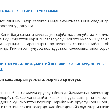
САНАА ӨТТҮНЭН ИИТЭР СУОЛТАЛААХ.
ус аһынным. Эдэр сааһыгар былдьаммытыттан киһи уйадыйар
рөөччүнү долгутта.
Кини баҕа санаата күүстээҕин соһуйа да, долгуйа да көрдүм
н күн сириттэн күрэнэн аҕата уолун бэйэтэ иитэр. Ону тэҥ
 ыарыыга ылларан сырыттар, күүстээх санаата кыайан, төһ
иир. Кинилэри тулуурдаах, күүстээх санаалаах, сыал-сору
ИМИН, ТУГУН БИЛЛИМ. ДМИТРИЙ ПЕТРОВИЧ КОРКИН КУРДУК ТРЕНЕР
М.
тэн санааларын үллэстэллэригэр көрдөстүм.
астынныбыт. Сахаачча оруолун биир дойдулаахпыт Александ
лорбут. Сахааччаны аһыйан харахпыт уута саккырыы олордо
рина күн сириттэн күрэнэр ыарыһах ийэ оруолун оонньоон
 итэҕэтиилээхтик толордо. Хас биирдии ийэ оҕотугар инник