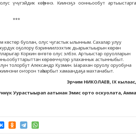
олус үчүгэйдик көһүннэ. Киинэҕэ оонньообут артыыстарг
***
эм көстөр буолан, олус чугастык ылынным. Сахалар улуу
курдук оҕолору бэриниилээхтик дьарыктыырын көрөн
алларыгар Коркин өҥөтө олус элбэх. Артыыстар оруолларын
онньообуттарыттан көрөөччүлэр улаханнык астынныбыт.
олун толорбут Александр Кузмин. Ыарахан оруолу оруобуна
киинэни оҥорон таһаарбыт хамаандаҕа махтанабыт.
Эрчим НИКОЛАЕВ, IX кылаас
үннүк Уурастыырап аатынан Эмис орто оскуолата, Амм