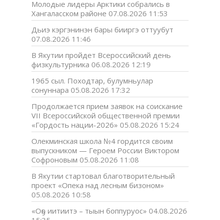
Молодые лидеры Арктики собрались в
Хангаласском районе
07.08.2026 11:53
Дьиэ кэргэнинэн бары бииргэ оттуубут
07.08.2026 11:46
В Якутии пройдет Всероссийский день
физкультурника
06.08.2026 12:19
1965 сыл. Походтар, булумньулар
сонуннара
05.08.2026 17:32
Продолжается прием заявок на соискание
VII Всероссийской общественной премии
«Гордость нации-2026»
05.08.2026 15:24
Олекминская школа №4 гордится своим
выпускником — Героем России Виктором
Софроновым
05.08.2026 11:08
В Якутии стартовал благотворительный
проект «Опека над лесным бизоном»
05.08.2026 10:58
«Оҕо иитиитэ – тыын боппуруос»
04.08.2026