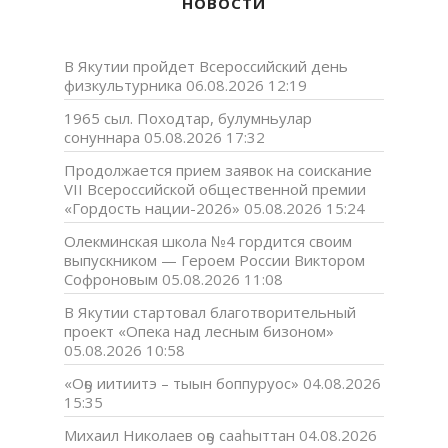
НОВОСТИ
В Якутии пройдет Всероссийский день
физкультурника
06.08.2026 12:19
1965 сыл. Походтар, булумньулар
сонуннара
05.08.2026 17:32
Продолжается прием заявок на соискание
VII Всероссийской общественной премии
«Гордость нации-2026»
05.08.2026 15:24
Олекминская школа №4 гордится своим
выпускником — Героем России Виктором
Софроновым
05.08.2026 11:08
В Якутии стартовал благотворительный
проект «Опека над лесным бизоном»
05.08.2026 10:58
«Оҕо иитиитэ – тыын боппуруос»
04.08.2026
15:35
Михаил Николаев оҕо сааһыттан
04.08.2026