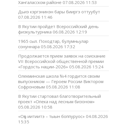
Хангаласском районе
07.08.2026 11:53
Дьиэ кэргэнинэн бары бииргэ оттуубут
07.08.2026 11:46
В Якутии пройдет Всероссийский день
физкультурника
06.08.2026 12:19
1965 сыл. Походтар, булумньулар
сонуннара
05.08.2026 17:32
Продолжается прием заявок на соискание
VII Всероссийской общественной премии
«Гордость нации-2026»
05.08.2026 15:24
Олекминская школа №4 гордится своим
выпускником — Героем России Виктором
Софроновым
05.08.2026 11:08
В Якутии стартовал благотворительный
проект «Опека над лесным бизоном»
05.08.2026 10:58
«Оҕо иитиитэ – тыын боппуруос»
04.08.2026
15:35