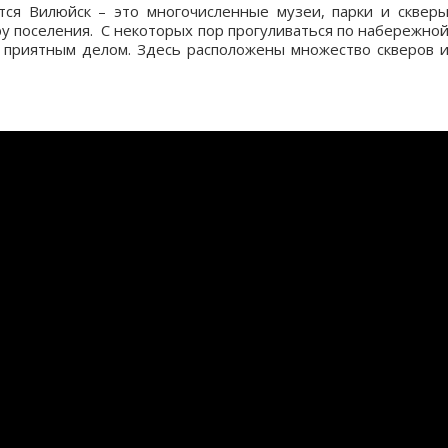
тся Вилюйск – это многочисленные музеи, парки и сквер
у поселения. С некоторых пор прогуливаться по набережно
 приятным делом. Здесь расположены множество скверов 