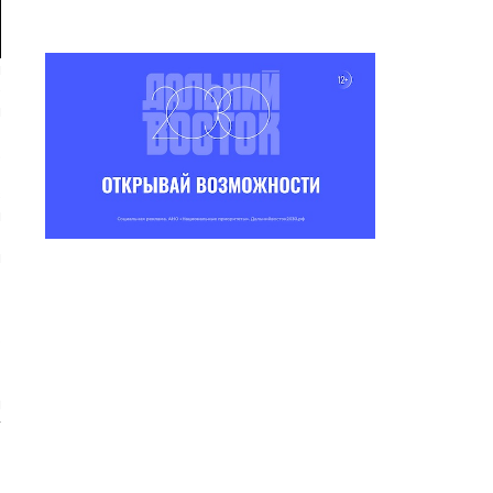
я
е
и
-
.
в
м
я
-
ю
,
–
й
у
т