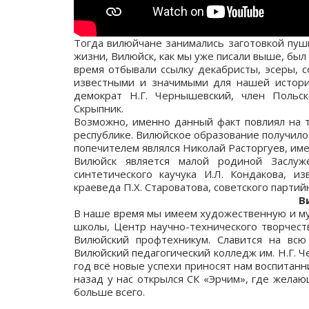
Тогда вилюйчане занимались заготовкой пуш
жизни, Вилюйск, как мы уже писали выше, был
время отбывали ссылку декабристы, эсеры, 
известными и значимыми для нашей истори
демократ Н.Г. Чернышевский, член Польск
Скрыпник.
Возможно, именно данный факт повлиял на т
республике. Вилюйское образование получило
попечителем являлся Николай Расторгуев, име
Вилюйск является малой родиной Заслуже
синтетического каучука И.Л. Кондакова, из
краеведа П.Х. Староватова, советского партий
В
В наше время мы имеем художественную и му
школы, Центр научно-технического творчест
Вилюйский профтехникум. Славится на всю
Вилюйский педагогический колледж им. Н.Г. 
год всё новые успехи приносят нам воспитан
назад у нас открылся СК «Эрчим», где желаю
больше всего.