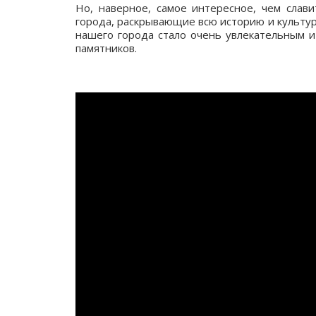
Но, наверное, самое интересное, чем слави
города, раскрывающие всю историю и культур
нашего города стало очень увлекательным и
памятников.