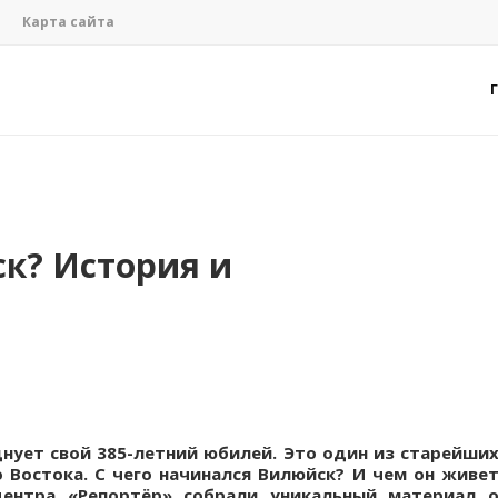
Карта сайта
к? История и
днует свой 385-летний юбилей. Это один из старейши
о Востока. С чего начинался Вилюйск? И чем он живе
центра «Репортёр» собрали уникальный материал 