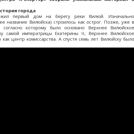
стория города
жил первый дом на берегу реки Вилюй. Изначальн
е название Вилюйска) строилось как острог. Позже, уже 
, согласно которому было основано Верхнее Вилюйско
азу самой императрицы Екатерины II, Верхнее Вилюйско
 как центр комиссарства. А спустя семь лет Вилюйску был