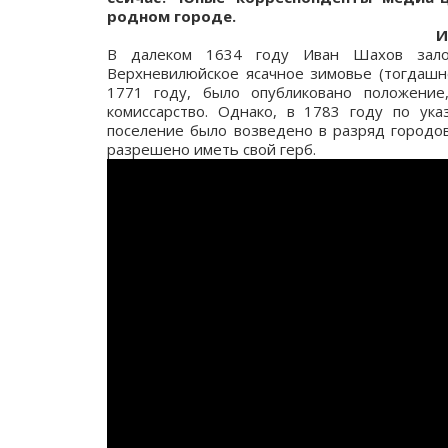
родном городе.
И
В далеком 1634 году Иван Шахов зало
Верхневилюйское ясачное зимовье (тогдашне
1771 году, было опубликовано положение
комиссарство. Однако, в 1783 году по ук
поселение было возведено в разряд городов
разрешено иметь свой герб.