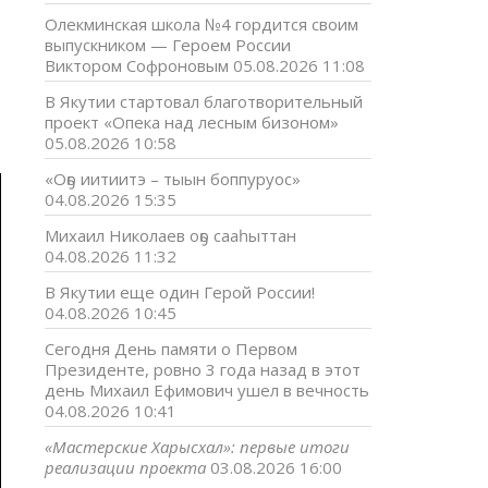
Олекминская школа №4 гордится своим
выпускником — Героем России
о
Виктором Софроновым
05.08.2026 11:08
в
е
В Якутии стартовал благотворительный
е
проект «Опека над лесным бизоном»
о
05.08.2026 10:58
«Оҕо иитиитэ – тыын боппуруос»
04.08.2026 15:35
Михаил Николаев оҕо сааһыттан
04.08.2026 11:32
В Якутии еще один Герой России!
04.08.2026 10:45
Сегодня День памяти о Первом
Президенте, ровно 3 года назад в этот
день Михаил Ефимович ушел в вечность
04.08.2026 10:41
«Мастерские Харысхал»: первые итоги
реализации проекта
03.08.2026 16:00