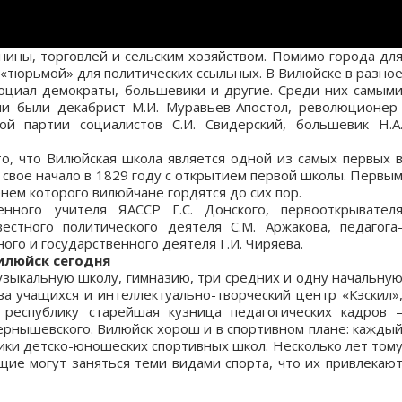
нины, торговлей и сельским хозяйством. Помимо города дл
 «тюрьмой» для политических ссыльных. В Вилюйске в разно
социал-демократы, большевики и другие. Среди них самым
и были декабрист М.И. Муравьев-Апостол, революционер
ой партии социалистов С.И. Свидерский, большевик Н.А
о, что Вилюйская школа является одной из самых первых 
 свое начало в 1829 году с открытием первой школы. Первы
нем которого вилюйчане гордятся до сих пор.
нного учителя ЯАССР Г.С. Донского, первооткрывател
вестного политического деятеля С.М. Аржакова, педагога
ного и государственного деятеля Г.И. Чиряева.
илюйск сегодня
зыкальную школу, гимназию, три средних и одну начальну
ва учащихся и интеллектуально-творческий центр «Кэскил»
 республику старейшая кузница педагогических кадров 
Чернышевского. Вилюйск хорош и в спортивном плане: кажды
ники детско-юношеских спортивных школ. Несколько лет том
щие могут заняться теми видами спорта, что их привлекаю