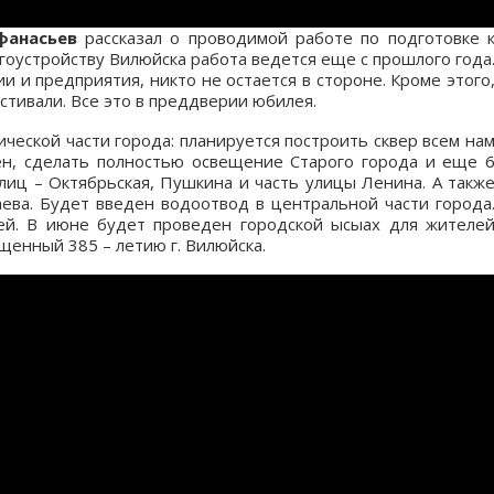
фанасьев
рассказал о проводимой работе по подготовке 
гоустройству Вилюйска работа ведется еще с прошлого года
и и предприятия, никто не остается в стороне. Кроме этого
стивали. Все это в преддверии юбилея.
ческой части города: планируется построить сквер всем на
н, сделать полностью освещение Старого города и еще 
лиц – Октябрьская, Пушкина и часть улицы Ленина. А такж
ева. Будет введен водоотвод в центральной части города
лей. В июне будет проведен городской ысыах для жителе
ященный 385 – летию г. Вилюйска.