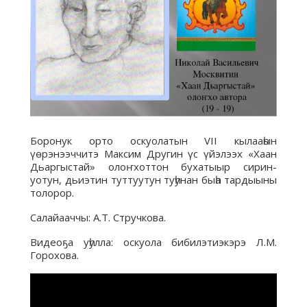
Боронук орто оскуолатын VII кылааһын
үөрэнээччитэ Максим Другин үс үйэлээх «Хаан
Дьаргыстай» олоҥхоттон бухатыыр сирин-
уотун, дьиэтин туттуутун туһунан быһа тардыыны
толорор.
Салайааччы: А.Т. Стручкова.
Видеоҕа уһулла: оскуола бибилэтиэкэрэ Л.М.
Горохова.