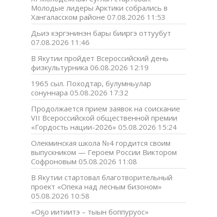
Молодые лидеры Арктики собрались в
Хангаласском районе
07.08.2026 11:53
Дьиэ кэргэнинэн бары бииргэ оттуубут
07.08.2026 11:46
В Якутии пройдет Всероссийский день
физкультурника
06.08.2026 12:19
1965 сыл. Походтар, булумньулар
сонуннара
05.08.2026 17:32
Продолжается прием заявок на соискание
VII Всероссийской общественной премии
«Гордость нации-2026»
05.08.2026 15:24
Олекминская школа №4 гордится своим
выпускником — Героем России Виктором
Софроновым
05.08.2026 11:08
В Якутии стартовал благотворительный
проект «Опека над лесным бизоном»
05.08.2026 10:58
«Оҕо иитиитэ – тыын боппуруос»