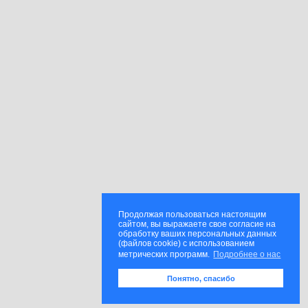
Продолжая пользоваться настоящим
сайтом, вы выражаете свое согласие на
обработку ваших персональных данных
(файлов cookie) с использованием
метрических программ.
Подробнее о нас
Понятно, спасибо