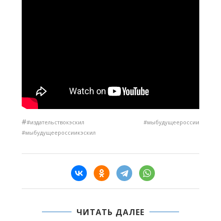
#
#издательствокэскил #мыбудущеероссии
#мыбудущеероссиикэскил
ЧИТАТЬ ДАЛЕЕ