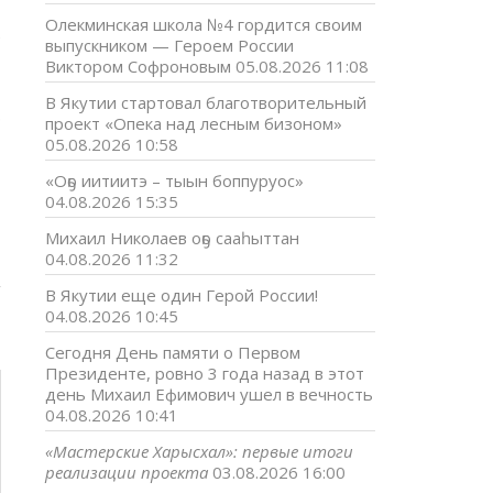
Олекминская школа №4 гордится своим
е
выпускником — Героем России
Виктором Софроновым
05.08.2026 11:08
,
В Якутии стартовал благотворительный
р
проект «Опека над лесным бизоном»
05.08.2026 10:58
«Оҕо иитиитэ – тыын боппуруос»
04.08.2026 15:35
Михаил Николаев оҕо сааһыттан
04.08.2026 11:32
В Якутии еще один Герой России!
04.08.2026 10:45
Сегодня День памяти о Первом
Президенте, ровно 3 года назад в этот
день Михаил Ефимович ушел в вечность
04.08.2026 10:41
«Мастерские Харысхал»: первые итоги
реализации проекта
03.08.2026 16:00