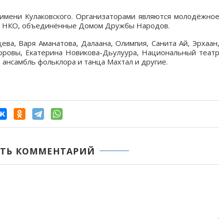
имени Кулаковского. Организаторами являются молодёжно
е НКО, объединённые Домом Дружбы Народов.
ева, Варя Аманатова, Далаана, Олимпия, Санита Ай, Эрхаан
горовы, Екатерина Новикова-Дьулуура, Национальный теат
, ансамбль фольклора и танца Махтал и другие.
ТЬ КОММЕНТАРИЙ