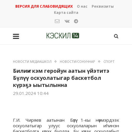
ВЕРСИЯ ДЛЯ СЛАБОВИДЯЩИХ
О нас
Реквизиты
Карта сайта
НОВОСТИ МЕДИАШКОЛ
НОВОСТИ/СОНУННАР
СПОРТ
Билиҥҥи кэм геройун аатын үйэтитэ
Бүлүү оскуолатыгар баскетбол
күрэҕэ ыытылынна
29.01.2024 10:44
Г.И. Чиряев аатынан Бүлүү 1-кы нүөмэрдээх
оскуолатыгар улуус оскуолаларын иһинэн
баскетболга күрэх буолла. Бу күрэх оскуолабыт