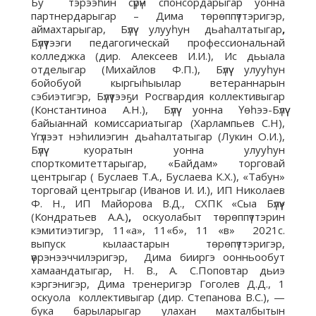
Бу тэрээһин сүрүн спонсордарыгар уонна
партнердарыгар – Дима төрөппүттэригэр,
аймахтарыгар, Бүлүү улууһун дьаһалтатыгар
,
Бүлүүтээги педагогическай профессиональнай
колледжка (дир. Алексеев И.И.), Ис дьыала
отделыгар (Михайлов Ф.П.), Бүлүү улууһун
бойобуой кыргыһыылар ветераннарын
сэбиэтигэр, Бүлүүтээҕи Росгвардия коллективыгар
(Константиноа А.Н.), Бүлүү уонна Үөһээ-Бүлүү
байыаннай комиссариатыгар (Харлампьев С.Н),
Үгүлээт нэһилиэгин дьаһалтатыгар (Лукин О.И.),
Бүлүү куоратын уонна улууһун
спорткомитеттарыгар, «Байдам» торговай
центрыгар ( Буслаев Т.А., Буслаева К.Х.), «Табун»
торговай центрыгар (Иванов И. И.), ИП Николаев
Ф. Н., ИП Майорова В.Д., СХПК «Сыа Бүлүү»
(Кондратьев А.А.)
,
оскуолабыт төрөппүттэрин
кэмитиэтигэр, 11«а», 11«б», 11 «в» 2021с.
выпуск кылаастарын төрөпүттэригэр,
үөрэнээччилэригэр, Дима бииргэ оонньообут
хамаандатыгар, Н. В., А. С.Поповтар дьиэ
кэргэнигэр, Дима тренеригэр Гоголев Д.Д., 1
оскуола коллективыгар (дир. Степанова В.С.), —
бука барыларыгар улахан махталбытын