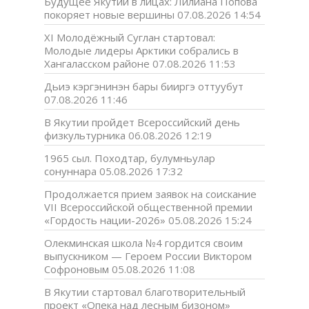
Будущее Якутии в лицах: Лилиана Попова
покоряет новые вершины
07.08.2026 14:54
XI Молодёжный Суглан стартовал:
Молодые лидеры Арктики собрались в
Хангаласском районе
07.08.2026 11:53
Дьиэ кэргэнинэн бары бииргэ оттуубут
07.08.2026 11:46
В Якутии пройдет Всероссийский день
физкультурника
06.08.2026 12:19
1965 сыл. Походтар, булумньулар
сонуннара
05.08.2026 17:32
Продолжается прием заявок на соискание
VII Всероссийской общественной премии
«Гордость нации-2026»
05.08.2026 15:24
Олекминская школа №4 гордится своим
выпускником — Героем России Виктором
Софроновым
05.08.2026 11:08
В Якутии стартовал благотворительный
проект «Опека над лесным бизоном»