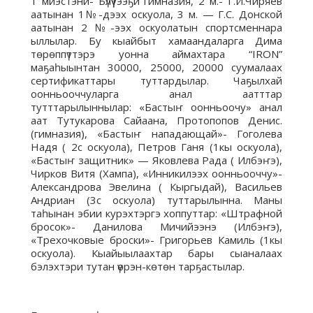
1 миэстэни- Бүлүүтээҕи гимназия, 2 м.- Г.И.Чиряев
аатынан 1№-дээх оскуола, 3 м. — Г.С. Донской
аатынан 2 №-ээх оскуолатын спортсменнара
ыллылар. Бу кыайбыт хамаандаларга Дима
төрөппүттэрэ уонна аймахтара “IRON”
маҕаһыынтан 30000, 25000, 20000 суумалаах
сертификаттары туттардылар. Чаҕылхай
оонньооччуларга анал аатттар
тутттарылыннылар: «Бастыҥ оонньоочу» анал
аат Тутукарова Сайаана, Протопопов Денис.
(гимназия), «Бастыҥ нападающай»- Гоголева
Надя ( 2с оскуола), Петров Ганя (1кы оскуола),
«Бастыҥ защитник» — Яковлева Рада ( Илбэҥэ),
Чирков Витя (Хампа), «Инникилээх оонньооччу»-
Александрова Эвелина ( Кыргыдай), Васильев
Андриан (3с оскуола) туттарылынна. Маны
таһынан эбии курэхтэргэ хоппуттар: «Штрафной
бросок»- Данилова Мичийээнэ (Илбэҥэ),
«Трехочковые броски»- Григорьев Камиль (1кы
оскуола). Кыайыылаахтар бары сыаналаах
бэлэхтэри тутан үөрэн-көтөн тарҕастылар.