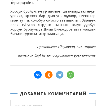
тириэрдэбит.
Хорсун буойун, эн үтүө ааккын дьаныардаах үлэҕэ,
үөрэххэ, күрэххэ бар дьонуҥ, оҕолор, ыччаттар
киэн тутта, холобур оҥосто ааттыахпыт. Эйэлээх
олох туһугар сырдык тыынын толук уурбут
хорсун буойуммут Дима Винокуров аата мэлдьи
биһиги сурэхпитигэр хаалыаҕа.
Прокопьева Уйгулаана, Г.И. Чиряев
аатынан Бүлүү 1 №-ээх оскуолатын үөрэнээччитэ
ДОБАВИТЬ КОММЕНТАРИЙ