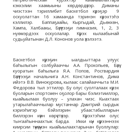
кэккэлии хаамыыны көрдөрдүлэр. Диманы
чиэстээн тэриллибит баскетбол күрэҕэр 9
оскуолаттан 16 хамаанда тэринэн күрэхтэһэ
кэллилэр. Баппаҕаайы, Кыргыдай, Дьөккөн,
Хампа, Халбаакы, Бүлүүтээҕи гимназия, 1, 2, 3
нуөмэрдээх оскуолалар. Күрэх кылаабынай
судьуйатынан Д.Л. Кононов уола үлэлээтэ.
Баскетбол күрэҕин ыалдьыттара улуус
баһылыгын солбуйааччы А.А. Прокопьев, Бүлүү
куоратын баһылыга Я.А. Попов, Росгвардия
Бүлүүтээҕи начальнига А.Н. Константинов, Дима
ийэтэ В.В. Винокурова
,
кылаас салайааччыта М.И.
Федорова тыл эттилэр. Бу олус суолталаах күрэх
буоларын спортсмен оҕолор бары бэлиэтииллэр,
кыайыылаах буолуу – улахан чиэс. Кыахтаах
утарылаһааччылар мустаннар Дмитрий сырдык
кэриэһигэр бэйэлэрин убаастабылларын
биллэрэн күөн көрүстүлэр. Күрэхтэһии олус
тыҥааһыннаахтык барда. Икки күн күүрээннээх
киирсии түмүгүнэн кыайыылаахтарынан буоллулар: