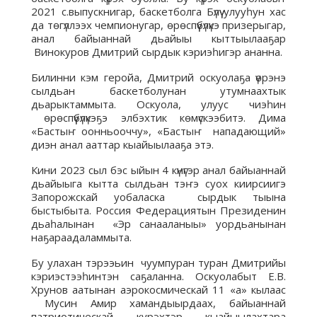
2021 с.выпускнигар, баскетболга Бүлүү улууһун хас
да төгүллээх чемпионугар, өрөспүүбүлүкэ призерыгар,
анал байыаннай дьайыы кыттыылааҕар
Винокуров Дмитрий сырдык кэриэһигэр ананна.
Билинни кэм геройа, Дмитрий оскуолаҕа үөрэнэ
сылдьан баскетболунан утумнаахтык
дьарыктаммыта. Оскуола, улуус чиэһин
өрөспүүбүлүкэҕэ элбэхтик көмүскээбитэ. Дима
«Бастыҥ оонньооччу», «Бастыҥ нападающий»
диэн анал ааттар кыайыылааҕа этэ.
Кини 2023 сыл бэс ыйын 4 күнүгэр анал байыаннай
дьайыыга кытта сылдьан тэҥэ суох киирсиигэ
Запорожскай уобаласка сырдык тыына
быстыбыта. Россия Федерациятын Президенин
дьаһалынан «Эр санааланыы» уордьанынан
наҕараадаламмыта.
Бу улахан тэрээьин чуумпуран туран Дмитрийы
кэриэстээһинтэн саҕаланна. Оскуолабыт Е.В.
Хрунов аатынан аэрокосмическай 11 «а» кылаас
Мусин Амир хамандыырдаах, байыаннай
патриотическай курэхтэр кыайыылахтара