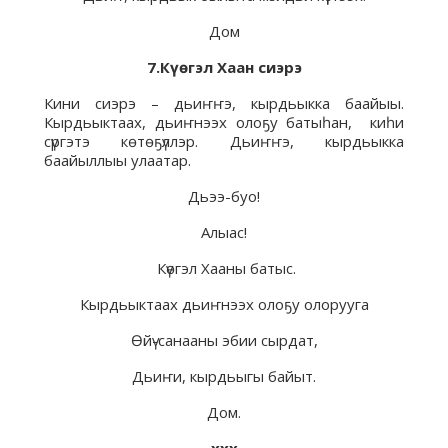
Дом
7.Күөгэл Хаан сиэрэ
Кини сиэрэ – дьиҥҥэ, кырдьыкка баайыы.
Кырдьыктаах, дьиҥнээх олоҕу батыһан, киһи
сүргэтэ көтөҕүллэр. Дьиҥҥэ, кырдьыкка
баайыллыы улаатар.
Дьээ-буо!
Алыас!
Күөгэл Хааны батыс.
Кырдьыктаах дьиҥнээх олоҕу олорууга
Өйү-санааны эбии сырдат,
Дьиҥи, кырдьыгы байыт.
Дом.