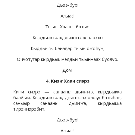
Дьээ-буо!
Алыас!
Тыын Хааны батыс.
Кырдьыктаах, дьиҥнээх олоххо
Кырдьыгы бэйэҕэр тыын оҥоһун,
Оччотугар кырдьык мэлдьи тыыннаах буолуо.
Дом.
4. Киэҥ Хаан сиэрэ
Кини сиэрэ — санааны дьиҥҥэ, кырдьыкка
баайыы. Кырдьыктаах, дьиҥнээх олоҕу батыһан,
саныыр санааны дьиҥҥэ, кырдьыкка
тирэннэрэбит.
Дьээ-буо!
Алыас!