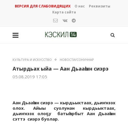
ВЕРСИЯ ДЛЯ СЛАБОВИДЯЩИХ
О нас
Реквизиты
Карта сайта
КУЛЬТУРА И ИСКУССТВО
НОВОСТИ/СОНУННАР
Атырдьах ыйа — Аан Дьааһын сиэрэ
05.08.2019 17:05
Аан Дьааһын сиэрэ — кырдьыктаах, дьиҥнээх
олох. Айыы суолунан кырдьыктаах,
дьиҥнээх олоҕу батыһарбыт Аан Дьааһын
сэттэ сиэрэ буолар.