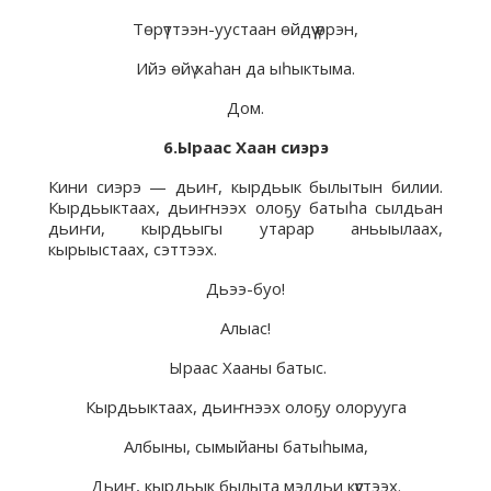
Төрүттээн-уустаан өйдүү үөрэн,
Ийэ өйү хаһан да ыһыктыма.
Дом.
6.Ыраас Хаан сиэрэ
Кини сиэрэ — дьиҥ, кырдьык былытын билии.
Кырдьыктаах, дьиҥнээх олоҕу батыһа сылдьан
дьиҥи, кырдьыгы утарар аньыылаах,
кырыыстаах, сэттээх.
Дьээ-буо!
Алыас!
Ыраас Хааны батыс.
Кырдьыктаах, дьиҥнээх олоҕу олорууга
Албыны, сымыйаны батыһыма,
Дьиҥ, кырдьык былыта мэлдьи күүстээх.