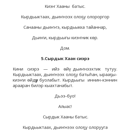
Киэҥ Хааны батыс.
Кырдьыктаах, дьиҥнээх олоҕу олороргор
Санааны дьиҥҥэ, кырдьыкка тайаннар,
Дьиҥи, кырдьыгы киэҥник көр.
Дом.
5.Сырдык Хаан сиэрэ
Кини сиэрэ — ийэ өйү дьиҥнээхтик тутуу.
Кырдьыктаах, дьиҥнээх олоҕу батыһан, ырааҕы-
киэҥи өйдүүр буолабыт. Кырдьыгы иннин-кэннин
арааран билэр кыахтанабыт.
Дьээ-буо!
Алыас!
Сырдык Хааны батыс.
Кырдьыктаах, дьиҥнээх олоҕу олорууга