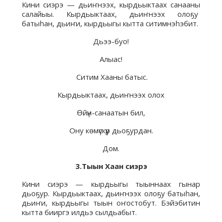
Кини сиэрэ — дьиҥнээх, кырдьыктаах санааны
салайыы. Кырдьыктаах, дьиҥнээх олоҕу
батыһан, дьиҥи, кырдьыгы кытта ситимнэһэбит.
Дьээ-буо!
Алыас!
Ситим Хааны батыс.
Кырдьыктаах, дьиҥнээх олох
Өйүн-санаатын бил,
Ону көмүскүүр дьоҕурдан.
Дом.
3.Тыын Хаан сиэрэ
Кини сиэрэ — кырдьыгы тыыннаах гынар
дьоҕур. Кырдьыктаах, дьиҥнээх олоҕу батыһан,
дьиҥи, кырдьыгы тыын оҥостобут. Бэйэбитин
кытта бииргэ илдьэ сылдьабыт.