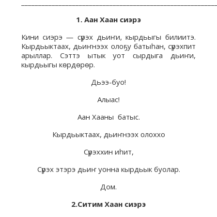
_________________________________________________________
1. Аан
Хаан сиэрэ
Кини сиэрэ — сүрэх дьиҥи, кырдьыгы билиитэ.
Кырдьыктаах, дьиҥнээх олоҕу батыһан, сүрэхпит
арыллар. Сэттэ ытык уот сырдыга дьиҥи,
кырдьыгы көрдөрөр.
Дьээ-буо!
Алыас!
Аан Хааны батыс.
Кырдьыктаах, дьиҥнээх олоххо
Сүрэххин иһит,
Сүрэх этэрэ дьиҥ уонна кырдьык буолар.
Дом.
2.Ситим Хаан сиэрэ