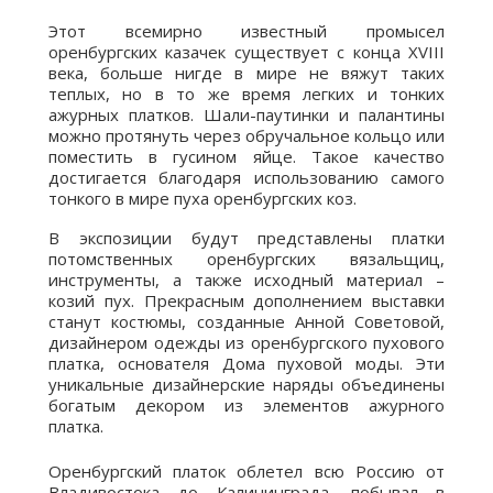
Этот всемирно известный промысел
оренбургских казачек существует с конца XVIII
века, больше нигде в мире не вяжут таких
теплых, но в то же время легких и тонких
ажурных платков. Шали-паутинки и палантины
можно протянуть через обручальное кольцо или
поместить в гусином яйце. Такое качество
достигается благодаря использованию самого
тонкого в мире пуха оренбургских коз.
В экспозиции будут представлены платки
потомственных оренбургских вязальщиц,
инструменты, а также исходный материал –
козий пух. Прекрасным дополнением выставки
станут костюмы, созданные Анной Советовой,
дизайнером одежды из оренбургского пухового
платка, основателя Дома пуховой моды. Эти
уникальные дизайнерские наряды объединены
богатым декором из элементов ажурного
платка.
Оренбургский платок облетел всю Россию от
Владивостока до Калининграда, побывал в