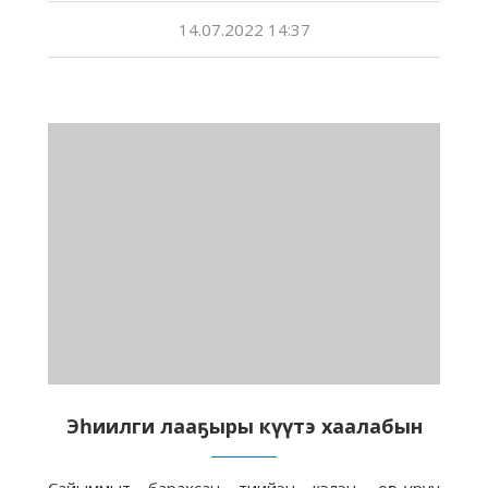
14.07.2022 14:37
Эһиилги лааҕыры күүтэ хаалабын