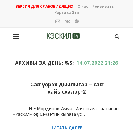
ВЕРСИЯ ДЛЯ СЛАБОВИДЯЩИХ
О нас
Реквизиты
Карта сайта
АРХИВЫ ЗА ДЕНЬ: %S
14.07.2022 21:26
Саҥа үөрэх дьылыгар – саҥа
хайысхалар-2
Н.Е.Мординов-Амма Аччыгыйа аатынан
«Кэскил» оҕо бэчээтин кыһата үс…
ЧИТАТЬ ДАЛЕЕ