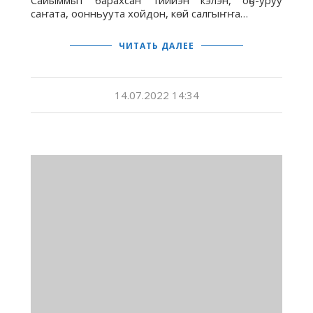
Сайыммыт барахсан тиийэн кэлэн, оҕо-уруу
саҥата, оонньуута хойдон, көй салгыҥҥа…
ЧИТАТЬ ДАЛЕЕ
14.07.2022 14:34