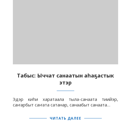
Табыс: Ыччат санаатын аһаҕастык
этэр
Эдэр киһи харатаала тыла-санаата тиийэр,
саҥарбыт саҥата сатанар, санаабыт санаата…
ЧИТАТЬ ДАЛЕЕ