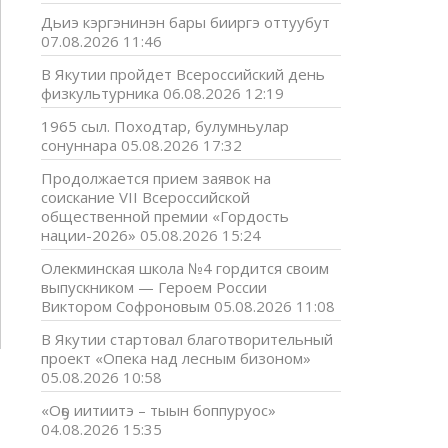
Дьиэ кэргэнинэн бары бииргэ оттуубут
07.08.2026 11:46
В Якутии пройдет Всероссийский день
физкультурника
06.08.2026 12:19
1965 сыл. Походтар, булумньулар
сонуннара
05.08.2026 17:32
Продолжается прием заявок на
соискание VII Всероссийской
общественной премии «Гордость
нации-2026»
05.08.2026 15:24
Олекминская школа №4 гордится своим
выпускником — Героем России
Виктором Софроновым
05.08.2026 11:08
В Якутии стартовал благотворительный
проект «Опека над лесным бизоном»
05.08.2026 10:58
«Оҕо иитиитэ – тыын боппуруос»
04.08.2026 15:35