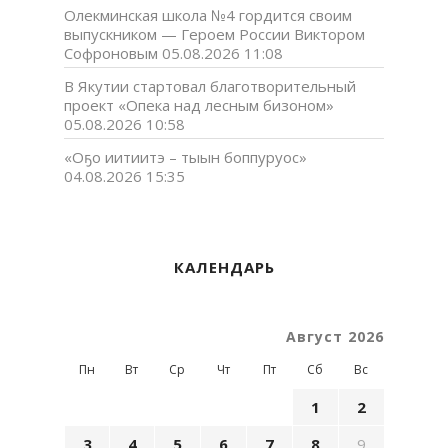
Олекминская школа №4 гордится своим
выпускником — Героем России Виктором
Софроновым
05.08.2026 11:08
В Якутии стартовал благотворительный
проект «Опека над лесным бизоном»
05.08.2026 10:58
«Оҕо иитиитэ – тыын боппуруос»
04.08.2026 15:35
КАЛЕНДАРЬ
Август 2026
Пн
Вт
Ср
Чт
Пт
Сб
Вс
1
2
3
4
5
6
7
8
9