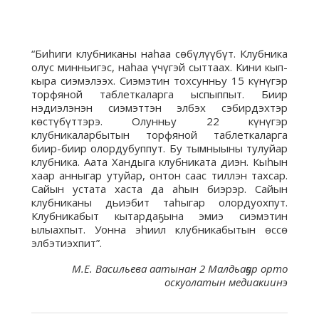
“Биһиги клубниканы наһаа сөбүлүүбүт. Клубника
олус минньигэс, наһаа үчүгэй сыттаах. Кини кып-
кыра сиэмэлээх. Сиэмэтин тохсунньу 15 күнүгэр
торфяной таблеткаларга ыспыппыт. Биир
нэдиэлэнэн сиэмэттэн элбэх сэбирдэхтэр
көстүбүттэрэ. Олунньу 22 күнүгэр
клубникаларбытын торфяной таблеткаларга
биир-биир олордубуппут. Бу тымныыны тулуйар
клубника. Аата Хандыга клубниката диэн. Кыһын
хаар анныгар утуйар, онтон саас тиллэн тахсар.
Сайын устата хаста да аһын биэрэр. Сайын
клубниканы дьиэбит таһыгар олордуохпут.
Клубникабыт кытардаҕына эмиэ сиэмэтин
ылыахпыт. Уонна эһиил клубникабытын өссө
элбэтиэхпит”.
М.Е. Васильева аатынан 2 Малдьаҕар орто
оскуолатын медиакиинэ