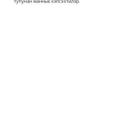
туһунан маннык кэпсээтилэр.