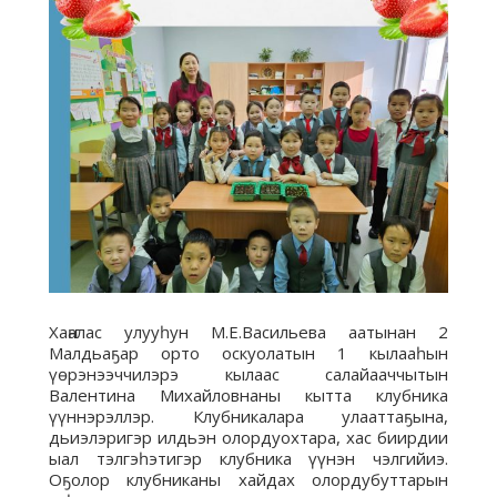
Хаҥалас улууһун М.Е.Васильева аатынан 2
Малдьаҕар орто оскуолатын 1 кылааһын
үөрэнээччилэрэ кылаас салайааччытын
Валентина Михайловнаны кытта клубника
үүннэрэллэр. Клубникалара улааттаҕына,
дьиэлэригэр илдьэн олордуохтара, хас биирдии
ыал тэлгэһэтигэр клубника үүнэн чэлгийиэ.
Оҕолор клубниканы хайдах олордубуттарын