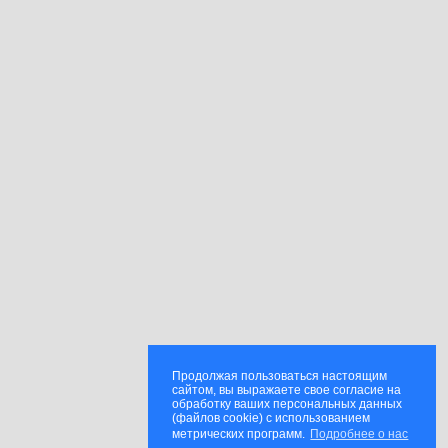
Продолжая пользоваться настоящим
сайтом, вы выражаете свое согласие на
обработку ваших персональных данных
(файлов cookie) с использованием
метрических программ.
Подробнее о нас