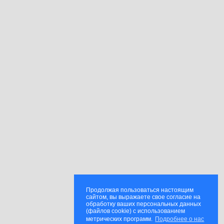
Продолжая пользоваться настоящим
сайтом, вы выражаете свое согласие на
обработку ваших персональных данных
(файлов cookie) с использованием
метрических программ.
Подробнее о нас