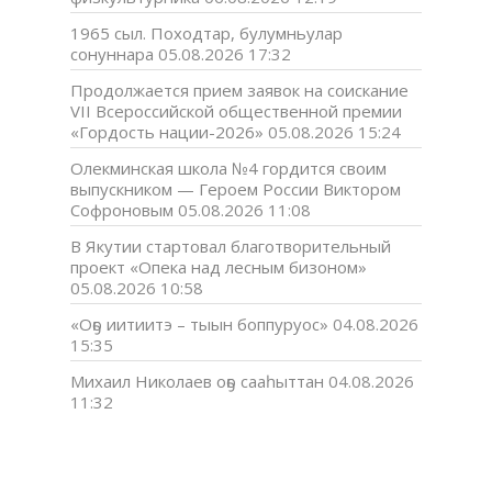
1965 сыл. Походтар, булумньулар
сонуннара
05.08.2026 17:32
Продолжается прием заявок на соискание
VII Всероссийской общественной премии
«Гордость нации-2026»
05.08.2026 15:24
Олекминская школа №4 гордится своим
выпускником — Героем России Виктором
Софроновым
05.08.2026 11:08
В Якутии стартовал благотворительный
проект «Опека над лесным бизоном»
05.08.2026 10:58
«Оҕо иитиитэ – тыын боппуруос»
04.08.2026
15:35
Михаил Николаев оҕо сааһыттан
04.08.2026
11:32