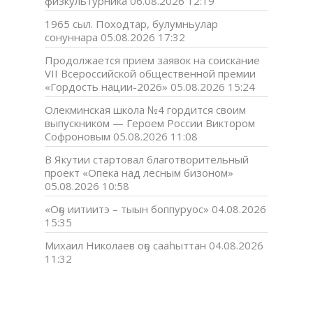
физкультурника
06.08.2026 12:19
1965 сыл. Походтар, булумньулар
сонуннара
05.08.2026 17:32
Продолжается прием заявок на соискание
VII Всероссийской общественной премии
«Гордость нации-2026»
05.08.2026 15:24
Олекминская школа №4 гордится своим
выпускником — Героем России Виктором
Софроновым
05.08.2026 11:08
В Якутии стартовал благотворительный
проект «Опека над лесным бизоном»
05.08.2026 10:58
«Оҕо иитиитэ – тыын боппуруос»
04.08.2026
15:35
Михаил Николаев оҕо сааһыттан
04.08.2026
11:32