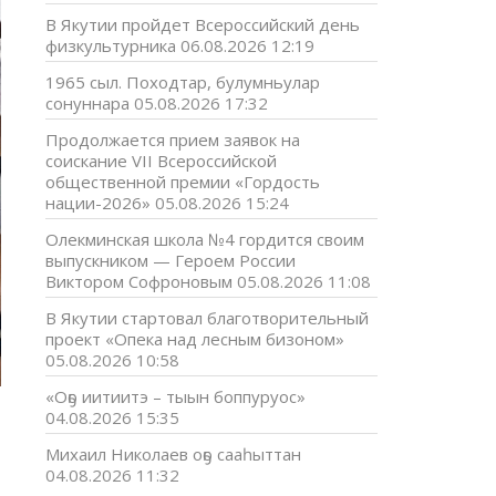
В Якутии пройдет Всероссийский день
физкультурника
06.08.2026 12:19
1965 сыл. Походтар, булумньулар
сонуннара
05.08.2026 17:32
Продолжается прием заявок на
соискание VII Всероссийской
общественной премии «Гордость
нации-2026»
05.08.2026 15:24
Олекминская школа №4 гордится своим
выпускником — Героем России
Виктором Софроновым
05.08.2026 11:08
В Якутии стартовал благотворительный
проект «Опека над лесным бизоном»
05.08.2026 10:58
«Оҕо иитиитэ – тыын боппуруос»
04.08.2026 15:35
Михаил Николаев оҕо сааһыттан
04.08.2026 11:32