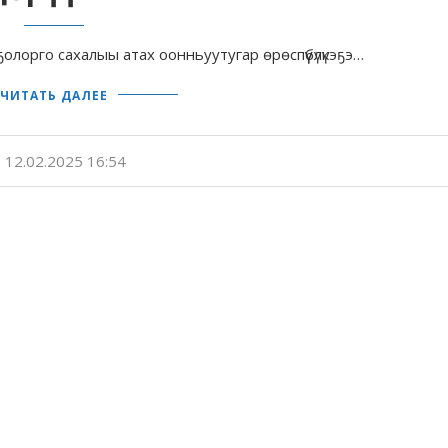
олорго сахалыы атах оонньуутугар өрөспүүбүлүкэҕэ…
ЧИТАТЬ ДАЛЕЕ
12.02.2025 16:54