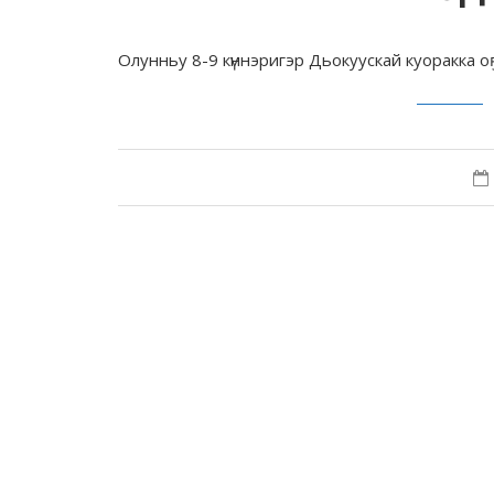
Олунньу 8-9 күннэригэр Дьокуускай куоракка оҕ