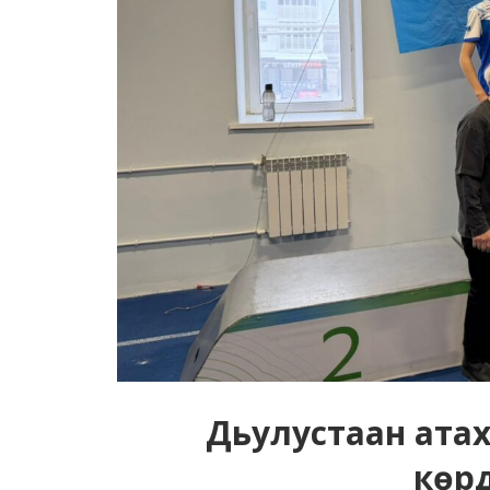
Дьулустаан атах
көр