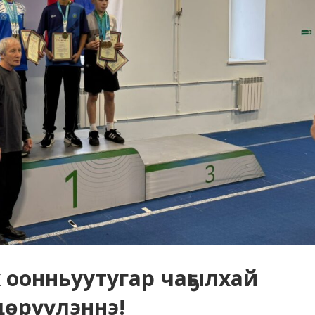
 оонньуутугар чаҕылхай
дөрүүлэннэ!