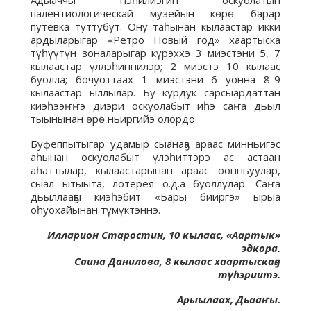
Адыаччы нэһилиэгин оскуолатын
палентиологическай музейын көрө барар
путевка туттубут. Ону таһынан кылаастар икки
ардыларыгар «Ретро Новый год» хаартыска
түһүүтүн зоналарыгар күрэххэ 3 миэстэни 5, 7
кылаастар үллэһиннилэр; 2 миэстэ 10 кылаас
буолла; бочуоттаах 1 миэстэни 6 уонна 8-9
кылаастар ыллылар. Бу курдук сарсыардаттан
киэһээҥҥэ диэри оскуолабыт иһэ саҥа дьыл
тыынынан өрө ньиргийэ олордо.
Буфеппытыгар удамыр сыанаҕа араас минньигэс
аһынан оскуолабыт үлэһиттэрэ ас астаан
аһаттылар, кылаастарынан араас оонньуулар,
сыал ытыыта, лотерея о.д.а буоллулар. Саҥа
дьыллааҕы киэһэбит «Бары бииргэ» ырыа
оһуохайынан түмүктэннэ.
Илларион Старостин, 10 кылаас, «Аартык»
эдкора.
Саина Данилова, 8 кылаас хаартыскаҕа
түһэриитэ.
Арыылаах, Дьааҥы.