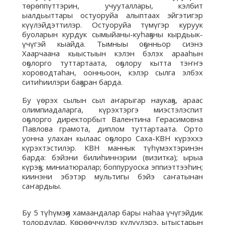
төрөппүттэрин, учууталлары, кэлбит
ыалдьыттары остуоруйа алыптаах эйгэтигэр
күүлэйдэттилэр. Остуоруйа түмүгэр куруук
буоларын курдук сымыйаны-куһаҕаны кырдьык-
үчүгэй кыайда. Тымныы оҕонньор сиэнэ
Хаарчаана кыыстыын кэлэн бэлэх арааһын
оҕолорго туттартаата, оҕолору кытта тэҥҥэ
хороводтаһан, оонньоон, кэлэр сылга элбэх
ситиһиилэри баҕаран барда.
Бу үөрэх сылын сыл аҥарыгар наукаҕа, араас
олимпиадаларга, күрэхтэргэ миэстэлэспит
оҕолорго директорбыт Валентина Герасимовна
Павлова грамота, диплом туттартаата. Орто
уонна улахан кылаас оҕолоро Саха-КВН күрэххэ
күрэхтэстилэр. КВН маннык түһүмэхтэринэн
барда: бэйэни билиһиннэрии (визитка); ырыа
күрэҕэ; миниатюралар; боппуруоска эппиэттээһин;
киинэни эбэтэр мультигы бэйэ саҥатынан
саҥардыы.
Бу 5 түһүмэҕи хамаандалар бары наһаа үчүгэйдик
толордулар. Көрөөччүлэр күлүүлэрэ, ытыстарын