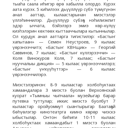
тыаһа саала иһигэр өрө хабылла олордо. Күрэх
аата күрэх. 5 киһилээх дьүүллүүр сүбэ түмүгүнэн
анал ааттар, кылаастарынан миэстэлэр
үллэһиннилэр. Дьүүллүүр сүбэҕэ нэһилиэкпит
эдэр ыччата, бэйэлэрэ эмиэ көр-күлүү
киэһэлэрин көхтөөх кыттааччылара кытыннылар.
Ол курдук анал ааттарга тигистилэр: «Бастыҥ
хапытаан» — Семен Неустроев, 9 кылаас
үөрэнээччитэ; «Бастыҥ КВНщик» — Георгий
Саввинов, 7 кылаас; «Бастыҥ күллэрээччи» —
Коля Винокуров Коля, 7 кылаас; «Бастыҥ
нууччалыы дикция» — 5 кылаас үөрэнээччилэрэ;
«Бастыҥ үҥкүүһүттэр» — 6 кылаас
үөрэнээччилэрэ.
Миэстэлэринэн: 8-9 кылаастар холбоһуктаах
хамаандалара 3 миэстэ буолан Верхоянскай
куорат «Тымныы чыпчаала» музейыгар барар
путевка туттулар; иккис миэстэ буолбут 7
кылаастар оройуоммут сыантырыгар Баатаҕай
бөһүөлэгэр кинотеатрга киинэ көрөр чиэскэ
ыбыстылар. Онтон биһиги 10-11 кылаас
холбоһуктаах хамаандабыт 1 миэстэ буолан