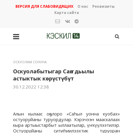
ВЕРСИЯ ДЛЯ СЛАБОВИДЯЩИХ
О нас
Реквизиты
Карта сайта
ОСКУОЛАМ СОНУНА
Оскуолабытыгар Саҥа дьылы
астыктык көрүстүбүт
30.12.2022 12:38
Алын кылаас оҕолоро «Саһыл уонна куобах»
остуоруйаны туруордулар. Кэрэчээн мааскалаах
кыра артыыстарбыт ыллаатылар, үҥкүүлээтилэр.
Остуоруйаны ситиһиилээхтик туруоран