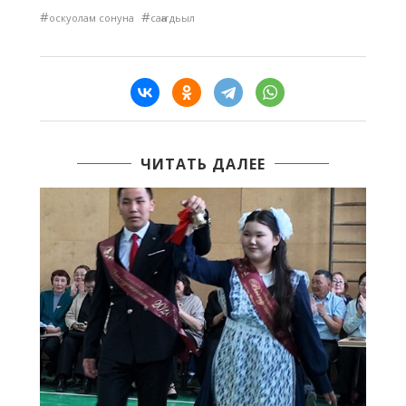
#
#
оскуолам сонуна
саҥа дьыл
ЧИТАТЬ ДАЛЕЕ