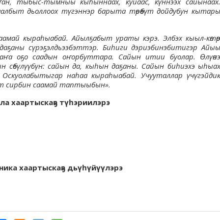
ҥан, тыбыс-тымныы кыһыннаах, куйаас, күннээх сайынаах
хаалбыт дьоллоох түгэннэр барыта төрөөбүт дойдубун кытар
аамай кыраһыабай. Айылҕабыт ураты кэрэ. Элбэх кыыл-көтө
даҕаны сүрэҕэлдьээбэттэр. Биһиги дэриэбинэбитигэр Айы
Саҥа оҕо саадын оҥорбуттара. Сайын итии буолар. Өлүөн
ын сөбүлүүбүн: сайын да, кыһын даҕаны. Сайын биһиэхэ ыһыа
өр. Оскуолабытыгар наһаа кыраһыабай. Учууталлар үчүгэйди
өбүт сирбин саамай таптыыбын».
ла хаартыскаҕа түһэриилэрэ
ника хаартыскаҕа дьүһүйүүлэрэ