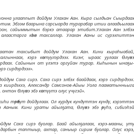
т уонна улааппыт дойдум Улахан Аан. Кыра сылдьан Сыырдаа
этим. Эбээм баарына сарсыарда турарабар итии алаадьылаа
оонньоон, сайыммытын бэркэ атаарар этибит.Улахан Аан элбэ
алаастарга көһөн тахсаллар. Улахан Ааны ис сүрэхпиттэ
улаатан тахсыбыт дойдум Улахан Аан. Кини кыраһыабай
лгыннаах, кэрэ көстүүлэрдээх. Киэҥ, ыраас уулаах Өлүөн
тардаах. Сайынын от үлэтэ оргуйан турар. Кыһынын ынаҕы
кэрэ сирдэрдээх».
дойдум Саха сирэ. Саха сирэ элбэх баайдаах, кэрэ сирдэрдээх
ҥҥа киирдэххэ, Александр Самсонов-Айыы Уола пааматынньыг
, онтон Өлүөнэ эбэ көстүүтэ олус үчүгэй».
киһи төрөөбүт дойдулаах. Ол курдук күндүттэн күндү, кэрэттэ
 Ааным. Кини ураты айылҕата, Өлүөнэ эбэ өрүһэ, сибиэһэ
ойдум Саха сирэ буолар. Баай айылҕалаах, кэрэ-мааны, үтү
ардарбын таптыыр, ахтар, саныыр сирим буолар. Олус кэрэ