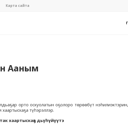
Карта сайта
ан Ааным
Малдьаҕар орто оскуолатын оҕолоро төрөөбүт нэһилиэктэрин
 хаартыскаҕа түһэрэллэр.
так хаартыскаҕа дьүһүйүүтэ