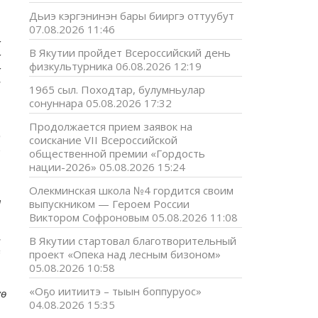
Дьиэ кэргэнинэн бары бииргэ оттуубут
07.08.2026 11:46
х
В Якутии пройдет Всероссийский день
х
физкультурника
06.08.2026 12:19
х
н
1965 сыл. Походтар, булумньулар
сонуннара
05.08.2026 17:32
,
Продолжается прием заявок на
э
соискание VII Всероссийской
-
общественной премии «Гордость
нации-2026»
05.08.2026 15:24
.
Олекминская школа №4 гордится своим
а
выпускником — Героем России
Виктором Софроновым
05.08.2026 11:08
н
В Якутии стартовал благотворительный
й
проект «Опека над лесным бизоном»
05.08.2026 10:58
«Оҕо иитиитэ – тыын боппуруос»
ө
04.08.2026 15:35
,