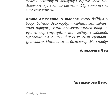
чуумпу остуоруйа дойдутун курдук муус ма
Дьоллоох оҕо сааһым ааспыт, өйбөр хатанан 
сибээстээхтэр».
Алина Аммосова, 5 кылаас
:
«Мин дойдум с
баар. Биһиги дьоннорбут үлэһиттэр, хаһан 
Уола төрөөбүтэ, кини пааматынньыга баар. 
өрүспүтүгэр сөтүөлүүбүт. Мин хайаҕа сылдьарб
буолаачы. Ол онно биһиэхэ кэнсиэр көрдөрөлл
үөрэтэллэр. Минньигэс ас биэрэллэр. Мин төрө
Алексеева Лей
Артамонова Веро
#
төрөөбүт дойдум