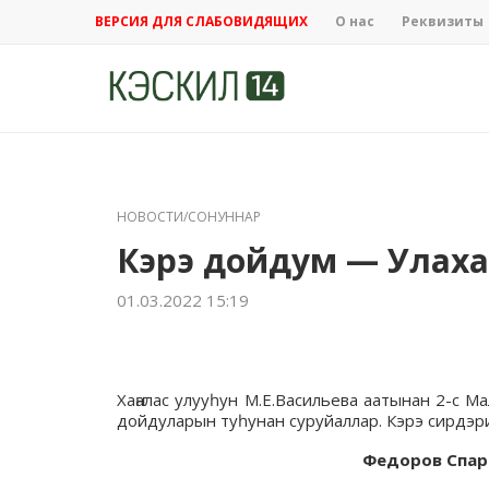
ВЕРСИЯ ДЛЯ СЛАБОВИДЯЩИХ
О нас
Реквизиты
НОВОСТИ/СОНУННАР
Кэрэ дойдум — Улах
01.03.2022 15:19
Хаҥалас улууһун М.Е.Васильева аатынан 2-с 
дойдуларын туһунан суруйаллар. Кэрэ сирдэри
Федоров Спар