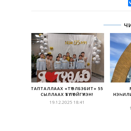
Ч
Р БААР
ТАПТАЛЛААХ «ТҮӨЛБЭБИТ» 55
СИРБИТ-
СЫЛЛААХ ҮБҮЛҮӨЙГҮНЭН!
НЭҺИЛ
СПЫТ
19.12.2025 18:41
:16