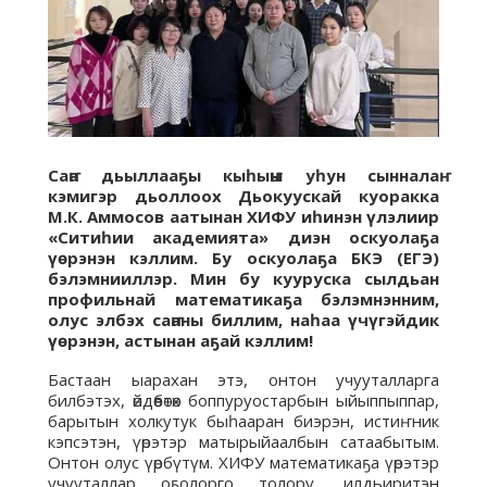
Cаҥа дьыллааҕы кыһыҥҥы уһун сынналаҥ
кэмигэр дьоллоох Дьокуускай куоракка
М.К. Аммосов аатынан ХИФУ иһинэн үлэлиир
«Ситиһии академията» диэн оскуолаҕа
үөрэнэн кэллим.
Бу оскуолаҕа БКЭ (ЕГЭ)
бэлэмнииллэр. Мин бу кууруска сылдьан
профильнай математикаҕа бэлэмнэнним,
олус элбэх саҥаны биллим, наһаа үчүгэйдик
үөрэнэн, астынан аҕай кэллим!
Бастаан ыарахан этэ, онтон учууталларга
билбэтэх, өйдөөбөтөх боппуруостарбын ыйыппыппар,
барытын холкутук быһааран биэрэн, истиҥник
кэпсэтэн, үөрэтэр матырыйаалбын сатаабытым.
Онтон олус үөрбүтүм. ХИФУ математикаҕа үөрэтэр
учууталлар оҕолорго толору, илдьиритэн