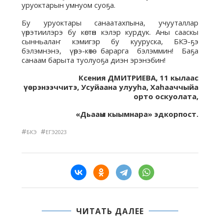
уруоктарын умнуом суоҕа.
Бу уруоктары санаатахпына, учууталлар
үөрэтиилэрэ бу көстөн кэлэр курдук. Аны сааскы
сынньалаҥ кэмигэр бу кууруска, БКЭ-ҕэ
бэлэмнэнэ, үөрэ-көтө барарга бэлэммин! Баҕа
санаам барыта туолуоҕа диэн эрэнэбин!
Ксения ДМИТРИЕВА, 11 кылаас
үөрэнээччитэ, Усуйаана улууһа, Хаһааччыйа
орто оскуолата,
«Дьааҥы кыымнара» эдкорпост.
#
#
БКЭ
ЕГЭ2023
ЧИТАТЬ ДАЛЕЕ