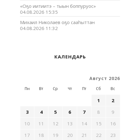
«Оҕо иитиитэ – тыын боппуруос»
04.08.2026 15:35
Михаил Николаев оҕо сааһыттан
04.08.2026 11:32
КАЛЕНДАРЬ
Август 2026
Пн
Вт
Ср
Чт
Пт
Сб
Вс
1
2
3
4
5
6
7
8
9
10
11
12
13
14
15
16
17
18
19
20
21
22
23