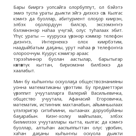
Бары бииргэ уопсайга олорбуппут, ол бэйэтэ
эмиэ туспа ураты дьикти эйгэ диэххэ сөп. Кылгас
кэмҥэ да буоллар, абитуриент олоҕор киирэн,
элбэх оҕолордуун билсэр, эксээмэҥҥэ
бэлэмнэнэр наһаа үчүгэй, олус туһалаах эбит.
Үһүс ураты — кууруска үөрэнэр кэммэр телефон
диэҥҥэ, Интернеккэ олох киирбэтим,
наадыйбатым даҕаны, урут наһаа өр телефоҥҥа
олорооччум. Куурус кэмигэр араас
тэрээһиннэр буолан аастылар, барытыгар
көхтөөхтүк кыттан, бириэмэни билбэккэ да
хаалабыт.
Мин бу кыһыҥҥы оскуолаҕа обществознанияны
уонна математиканы үөрэттим. Бу предметтэри
үөрэппит учууталларга Валерий Васильевичка,
общество учуутала, Афанасий Егоровичка,
математик, истиҥник махтанабын, айымньылаах
үлэлэригэр ситиһиини, кытаанах доруобуйаны
баҕарабын. Киэҥ-холку майгылаах, элбэх
билиилээх учууталлары кытта, кылгас да кэмҥэ
буоллар, алтыһан ааспыппыттан олус үөрэбин,
хаһан даҕаны кыһыҥҥы оскуола дьикти