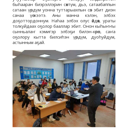
быһааран биэрэллэрин сөхтүм, дьэ, сатаабаппын
сатаан үөрдүм уонна туттарыахпын сөп эбит диэн
санаа үөскээтэ. Аны манна кэлэн, элбэх
доҕоттордоннум. Наһаа элбэх олус өйдөөх, ураты
толкуйдаах оҕолор бааллар эбит. Онон кыһыҥҥы
сынньалаҥ кэмигэр элбэҕи билэн-көрөн, саҥа
оҕолору кытта билсиһэн үөрдүм, дуоһуйдум,
астынным аҕай.