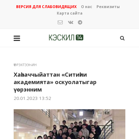
ВЕРСИЯ ДЛЯ СЛАБОВИДЯЩИХ
О нас
Реквизиты
Карта сайта
ҮӨРЭХТЭЭҺИН
Хаһааччыйаттан «Ситиһии
академията» оскуолатыгар
үөрэнним
20.01.2023 13:52