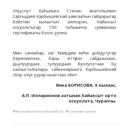
Улууспут баһылыга Степан Анатольевич
Саргыдаев Карбышевскай хамсааһын сайдарыгар
бэйэтин кылаатын киллэрэн, Хайахсыт
оскуолатыгар 100 тыһыынча суммалаах
сертификаты бэлэх уунна.
Мин санаабар, хас биирдии киһи дойдутугар
бэриниилээх, бары өттүнэн сайдыылаах,
дьулуурдаах, тулуурдаах буолуохтаах. Бу
хаачыстыбалары сайыннарыыга Карбышевскай
сбор олук уурар кыахтаах эбит.
Вика БОРИСОВА, Х кылаас,
А.П. Илларионов аатынан Хайахсыт орто
оскуолата, Чурапчы.
#
#
#кэскиллээхолоххобэлэмбуол
оскуолам сонуна