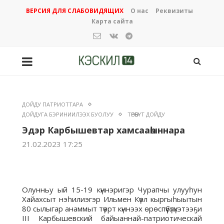
ВЕРСИЯ ДЛЯ СЛАБОВИДЯЩИХ
О нас
Реквизиты
Карта сайта
ДОЙДУ ПАТРИОТТАРА
ДОЙДУГА БЭРИНИИЛЭЭХ БУОЛУУ
ТӨРӨӨБҮТ ДОЙДУ
Эдэр Карбышевтар хамсааһыннара
21.02.2023 17:25
Олунньу ый 15-19 күннэригэр Чурапчы улууһун
Хайахсыт нэһилиэгэр Ильмен Күөл кыргыһыытын
80 сылыгар анаммыт түөрт күннээх өрөспүүбүлүкэтээҕи
III Карбышевский байыаннай-патриотическай