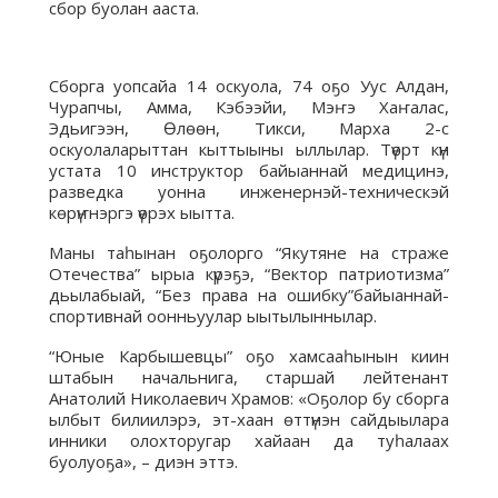
сбор буолан ааста.
Сборга уопсайа 14 оскуола, 74 оҕо Уус Алдан,
Чурапчы, Амма, Кэбээйи, Мэҥэ Хаҥалас,
Эдьигээн, Өлөөн, Тикси, Марха 2-с
оскуолаларыттан кыттыыны ыллылар. Түөрт күн
устата 10 инструктор байыаннай медицинэ,
разведка уонна инженернэй-техническэй
көрүҥнэргэ үөрэх ыытта.
Маны таһынан оҕолорго “Якутяне на страже
Отечества” ырыа күрэҕэ, “Вектор патриотизма”
дьылабыай, “Без права на ошибку”байыаннай-
спортивнай оонньуулар ыытылыннылар.
“Юные Карбышевцы” оҕо хамсааһынын киин
штабын начальнига, старшай лейтенант
Анатолий Николаевич Храмов: «Оҕолор бу сборга
ылбыт билиилэрэ, эт-хаан өттүнэн сайдыылара
инники олохторугар хайаан да туһалаах
буолуоҕа», – диэн эттэ.