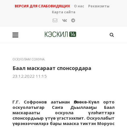
ВЕРСИЯ ДЛЯ СЛАБОВИДЯЩИХ
О нас
Реквизиты
Карта сайта
ОСКУОЛАМ СОНУНА
Баал маскараат спонсордара
23.12.2022 11:15
Г.Г. Софронов аатынан Өлөөкө-Күөл орто
оскуолатыгар Саҥа Дьыллааҕы Баал
маскарааты оскуола үлэһиттэрэ
спонсордыыр үтүө үгэстээхпит. Оскуолабыт
үөрэнээччилэрэ бары мааска тиктэн Моруос