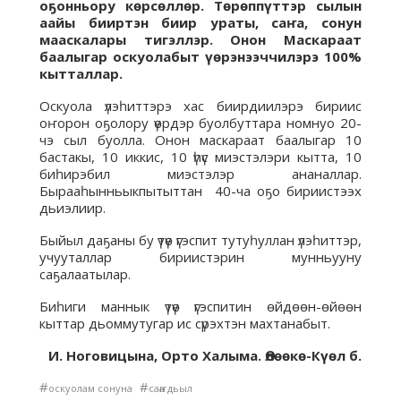
оҕонньору көрсөллөр. Төрөппүттэр сылын
аайы бииртэн биир ураты, саҥа, сонун
мааскалары тигэллэр. Онон Маскараат
баалыгар оскуолабыт үөрэнээччилэрэ 100%
кытталлар.
Оскуола үлэһиттэрэ хас биирдиилэрэ бириис
оҥорон оҕолору үөрдэр буолбуттара номнуо 20-
чэ сыл буолла. Онон маскараат баалыгар 10
бастакы, 10 иккис, 10 үһүс миэстэлэри кытта, 10
биһирэбил миэстэлэр ананаллар.
Бырааһынньыкпытыттан 40-ча оҕо бириистээх
дьиэлиир.
Быйыл даҕаны бу үтүө үгэспит тутуһуллан үлэһиттэр,
учууталлар бириистэрин мунньууну
саҕалаатылар.
Биһиги маннык үтүө үгэспитин өйдөөн-өйөөн
кыттар дьоммутугар ис сүрэхтэн махтанабыт.
И. Ноговицына, Орто Халыма. Өлөөкө-Күөл б.
#
#
оскуолам сонуна
саҥа дьыл