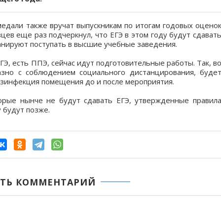
медали также вручат выпускникам по итогам годовых оцено
ев еще раз подчеркнул, что ЕГЭ в этом году будут сдават
анируют поступать в высшие учебные заведения.
ГЭ, есть ППЭ, сейчас идут подготовительные работы. Так, в
азно с соблюдением социального дистанцирования, буде
езинфекция помещения до и после мероприятия.
торые нынче не будут сдавать ЕГЭ, утвержденные правил
у будут позже.
ТЬ КОММЕНТАРИЙ