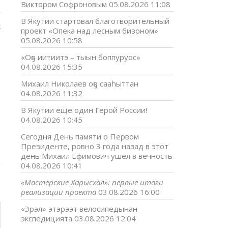
Виктором Софроновым
05.08.2026 11:08
В Якутии стартовал благотворительный
к
проект «Опека над лесным бизоном»
ь
05.08.2026 10:58
«Оҕо иитиитэ – тыын боппуруос»
о
04.08.2026 15:35
т
Михаил Николаев оҕо сааһыттан
04.08.2026 11:32
а
В Якутии еще один Герой России!
04.08.2026 10:45
Сегодня День памяти о Первом
Президенте, ровно 3 года назад в этот
день Михаил Ефимович ушел в вечность
04.08.2026 10:41
«Мастерские Харысхал»: первые итоги
реализации проекта
03.08.2026 16:00
«Эрэл» этэрээт велосипедынан
экспедицията
03.08.2026 12:04