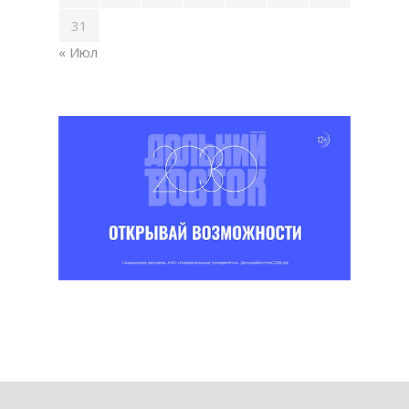
31
« Июл