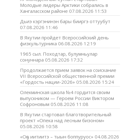
Молодые лидеры Арктики собрались в
Хангаласском районе
07.08.2026 11:53
Дьиэ кэргэнинэн бары бииргэ оттуубут
07.08.2026 11:46
В Якутии пройдет Всероссийский день
физкультурника
06.08.2026 12:19
1965 сыл. Походтар, булумньулар
сонуннара
05.08.2026 17:32
Продолжается прием заявок на соискание
VII Всероссийской общественной премии
«Гордость нации-2026»
05.08.2026 15:24
Олекминская школа №4 гордится своим
выпускником — Героем России Виктором
Софроновым
05.08.2026 11:08
В Якутии стартовал благотворительный
проект «Опека над лесным бизоном»
05.08.2026 10:58
«Оҕо иитиитэ – тыын боппуруос»
04.08.2026