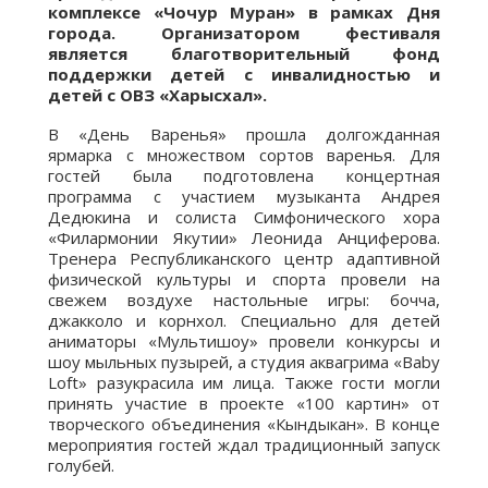
комплексе «Чочур Муран» в рамках Дня
города. Организатором фестиваля
является благотворительный фонд
поддержки детей с инвалидностью и
детей с ОВЗ «Харысхал».
В «День Варенья» прошла долгожданная
ярмарка с множеством сортов варенья. Для
гостей была подготовлена концертная
программа с участием музыканта Андрея
Дедюкина и солиста Симфонического хора
«Филармонии Якутии» Леонида Анциферова.
Тренера Республиканского центр адаптивной
физической культуры и спорта провели на
свежем воздухе настольные игры: бочча,
джакколо и корнхол. Специально для детей
аниматоры «Мультишоу» провели конкурсы и
шоу мыльных пузырей, а студия аквагрима «Baby
Loft» разукрасила им лица. Также гости могли
принять участие в проекте «100 картин» от
творческого объединения «Кындыкан». В конце
мероприятия гостей ждал традиционный запуск
голубей.