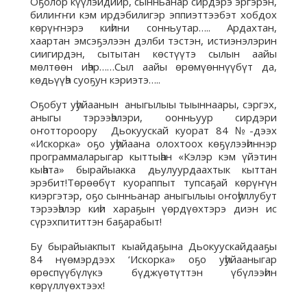
Оҕолор күүлэйдиир, сынньанар сирдэрэ эргэрэн,
билиҥҥи кэм ирдэбилигэр эппиэттээбэт хобдох
көрүҥнэрэ киһини сонньутар….. Ардахтан,
хаартан эмсэҕэлээн дэлби тэстэн, истиэнэлэрин
сиигирдэн, сытытан көстүүтэ сылын аайы
мөлтөөн иһэр……Сыл аайы өрөмүөннүүбүт да,
көдьүүһэ суоҕун кэриэтэ…..
Оҕобут уһуйаанын аныгылыы тыыннаары, сэргэх,
аныгы тэрээһэлэри, оонньуур сирдэри
оҥоттороору Дьокуускай куорат 84 №-дээх
«Искорка» оҕо уһуйаана олохтоох көҕүлээһиннэр
программаларыгар кыттыһан «Кэлэр кэм үйэтин
кыһата» бырайыакка дьулуурдаахтык кыттан
эрэбит!Төрөөбүт куораппыт тупсаҕай көрүҥүн
киэргэтэр, оҕо сынньанар аныгылыы оҥоһуллубут
тэрээһэлэр киһи хараҕын үөрдүөхтэрэ диэн ис
сүрэхпититтэн баҕарабыт!
Бу бырайыакпыт кыайдаҕына Дьокуускайдааҕы
84 нүөмэрдээх ‘Искорка» оҕо уһуйааныгар
өрөспүүбүлүкэ бүджүөтүттэн үбүлээһин
көрүллүөхтээх!