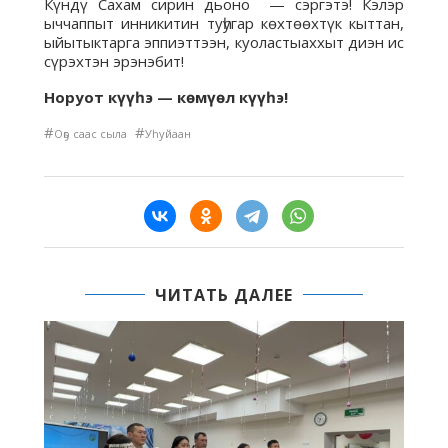
Күндү Сахам сирин дьоно — сэргэтэ! Кэлэр
ыччаппыт инникитин туһугар көхтөөхтүк кыттан,
ыйытыктарга эппиэттээн, куоластыаххыт диэн ис
сүрэхтэн эрэнэбит!
Норуот күүһэ — көмүөл күүһэ!
#
#
Оҕо саас сыла
Уһуйаан
ЧИТАТЬ ДАЛЕЕ