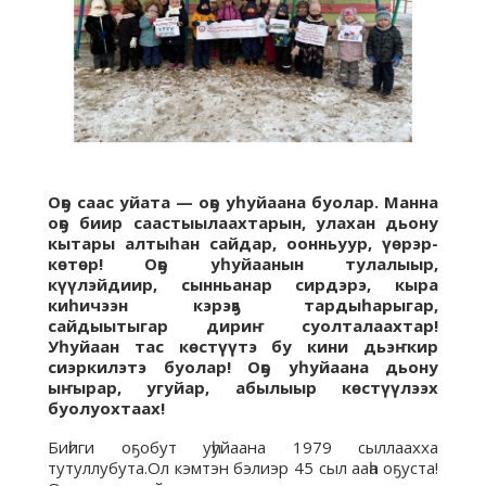
Оҕо саас уйата — оҕо уһуйаана буолар. Манна
оҕо биир саастыылаахтарын, улахан дьону
кытары алтыһан сайдар, оонньуур, үөрэр-
көтөр! Оҕо уһуйаанын тулалыыр,
күүлэйдиир, сынньанар сирдэрэ, кыра
киһичээн кэрэҕэ тардыһарыгар,
сайдыытыгар дириҥ суолталаахтар!
Уһуйаан тас көстүүтэ бу кини дьэҥкир
сиэркилэтэ буолар! Оҕо уһуйаана дьону
ыҥырар, угуйар, абылыыр көстүүлээх
буолуохтаах!
Биһиги оҕобут уһуйаана 1979 сыллаахха
тутуллубута.Ол кэмтэн бэлиэр 45 сыл ааһа оҕуста!