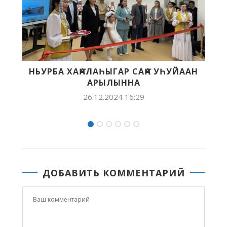
 УҺУЙААН
ҮГҮС ОҔО ДЬЫЛҔАТЫН БЫЫҺААБ
АБАҔА ДЕТДОМУН ТУҺУНАН
26.12.2024 10:06
ДОБАВИТЬ КОММЕНТАРИЙ