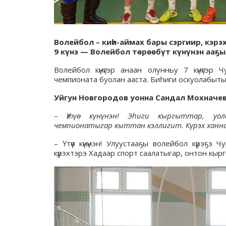
Волейбол – киһи-аймах бары сэргиир, кэрэ
9 күнэ — Волейбол төрөөбүт күнүнэн ааҕы
Волейбол күнүгэр анаан олунньу 7 күнүгэр
чемпионата буолан ааста. Биһиги оскуолабыт
Уйгун Новгородов уонна Сандал Мохначе
–
Үтүө күнүнэн! Эһиги кыргыттар, уол
чемпионатыгар кыттан кэллигит. Күрэх ханна
– Үтүө күнүнэн! Улуустааҕы волейбол күрэҕэ
күрэхтэрэ Хадаар спорт саалатыгар, онтон кыр