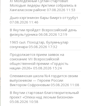
XI Молодёжный Суглан стартовал:
Молодые лидеры Арктики собрались в
Хангаласском районе
07.08.2026 11:53
Дьиэ кэргэнинэн бары бииргэ оттуубут
07.08.2026 11:46
В Якутии пройдет Всероссийский день
физкультурника
06.08.2026 12:19
1965 сыл. Походтар, булумньулар
сонуннара
05.08.2026 17:32
Продолжается прием заявок на
соискание VII Всероссийской
общественной премии «Гордость
нации-2026»
05.08.2026 15:24
Олекминская школа №4 гордится своим
выпускником — Героем России
Виктором Софроновым
05.08.2026 11:08
В Якутии стартовал благотворительный
проект «Опека над лесным бизоном»
05.08.2026 10:58