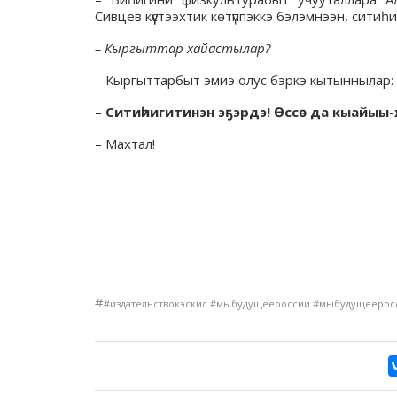
Сивцев күүстээхтик көтүппэккэ бэлэмнээн, сити
–
Кыргыттар хайастылар?
– Кыргыттарбыт эмиэ олус бэркэ кытыннылар: 
–
Ситиһиигитинэн эҕэрдэ! Өссө да кыайыы-
– Махтал!
#
#издательствокэскил #мыбудущеероссии #мыбудущеерос