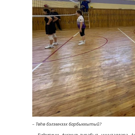
–
Төһө бэлэмнээх барбыккытый?
– Биһигини физкультурабыт учууталлара А