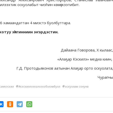
һиилээхтик оскуолабыт чиэһин көмүскээтибит.
6 хамаандаттан 4 миэстэ буолбуттара.
хотуу эһигинниин эҥэрдэстин.
Дайаана Говорова, X кылаас
«Алаҕар Кэскилэ» медиа киин
Г.Д. Протодьяконов аатынан Алаҕар орто оскуолата
Чурапч
#
#
сиикэскил
#кэскиллээхолоххобэлэмбуол
оскуолам сонуна