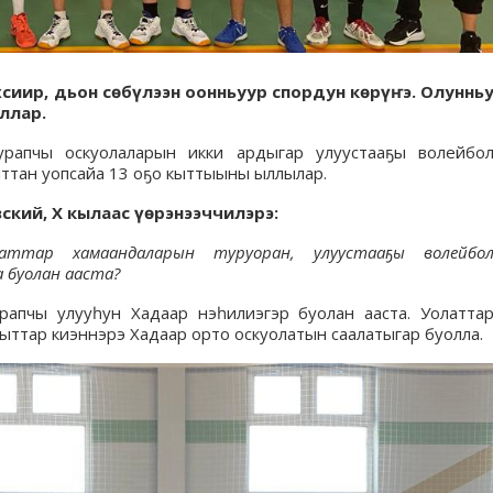
хсиир, дьон сөбүлээн оонньуур спордун көрүҥэ. Олуннь
ллар.
 Чурапчы оскуолаларын икки ардыгар улуустааҕы волейбо
ыттан уопсайа 13 оҕо кыттыыны ыллылар.
вский,
X
кылаас үөрэнээччилэрэ:
аттар хамаандаларын туруоран, улуустааҕы волейбо
 буолан ааста?
 Чурапчы улууһун Хадаар нэһилиэгэр буолан ааста. Уолатта
гыттар киэннэрэ Хадаар орто оскуолатын саалатыгар буолла.