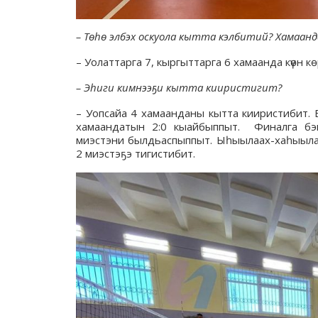
–
Төһө элбэх оскуола кытта кэлбитий? Хамаан
– Уолаттарга 7, кыргыттарга 6 хамаанда күөн к
–
Эһиги кимнээҕи кытта кииристигит?
– Уопсайа 4 хамаанданы кытта кииристибит. 
хамаандатын 2:0 кыайбыппыт. Финалга бэй
миэстэни былдьаспыппыт. Ыһыылаах-хаһыылаах
2 миэстэҕэ тигистибит.