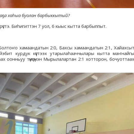
даҕа хаһыа буолан барбыккытый?
өрүстэ. Биһигиттэн 7 уол, 6 кыыс кытта барбыппыт.
Болтоҥо хамаандатын 2:0, Бахсы хамаандатын 2:1, Хайахсы
эбит курдук күүстээх утарылаһааччылары кытта маҥнайг
 оонньуу түмүгүнэн Мырылалартан 2:1 хотторон, бочуоттаа