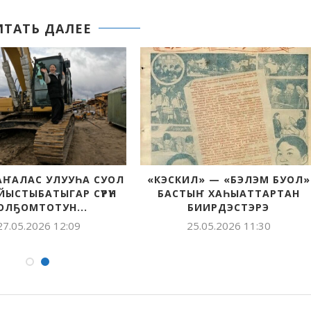
ИТАТЬ ДАЛЕЕ
АҤАЛАС УЛУУҺА СУОЛ
«КЭСКИЛ» — «БЭЛЭМ БУОЛ»
ЙЫСТЫБАТЫГАР СҮРҮН
БАСТЫҤ ХАҺЫАТТАРТАН
ОЛҔОМТОТУН...
БИИРДЭСТЭРЭ
27.05.2026 12:09
25.05.2026 11:30