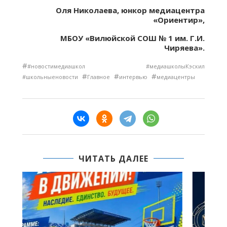
Оля Николаева, юнкор медиацентра
«Ориентир»,
МБОУ «Вилюйской СОШ № 1 им. Г.И.
Чиряева».
#
#новостимедиашкол #медиашколыКэскил
#
#
#
#школьныеновости
Главное
интервью
медиацентры
ЧИТАТЬ ДАЛЕЕ