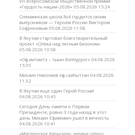
VII Всероссийской общественной премии
«Гордость нации-2026»
05.08.2026 15:24
Олекминская школа №4 гордится своим
выпускником — Героем России Виктором
Софроновым
05.08.2026 11:08
В Якутии стартовал благотворительный
проект «Опека над лесным бизоном»
05.08.2026 10:58
«Оҕо иитиитэ – тыын боппуруос»
04.08.2026
15:35
Михаил Николаев оҕо сааһыттан
04.08.2026
11:32
В Якутии еще один Герой России!
04.08.2026 10:45
Сегодня День памяти о Первом
Президенте, ровно 3 года назад в этот
день Михаил Ефимович ушел в вечность
04.08.2026 10:41
«Мастерские Харысхал»: первые итоги