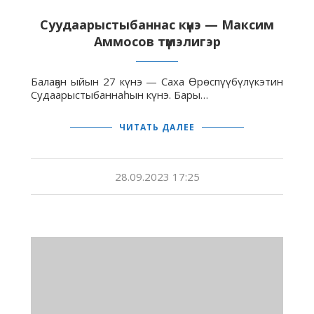
Суудаарыстыбаннас күнэ — Максим
Аммосов түмэлигэр
Балаҕан ыйын 27 күнэ — Саха Өрөспүүбүлүкэтин
Судаарыстыбаннаһын күнэ. Бары…
ЧИТАТЬ ДАЛЕЕ
28.09.2023 17:25