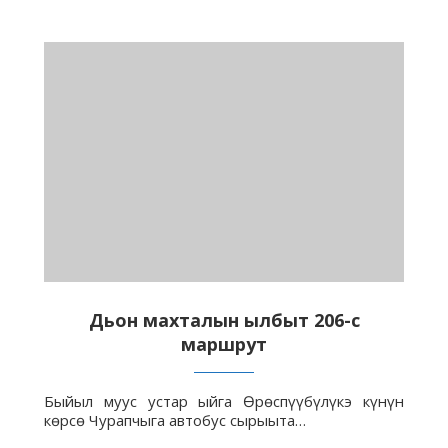
Дьон махталын ылбыт 206-с
маршрут
Быйыл муус устар ыйга Өрөспүүбүлүкэ күнүн
көрсө Чурапчыга автобус сырыыта…