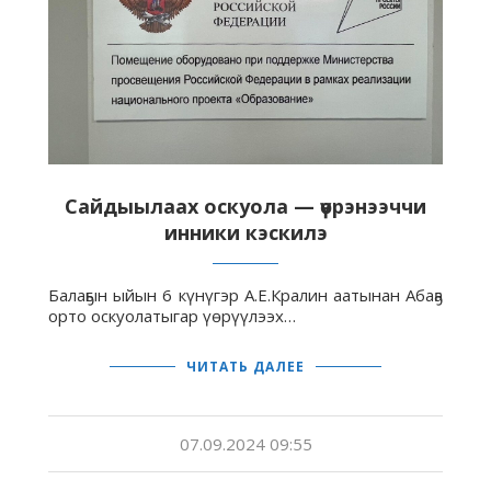
Сайдыылаах оскуола — үөрэнээччи
инники кэскилэ
Балаҕын ыйын 6 күнүгэр А.Е.Кралин аатынан Абаҕа
орто оскуолатыгар үөрүүлээх…
ЧИТАТЬ ДАЛЕЕ
07.09.2024 09:55