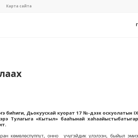
Карта сайта
алаах
ҥэ биһиги, Дьокуускай куорат 17 №-дээх оскуолатын I
лэрэ Тулагыга «Кытыл» бааһынай хаһаайыстыбатыга
ит.
аран көмөлөспүппүт, онно үчүгэйдик үлэлээн, быйыл эми