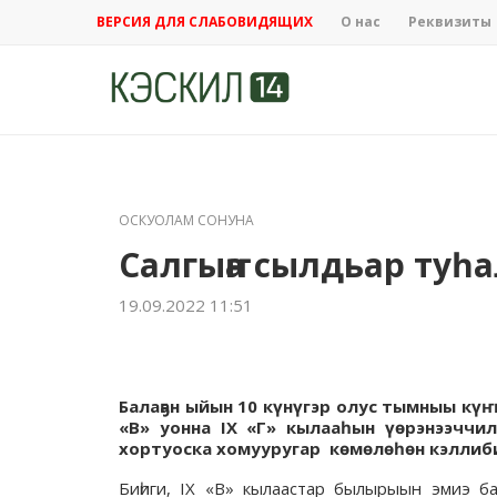
ВЕРСИЯ ДЛЯ СЛАБОВИДЯЩИХ
О нас
Реквизиты
ОСКУОЛАМ СОНУНА
Салгыҥҥа сылдьар туһ
19.09.2022 11:51
Балаҕан ыйын 10 күнүгэр олус тымныы күҥ
«В» уонна IX «Г» кылааһын үөрэнээччи
хортуоска хомууругар көмөлөһөн кэллиб
Биһиги, IX «В» кылаастар былырыын эмиэ б