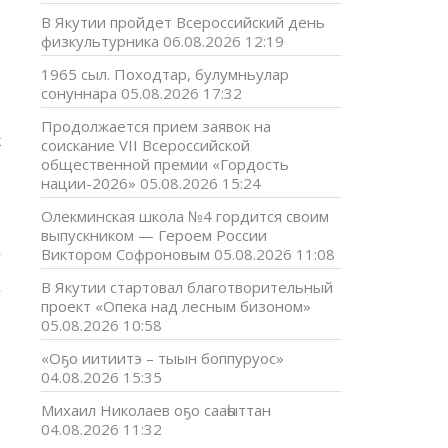
р
В Якутии пройдет Всероссийский день
физкультурника
06.08.2026 12:19
а
1965 сыл. Походтар, булумньулар
а
сонуннара
05.08.2026 17:32
Продолжается прием заявок на
к
соискание VII Всероссийской
общественной премии «Гордость
нации-2026»
05.08.2026 15:24
и
Олекминская школа №4 гордится своим
выпускником — Героем России
,
Виктором Софроновым
05.08.2026 11:08
.
В Якутии стартовал благотворительный
проект «Опека над лесным бизоном»
05.08.2026 10:58
«Оҕо иитиитэ – тыын боппуруос»
04.08.2026 15:35
Михаил Николаев оҕо сааһыттан
04.08.2026 11:32