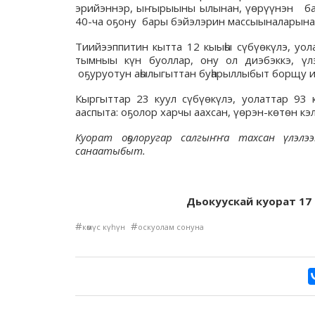
эрийэннэр, ыҥырыыны ылынан, үөрүүнэн бара
40-ча оҕону бары бэйэлэрин массыыналарына
Тиийээппитин кытта 12 кыыһы сүбүөкүлэ, уо
тымныы күн буоллар, ону ол диэбэккэ, үлэ
оҕуруотун аһылыгыттан буһарыллыбыт борщу и
Кыргыттар 23 куул сүбүөкүлэ, уолаттар 93 к
ааспыта: оҕолор харчы аахсан, үөрэн-көтөн кэ
Куорат оҕолоругар салгыҥҥа тахсан үлэлээ
санаатыбыт.
Дьокуускай куорат 17 
#
#
көмүс күһүн
оскуолам сонуна