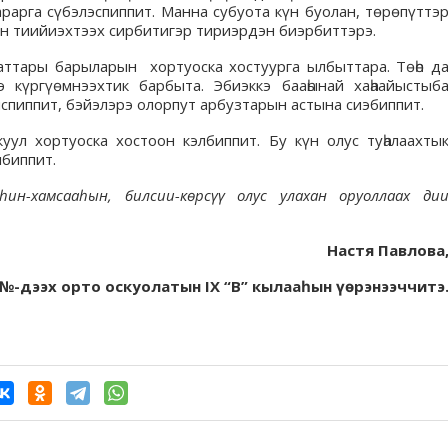
рга сүбэлэспиппит. Манна субуота күн буолан, төрөпүттэ
н тиийиэхтээх сирбитигэр тириэрдэн биэрбиттэрэ.
латтары барыларын хортуоска хостуурга ылбыттара. Төһө д
 күргүөмнээхтик барбыта. Эбиэккэ бааһынай хаһаайыстыб
спиппит, бэйэлэрэ олорпут арбузтарын астына сиэбиппит.
уул хортуоска хостоон кэлбиппит. Бу күн олус туһалаахты
лбиппит.
һин-хамсааһын, билсии-көрсүү олус улахан оруоллаах ди
Настя Павлова
№-дээх орто оскуолатын IX “В” кылааһын үөрэнээччитэ