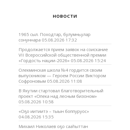
НОВОСТИ
1965 сыл. Походтар, булумньулар
сонуннара
05.08.2026 17:32
Продолжается прием заявок на соискание
VII Всероссийской общественной премии
«Гордость нации-2026»
05.08.2026 15:24
Олекминская школа №4 гордится своим
выпускником — Героем России Виктором
Софроновым
05.08.2026 11:08
В Якутии стартовал благотворительный
проект «Опека над лесным бизоном»
05.08.2026 10:58
«Оҕо иитиитэ – тыын боппуруос»
04.08.2026 15:35
Михаил Николаев оҕо сааһыттан