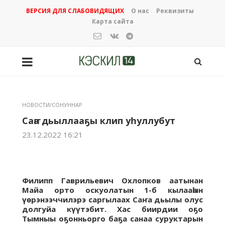
ВЕРСИЯ ДЛЯ СЛАБОВИДЯЩИХ
О нас
Реквизиты
Карта сайта
НОВОСТИ/СОНУННАР
Саҥа дьыллааҕы клип уһуллубут
23.12.2022 16:21
Филипп Гаврильевич Охлопков аатынан
Майа орто оскуолатын 1-б кылааһын
үөрэнээччилэрэ саргылаах Саҥа дьылы олус
долгуйа күүтэбит. Хас биирдии оҕо
Тымныы оҕонньорго баҕа санаа суруктарын