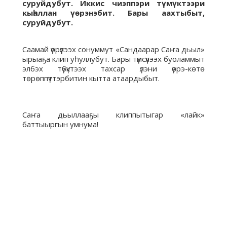
суруйдубут. Иккис чиэппэри түмүктээри
кыһаллан үөрэнэбит. Бары аахтыбыт,
суруйдубут.
Саамай үөрүүлээх сонуммут «Сандаарар Саҥа дьыл»
ырыаҕа клип уһуллубут. Бары түмсүүлээх буоламмыт
элбэх түбүктээх тахсар үлэни үөрэ-көтө
төрөппүттэрбитин кытта атаардыбыт.
Саҥа дьыллааҕы клиппытыгар «лайк»
баттыыргын умнума!