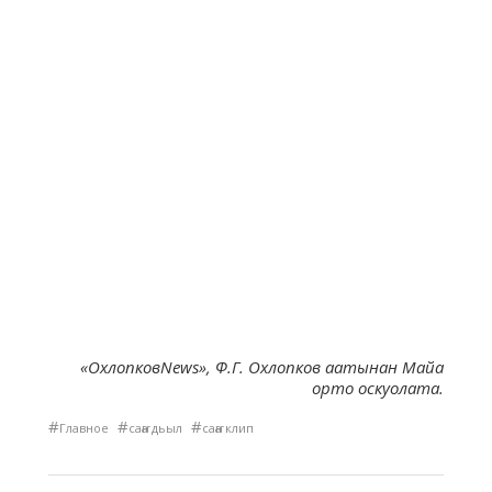
«ОхлопковNews», Ф.Г. Охлопков аатынан Майа
орто оскуолата.
#
#
#
Главное
саҥа дьыл
саҥа клип