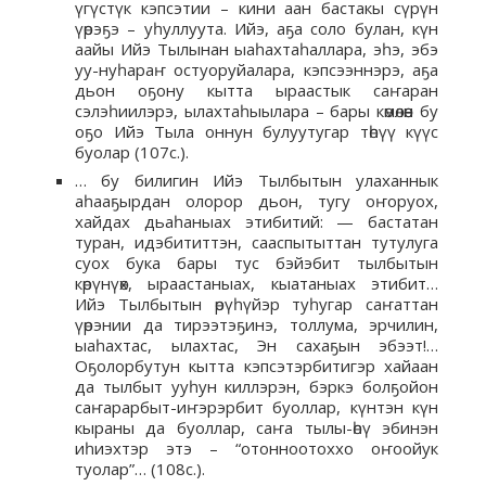
үгүстүк кэпсэтии – кини аан бастакы сүрүн
үөрэҕэ – уһуллуута. Ийэ, аҕа соло булан, күн
аайы Ийэ Тылынан ыаһахтаһаллара, эһэ, эбэ
уу-нуһараҥ остуоруйалара, кэпсээннэрэ, аҕа
дьон оҕону кытта ыраастык саҥаран
сэлэһиилэрэ, ылахтаһыылара – бары көмөлөөн бу
оҕо Ийэ Тыла оннун булуутугар төһүү күүс
буолар (107с.).
… бу билигин Ийэ Тылбытын улаханнык
аһааҕырдан олорор дьон, тугу оҥоруох,
хайдах дьаһаныах этибитий: — бастатан
туран, идэбититтэн, сааспытыттан тутулуга
суох бука бары тус бэйэбит тылбытын
көрүнүөх, ыраастаныах, кыатаныах этибит…
Ийэ Тылбытын өрүһүйэр туһугар саҥаттан
үөрэнии да тирээтэҕинэ, толлума, эрчилин,
ыаһахтас, ылахтас, Эн сахаҕын эбээт!…
Оҕолорбутун кытта кэпсэтэрбитигэр хайаан
да тылбыт ууһун киллэрэн, бэркэ болҕойон
саҥарарбыт-иҥэрэрбит буоллар, күнтэн күн
кыраны да буоллар, саҥа тылы-өһү эбинэн
иһиэхтэр этэ – “отонноотоххо оҥоойук
туолар”… (108с.).