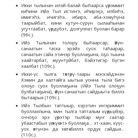
Икки тылынан илэй-балай быһаарса үөрэммит
киһини Ийэ Тыл истиҥэ, иһирэҕэ, илбиһэ,
имигэһэ, ичигэһэ, ибирэ, аба-хомуһуна
таарыйбат, кини кутун-сүрүн сылааһынан
угуттаабат, үөрдүбэт, долгуппат буолан барар
(96с.).
Ийэ Тылынан толору быһаарсар, өйүн-
санаатын таска эрэйэ суох таһаарар,
санаатын сайа этинэр буоллаҕына, оҕо тыына
хаайтарбат, муунтуйбат, бэйэтигэр бүгэн
хаалбат (109с.).
Икки-үс тылга төттөрү-таары мэскэйдэнэн
Кэмин да халтайга ыытыа уонна тыла бигэ
олоҕо суох буоллаҕына (Ийэ Тыла олоҕун
булбатаҕына), өйүн-санаатын сайдыыта биллэ
бытаарыа (109с.).
Ийэ Тылбын таптыыр, кэрэтин иҥэриммит
буоллахпына, мин тылга тапталым күөдьүйэр,
оччоҕо эрэ үөрэтэр тылбар муҥ саатар
убаастабыл үөскүө этэ буоллаҕа… эт-хаан, күүс-
уох өттүнэн да көстө-биллэ ордук сайдыа…
(110с.).