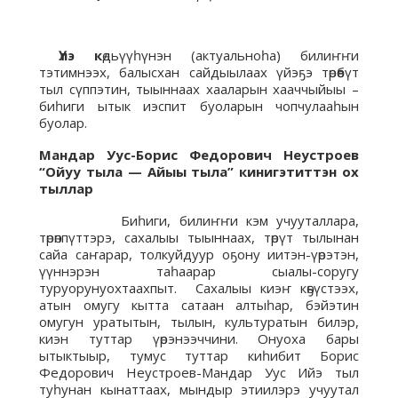
Үлэ к
өдьүүһүнэн (актуальноһа) билиҥҥи
тэтимнээх, балысхан сайдыылаах үйэҕэ төрөөбүт
тыл сүппэтин, тыыннаах хааларын хааччыйыы –
биһиги ытык иэспит буоларын чопчулааһын
буолар.
Мандар Уус-Борис Федорович Неустроев
“Ойуу тыла — Айыы тыла” кинигэтиттэн
ох
тыллар
Биһиги, билиҥҥи кэм учууталлара,
төрөппүттэрэ, сахалыы тыыннаах, төрүт тылынан
сайа саҥарар, толкуйдуур оҕону иитэн-үөрэтэн,
үүннэрэн таһаарар сыалы-соругу
туруорунуохтаахпыт. Сахалыы киэҥ көҕүстээх,
атын омугу кытта сатаан алтыһар, бэйэтин
омугун уратытын, тылын, культуратын билэр,
киэн туттар үөрэнээччини. Онуоха бары
ытыктыыр, тумус туттар киһибит Борис
Федорович Неустроев-Мандар Уус Ийэ тыл
туһунан кынаттаах, мындыр этиилэрэ учуутал