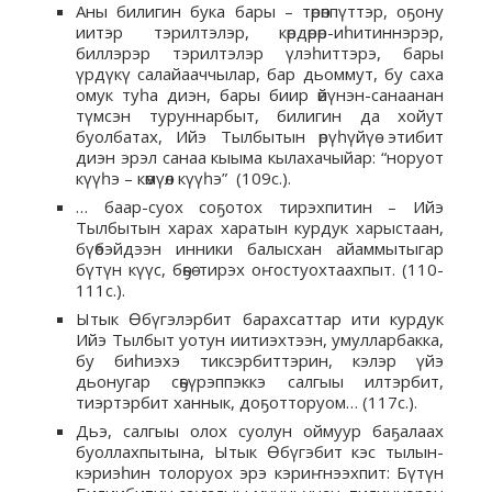
Аны билигин бука бары – төрөппүттэр, оҕону
иитэр тэрилтэлэр, көрдөрөр-иһитиннэрэр,
биллэрэр тэрилтэлэр үлэһиттэрэ, бары
үрдүкү салайааччылар, бар дьоммут, бу саха
омук туһа диэн, бары биир өйүнэн-санаанан
түмсэн туруннарбыт, билигин да хойут
буолбатах, Ийэ Тылбытын өрүһүйүө этибит
диэн эрэл санаа кыыма кылахачыйар: “норуот
күүһэ – көмүөл күүһэ” (109с.).
… баар-суох соҕотох тирэхпитин – Ийэ
Тылбытын харах харатын курдук харыстаан,
бүөбэйдээн инники балысхан айаммытыгар
бүтүн күүс, бөҕө тирэх оҥостуохтаахпыт. (110-
111с.).
Ытык Өбүгэлэрбит барахсаттар ити курдук
Ийэ Тылбыт уотун иитиэхтээн, умулларбакка,
бу биһиэхэ тиксэрбиттэрин, кэлэр үйэ
дьонугар сөҕүрэппэккэ салгыы илтэрбит,
тиэртэрбит ханнык, доҕотторуом… (117с.).
Дьэ, салгыы олох суолун оймуур баҕалаах
буоллахпытына, Ытык Өбүгэбит кэс тылын-
кэриэһин толоруох эрэ кэриҥнээхпит: Бүтүн