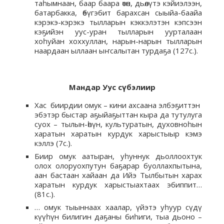
таһымнаан, баар баара өтөн, дьөлүтэ кэйиэлээн,
батарбакка, өбүгэбит барахсан сыыйа-баайа
кэрэкэ-кэрэкэ тылларын кэккэлэтэн кэпсээн
кэҕийэн уус-уран тылларын уурталаан
хоһуйан хоххуллан, нарын-нарын тылларын
наардаан ыллаан ыҥсалытан турдаҕа (127с.).
Мандар Уус сүбэлиир
Хас биирдии омук – кини ахсаана элбэҕиттэн
эбэтэр быстар аҕыйаҕыттан кыра да тутулуга
суох – тылын-өһүн, культуратын, духовноһын
харатын харатын курдук харыстыыр кэмэ
кэллэ (7с.).
Биир омук аатыран, уһуннук дьоллоохтук
олох олоруохпутун баҕарар буоллахпытына,
аан бастаан хайаан да Ийэ Тылбытын харах
харатын курдук харыстыахтаах эбиппит…
(81с.).
… омук тыыннаах хаалар, үйэтэ уһуур сүдү
күүһүн билигин даҕаны биһиги, тыа дьоно –