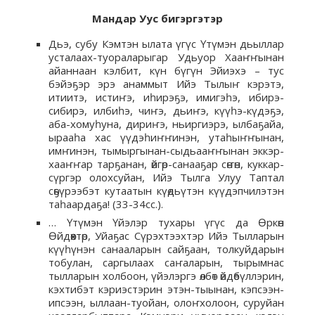
Мандар Уус бигэргэтэр
Дьэ, субу Кэмтэн ылата үгүс Үтүмэн дьыллар
усталаах-туораларыгар Удьуор Хааҥҥынан
айаннаан кэлбит, күн бүгүн Эйиэхэ – тус
бэйэҕэр эрэ анаммыт Ийэ Тылыҥ кэрэтэ,
итиитэ, истиҥэ, иһирэҕэ, имигэһэ, ибирэ-
сибирэ, илбиһэ, чиҥэ, дьиҥэ, күүһэ-күдэҕэ,
аба-хомуһуна, дириҥэ, ньиргиэрэ, ылбаҕайа,
ырааһа хас үүдэһиҥҥинэн, утаһыҥҥынан,
имҥинэн, тымыргынан-сыдьааҥҥынан эккэр-
хааҥҥар тарҕанан, өйгөр-санааҕар сөҥөн, куккар-
сүргэр олохсуйан, Ийэ Тылга Улуу Таптал
сөҕүрээбэт кутаатын күөдьүтэн күүдэпчилэтэн
таһаардаҕа! (33-34сс.).
… Үтүмэн Үйэлэр тухары үгүс да Өркөн
Өйдөөхтөр, Уйаҕас Сүрэхтээхтэр Ийэ Тылларын
күүһүнэн санааларын сайҕаан, толкуйдарын
тобулан, саргылаах саҥаларын, тырымнас
тылларын холбоон, үйэлэргэ өлбөт өйдөбүллэрин,
кэхтибэт кэриэстэрин этэн-тыынан, кэпсээн-
ипсээн, ыллаан-туойан, олоҥхолоон, суруйан