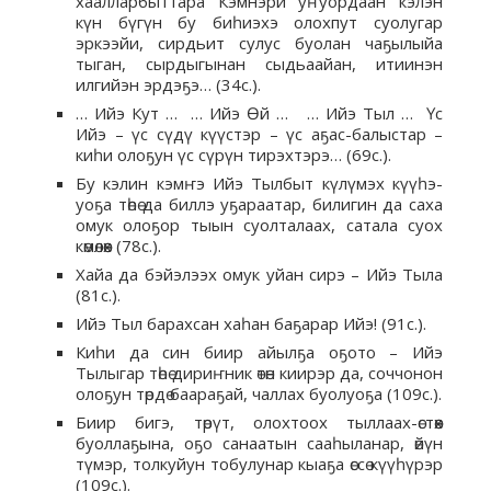
хаалларбыттара Кэмнэри уҥуордаан кэлэн
күн бүгүн бу биһиэхэ олохпут суолугар
эркээйи, сирдьит сулус буолан чаҕылыйа
тыган, сырдыгынан сыдьаайан, итиинэн
илгийэн эрдэҕэ… (34с.).
… Ийэ Кут … … Ийэ Өй … … Ийэ Тыл … Үс
Ийэ – үс сүдү күүстэр – үс аҕас-балыстар –
киһи олоҕун үс сүрүн тирэхтэрэ… (69с.).
Бу кэлин кэмҥэ Ийэ Тылбыт күлүмэх күүһэ-
уоҕа төһө да биллэ уҕараатар, билигин да саха
омук олоҕор тыын суолталаах, сатала суох
көмөлөөх (78с.).
Хайа да бэйэлээх омук уйан сирэ – Ийэ Тыла
(81с.).
Ийэ Тыл барахсан хаһан баҕарар Ийэ! (91с.).
Киһи да син биир айылҕа оҕото – Ийэ
Тылыгар төһө дириҥник өтөн киирэр да, соччонон
олоҕун төрдө баараҕай, чаллах буолуоҕа (109с.).
Биир бигэ, төрүт, олохтоох тыллаах-өстөөх
буоллаҕына, оҕо санаатын сааһыланар, өйүн
түмэр, толкуйун тобулунар кыаҕа өссө күүһүрэр
(109с.).