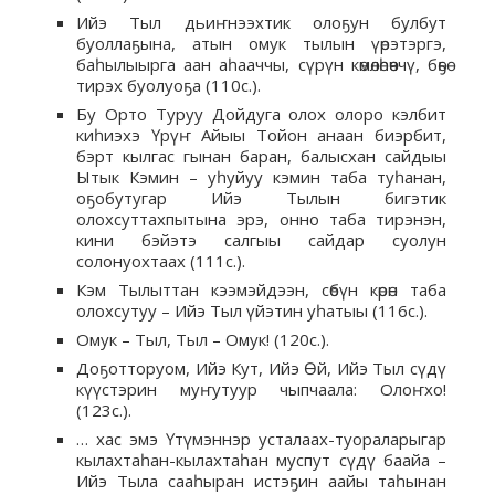
Ийэ Тыл дьиҥнээхтик олоҕун булбут
буоллаҕына, атын омук тылын үөрэтэргэ,
баһылыырга аан аһааччы, сүрүн көмөлөһөөччү, бөҕө
тирэх буолуоҕа (110с.).
Бу Орто Туруу Дойдуга олох олоро кэлбит
киһиэхэ Үрүҥ Айыы Тойон анаан биэрбит,
бэрт кылгас гынан баран, балысхан сайдыы
Ытык Кэмин – уһуйуу кэмин таба туһанан,
оҕобутугар Ийэ Тылын бигэтик
олохсуттахпытына эрэ, онно таба тирэнэн,
кини бэйэтэ салгыы сайдар суолун
солонуохтаах (111с.).
Кэм Тылыттан кээмэйдээн, сөбүн көрөн таба
олохсутуу – Ийэ Тыл үйэтин уһатыы (116с.).
Омук – Тыл, Тыл – Омук! (120с.).
Доҕотторуом, Ийэ Кут, Ийэ Өй, Ийэ Тыл сүдү
күүстэрин муҥутуур чыпчаала: Олоҥхо!
(123с.).
… хас эмэ Үтүмэннэр усталаах-туораларыгар
кылахтаһан-кылахтаһан муспут сүдү баайа –
Ийэ Тыла сааһыран истэҕин аайы таһынан