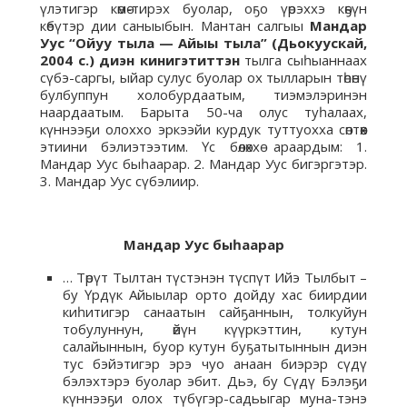
үлэтигэр көмө-тирэх буолар, оҕо үөрэххэ көҕүн
көбүтэр дии саныыбын. Мантан салгыы
Мандар
Уус “Ойуу тыла — Айыы тыла” (Дьокуускай,
2004 с.) диэн кинигэтиттэн
тылга сыһыаннаах
сүбэ-саргы, ыйар сулус буолар ох тылларын төһөнү
булбуппун холобурдаатым, тиэмэлэринэн
наардаатым. Барыта 50-ча олус туһалаах,
күннээҕи олоххо эркээйи курдук туттуохха сөптөөх
этиини бэлиэтээтим. Үс бөлөххө араардым: 1.
Мандар Уус быһаарар. 2. Мандар Уус бигэргэтэр.
3. Мандар Уус сүбэлиир.
Мандар Уус быһаарар
… Төрүт Тылтан түстэнэн түспүт Ийэ Тылбыт –
бу Үрдүк Айыылар орто дойду хас биирдии
киһитигэр санаатын сайҕаннын, толкуйун
тобулуннун, өйүн күүркэттин, кутун
салайыннын, буор кутун буҕатытыннын диэн
тус бэйэтигэр эрэ чуо анаан биэрэр сүдү
бэлэхтэрэ буолар эбит. Дьэ, бу Сүдү Бэлэҕи
күннээҕи олох түбүгэр-садьыгар муна-тэнэ