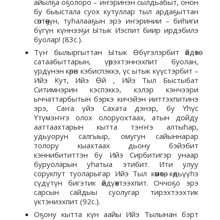
айылҕа оҕолоро – иҥэринэн сылдьабыт, онон
бу быыстала суох кутуллар тыл ардаҕыттан
сөптөөҕүн, туһалааҕын эрэ иҥэринии – биһиги
бүгүн күннээҕи Ытык Иэспит биир ирдэбилэ
буолар! (83с.).
Түҥ былыргыттан Ытык Өбүгэлэрбит өйдөтө
сатаабыттарын, үөрэхтэннэхпит буолан,
үрдүнэн көрөн кэбиспэккэ, үс ытык күүстэрбит –
Ийэ Кут, Ийэ Өй , Ийэ Тыл Быстыбат
Ситимнэрин кэспэккэ, кэлэр кэнчээри
ыччаттарбытын бэркэ кичэйэн ииттэхпитинэ
эрэ, Саҥа үйэ Сахата дэнэр, бу Үһүс
Үтүмэҥҥэ олох олоруохтаах, атын дойду
ааттаахтарын кытта тэҥҥэ алтыһар,
удьуорун салгыыр, омугун сайыннарар
толору кыахтаах дьону бэйэбит
кэннибититтэн бу Ийэ Сирбитигэр унаар
буруоларын уһатыа этибит. Ити улуу
сорукпут туоларыгар Ийэ Тыл көмөтө, көдьүүһэ
сүдүтүн бигэтик өйдүөхтээхпит. Оччоҕо эрэ
сарсын сайдыы суолугар тирэхтээхтик
үктэниэхпит (92с.).
Оҕону кытта күн аайы Ийэ Тылынан бэрт