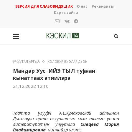
ВЕРСИЯ ДЛЯ СЛАБОВИДЯЩИХ
О нас
Реквизиты
Карта сайта
УЧУУТАЛ АРГЫҺА
ХОЛОБУР БУОЛАР ДЬОН
Мандар Уус ИЙЭ ТЫЛ туһунан
кынаттаах этиилэрэ
21.12.2022 12:10
Таатта улууһун А.Е.Кулаковскай аатынан
Дьохсоҕон орто оскуолатын саха тылын уонна
литературатын учуутала
Сивцева Мария
Владимировна
чинчийэр үлэтэ.