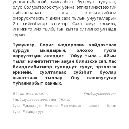
уопсастыбаннай хамсааһын бүттүүн турунан,
олус болҕомтолоохтук уонна эппиэтинэстээхтик
сыһыаннаһан саҥа кэнсиэпсийэни
оҥоруохтаахпыт диэн саха тылын учууталларын
2-с сийиэһигэр эттилэр. Саха омук кэскилэ,
инникитэ ийэ тылбытын кытта ситимнээҕин өйдөөн
туран.
Түмүкпэр, Борис Федорович хайдахтаах
курдук мындырын, олоххо туспа
көрүүлээҕин аҥардас “Ойуу тыла – Айыы
тыла” кинигэтиттэн ааҕан билиэххэ сөп. Хас
биирдиибитигэр суолдьут сулус, эрэллээх
эркээйи, суолталаах сүбэһит буолар
кынаттаах тыллар. Ону олохпутугар
туһаннарбыт ханнык.
#
#издательствокэскил #мыбудущеероссии
#
#мыбудущеероссиикэскил
бэлэм
#
#
#
буол
дьохсоҕон
кэскил
кэскиллээх олоххо бэлэм
#
буол
Мандар уус