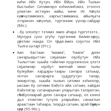
киһи Ийэ Кутун, Ийэ Өйүн, Ийэ Тылын
быстыбат Ситимнэрэ кэһиллибэккэ, этэҥҥэ
улаатан истэҕин аайы, кини Ис Көҥүлэ
күөмчүлэммэккэ, харгыстаммакка, айылҕата
этэринэн көҥүллүк, түргэнник үүнэр-сайдар
(86с.).
…бу олохпут тэтимэ эмиэ аһара түргэтээтэ…
Муҥура суох үгүһү түргэнник билии-көрүү,
үөрэтии наада. Ол төрдө эмиэ соҕотох Ийэ
Тылга сытар! (91с.).
Аан бастаан “маама”, “паапа” диэн
саҥарыаҕыттан саҕалаан оҕобутун Ийэ
Тылыттан сыыйа тэйитии күүрээннээх үлэтэ
саҕаланар: оҕобут маҥнай икки тылы
булкуйан хардары-таары саҥара сатыыр,
онтон саҥарарга судургутун талар,
эккирэтэр, сыыйа тылын ситимэ кэһиллэр,
ыксаан бу ситими бэйэтэ айа сатаан, хайдах
бэйэтигэр сатанарынан уларытан-тэлэритэн,
сөбө буолаарай диэн саҥара сатыыр, ол кэннэ
дьэ этиитин тутула уларыйан, санаатын
араастаан таһаара, тиэрдэ сатаан, эрэй бөҕөтүн
көрөр (95-96с.).