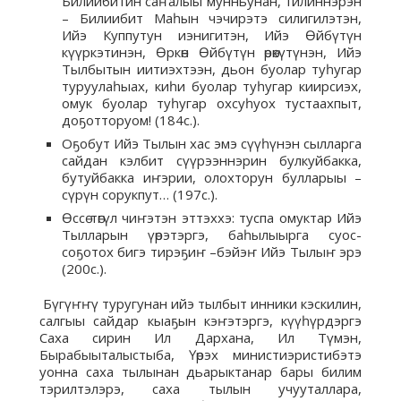
Билиибитин саҥалыы мунньунан, тилиннэрэн
– Билиибит Маһын чэчирэтэ силигилэтэн,
Ийэ Куппутун иэнигитэн, Ийэ Өйбүтүн
күүркэтинэн, Өркөн Өйбүтүн өрөкүтүнэн, Ийэ
Тылбытын иитиэхтээн, дьон буолар туһугар
туруулаһыах, киһи буолар туһугар киирсиэх,
омук буолар туһугар охсуһуох тустаахпыт,
доҕотторуом! (184с.).
Оҕобут Ийэ Тылын хас эмэ сүүһүнэн сылларга
сайдан кэлбит сүүрээннэрин булкуйбакка,
бутуйбакка иҥэрии, олохторун булларыы –
сүрүн сорукпут… (197с.).
Өссө төгүл чиҥэтэн эттэххэ: туспа омуктар Ийэ
Тылларын үөрэтэргэ, баһылыырга суос-
соҕотох бигэ тирэҕиҥ –бэйэҥ Ийэ Тылыҥ эрэ
(200с.).
Бүгүҥҥү туругунан ийэ тылбыт инники кэскилин,
салгыы сайдар кыаҕын кэҥэтэргэ, күүһүрдэргэ
Саха сирин Ил Дархана, Ил Түмэн,
Бырабыыталыстыба, Үөрэх министиэристибэтэ
уонна саха тылынан дьарыктанар бары билим
тэрилтэлэрэ, саха тылын учууталлара,