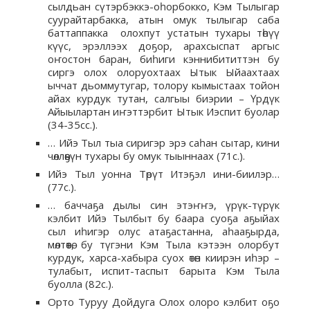
сылдьан сүтэрбэккэ-оһорбокко, Кэм Тылыгар
суурайтарбакка, атын омук тылыгар саба
баттаппакка олохпут устатын тухары төһүү
күүс, эрэллээх доҕор, арахсыспат аргыс
оҥостон баран, биһиги кэннибититтэн бу
сиргэ олох олоруохтаах Ытык Ыйаахтаах
ыччат дьоммутугар, толору кымыстаах тойон
айах курдук тутан, салгыы биэрии – Үрдүк
Айыылартан иҥэттэрбит Ытык Иэспит буолар
(34-35сс.).
… Ийэ Тыл тыа сиригэр эрэ саһан сытар, кини
чөллөөҕүн тухары бу омук тыыннаах (71с.).
Ийэ Тыл уонна Төрүт Итэҕэл ини-биилэр…
(77с.).
… баччаҕа дылы син этэҥҥэ, үрүк-түрүк
кэлбит Ийэ Тылбыт бу баара суоҕа аҕыйах
сыл иһигэр олус атаҕастанна, аһааҕырда,
мөлтөөтө, бу түгэни Кэм Тыла кэтээн олорбут
курдук, харса-хабыра суох өтөн киирэн иһэр –
тулабыт, испит-таспыт барыта Кэм Тыла
буолла (82с.).
Орто Туруу Дойдуга Олох олоро кэлбит оҕо