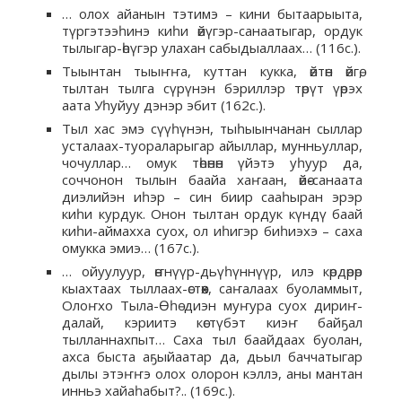
… олох айанын тэтимэ – кини бытаарыыта,
түргэтээһинэ киһи өйүгэр-санаатыгар, ордук
тылыгар-өһүгэр улахан сабыдыаллаах… (116с.).
Тыынтан тыыҥҥа, куттан кукка, өйтөн өйгө,
тылтан тылга сүрүнэн бэриллэр төрүт үөрэх
аата Уһуйуу дэнэр эбит (162с.).
Тыл хас эмэ сүүһүнэн, тыһыынчанан сыллар
усталаах-туораларыгар айыллар, мунньуллар,
чочуллар… омук төһөнөн үйэтэ уһуур да,
соччонон тылын баайа хаҥаан, өйө-санаата
диэлийэн иһэр – син биир сааһыран эрэр
киһи курдук. Онон тылтан ордук күндү баай
киһи-аймахха суох, ол иһигэр биһиэхэ – саха
омукка эмиэ… (167с.).
… ойуулуур, өҥнүүр-дьүһүннүүр, илэ көрдөрөр
кыахтаах тыллаах-өстөөх, саҥалаах буоламмыт,
Олоҥхо Тыла-Өһө диэн муҥура суох дириҥ-
далай, кэриитэ көстүбэт киэҥ байҕал
тылланнахпыт… Саха тыл баайдаах буолан,
ахса быста аҕыйаатар да, дьыл баччатыгар
дылы этэҥҥэ олох олорон кэллэ, аны мантан
инньэ хайаһабыт?.. (169с.).