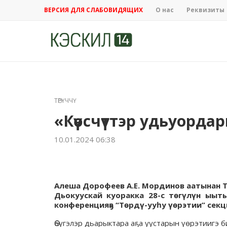
ВЕРСИЯ ДЛЯ СЛАБОВИДЯЩИХ
О нас
Реквизиты
ТӨРҮЧЧҮ
«Күөсчүттэр удьуорда
10.01.2024 06:38
Алеша Дорофеев А.Е. Мординов аатынан Та
Дьокуускай куоракка 28-с төгүлүн ыыт
конференцияҕа “Төрдү-ууһу үөрэтии” секц
Өбүгэлэр дьарыктара аҕа уустарын үөрэтиигэ 