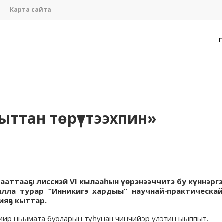
Карта сайта
рыттан төрүттээхпин»
аттааҕы лиссиэй VI кылааһын үөрэнээччитэ бу күннэрг
ылла турар “Инникигэ хардыы“ научнай-практическа
ияҕа кыттар.
биир ньымата буоларын туһунан чинчийэр үлэтин ыыппыт.