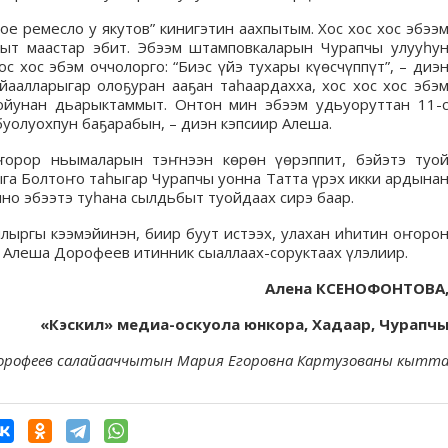
е ремесло у якутов” кинигэтин аахпытым. Хос хос хос эбээ
ыт маастар эбит. Эбээм штамповкаларын Чурапчы улууһу
с хос эбэм оччолорго: “Биэс үйэ тухары күөсчүппүт”, – диэ
йаалларыгар олоҕуран ааҕан таһаардахха, хос хос хос эбэ
уойунан дьарыктаммыт. Онтон мин эбээм удьуоруттан 11-
буолуохпун баҕарабын, – диэн кэпсиир Алеша.
ҥорор ньымаларын тэҥнээн көрөн үөрэппит, бэйэтэ туо
ыга Болтоҥо таһыгар Чурапчы уонна Татта үрэх икки ардына
нно эбээтэ туһана сылдьбыт туойдаах сирэ баар.
ылыргы кээмэйинэн, биир буут истээх, улахан иһитин оҥоро
 Алеша Дорофеев итинник сыаллаах-соруктаах үлэлиир.
Алена КСЕНОФОНТОВА
«Кэскил» медиа-оскуола юнкора, Хадаар, Чурапч
Дорофеев салайааччытын Мария Егоровна Картузованы кытт