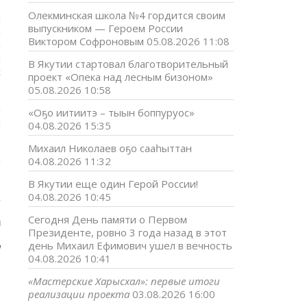
Олекминская школа №4 гордится своим
м
выпускником — Героем России
н
Виктором Софроновым
05.08.2026 11:08
н
м
В Якутии стартовал благотворительный
с
проект «Опека над лесным бизоном»
05.08.2026 10:58
й
«Оҕо иитиитэ – тыын боппуруос»
н
04.08.2026 15:35
Михаил Николаев оҕо сааһыттан
н
04.08.2026 11:32
В Якутии еще один Герой России!
04.08.2026 10:45
,
Сегодня День памяти о Первом
ы
Президенте, ровно 3 года назад в этот
день Михаил Ефимович ушел в вечность
а
04.08.2026 10:41
«Мастерские Харысхал»: первые итоги
реализации проекта
03.08.2026 16:00