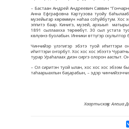
– Бастаан Андрей Андреевич Саввин “Гончарно
Анна Ефграфовна Картузова туойу баһылааб
музейыгар көрөммүн наһаа соһуйбутум. Хос хо
эппитэ баар. Кинигэ, музей, архыып матыры
1891 сыллаахха төрөөбүт. 30 сыл устата т
көлүөнэ буолабын. Инники өттүгэр скульптор 
Чинчийэр үлэтигэр эбэтэ туой иһиттэри о
иһиттэри оҥорбут. Хос хос хос эбээтэ Чурапч
турар Ураһалаах диэн сиргэ олорон ааспыт. О
– Ол сиритэн туой ылан, хос хос хос эбээм б
таһаарыахпын баҕарабын, – эдэр чинчийээччи
Хаартыскаҕа: Алеша 