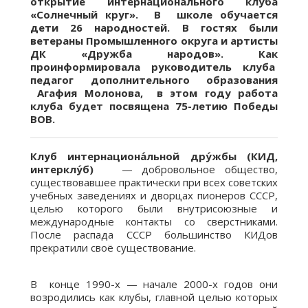
открытие интернационального клуба
«Солнечный круг». В школе обучается
дети 26 народностей. В гостях были
ветераны Промышленного округа и артисты
ДК «Дружба народов». Как
проинформировала руководитель клуба
педагог дополнительного образования
Агафия Молонова, в этом году работа
клуба будет посвящена 75-летию Победы
ВОВ.
Клуб интернациона́льной дру́жбы (КИД,
интерклу́б)
— добровольное общество,
существовавшее практически при всех советских
учебных заведениях и дворцах пионеров СССР,
целью которого были внутрисоюзные и
международные контакты со сверстниками.
После распада СССР большинство КИДов
прекратили своё существование.
В конце 1990-х — начале 2000-х годов они
возродились как клубы, главной целью которых