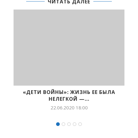
ЧИТАТЬ ДАЛЕЕ
ЖИЗНЬ ЕЕ БЫЛА
СЭҺЭН АРДЬАКЫАП – САХА
 —...
БИЛЛИИЛЭЭХ ОБЩЕСТВЕ
 18:00
22.04.2020 09:10