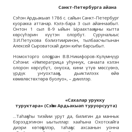
Санкт-Петербурга айана
Сэһэн Ардьакыап 1786 с. сайын Санкт-Петербург
куоракка аттанар. Кэлэ-бара 3 сыл айаннаабыт.
Онтон 1 сыл 8-9 ыйын Ыраахтааҕыны кытта
көрсүһэрин күүтэн олорбут. Суруналыыс
З.И.Петухова бэлиэтииринэн, тылбаасчытынан
Алексей Сыроватскай диэн киһи барсыбыт.
Номохторго олоҕуран В.В.Никифоров-Күлүмнүүр
Сэһэни: «Императрица уһуннук, санаата кэлэн
олорон көрсүбүт, онуоха, кини үтүө мөссүөнэ,
үрдүк уҥуохтааҕа, дьиктилээх өйө
көмөлөстөхтөрө буолуо», – дииллэр.
«Сахалар урукку
туруктара»
(Сэһэн Ардьакыап туруорсуута)
…Таһаҕаһы тиэйии урут да, билигин да маннык
бэрээдэгинэн ыытыллар: хааһына Охотскайга
диэри көтөҕүллэр, таһаҕас ахсаанын уонна