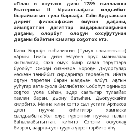
«План о якутах» диэн 1789 сыллаахха
Екатерина II Ыраахтааҕыга илдьибит
бырайыагын тула барыаҕа. Сэһэн Ардьакыап
дириҥ философскай өйүнэн даҕаны,
айылҕаттан дэгиттэр айдарыылааҕынан
даҕаны, олорбут олоҕун охсуһуутунан
даҕаны бэйэтин кэмигэр соҕотох этэ.
Кини Бороҕон нэһилиэгин (Тумул сэлиэнньэтэ)
«Арыы Тиит» диэн Өлүөнэ өрүс маанылаах
кытылыгар, саха омук биир салаа төрүттэрэ
буолбут Омоҕой сиэннэрэ Бороҕон Дьуортулар
үөскээн-тэнийбит сирдэригэр төрөөбүтэ. Ийэтэ
оҕотун төрөтөн баран ыалдьан өлбүт. Аҕатын
ууһугар аата-суола биллибэтэх Собоһут оҕонньор
соҕотох уола Сэһэн, эдэр сааһыгар тулаайах
хаалан баран, дьону батыһан, Дьокуускайга
киирбитэ. Манна кини сэттэ сыл устата Аржаков
диэн нуучча киһитигэр хамнаска
сылдьыбыта.Уол олус түргэнник нуучча тылын
баһылаабытыттан, киһитэ Сэһэни оскуолаҕа
биэрэн, ааҕарга-суоттуурга үөрэттэрбитэ үһү.