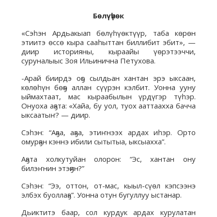
Бөлүһүөк
«Сэһэн Ардьакыап бөлүһүөктүүр, таба көрөн
этиитэ өссө кыра сааһыттан биллибит эбит», —
диир историяны, кыраайы үөрэтээччи,
суруналыыс Зоя Ильинична Петухова.
-Арай биирдэ оҕо сылдьан хантан эрэ ыксаан,
көлөһүн бөҕө аллан сүүрэн кэлбит. Уонна ууну
ыймахтаат, мас кыраабылын үрдүгэр түһэр.
Онуоха аҕата: «Хайа, бу уол, туох ааттаахха бачча
ыксаатыҥ? — диир.
Сэһэн: “Аҕаа, аҕаа, этиҥнээх ардах иһэр. Орто
омурҕан кэннэ ибили сытытыа, ыксыахха”.
Аҕата холкутуйан олорон: “Эс, хантан ону
билэҥнин этэҕин?”
Сэһэн: “Ээ, оттон, от-мас, кыыл-сүөл кэпсээнэ
элбэх буоллаҕа”. Уонна отун бугуллуу ыстанар.
Дьиктитэ баар, сол курдук ардах курулатан