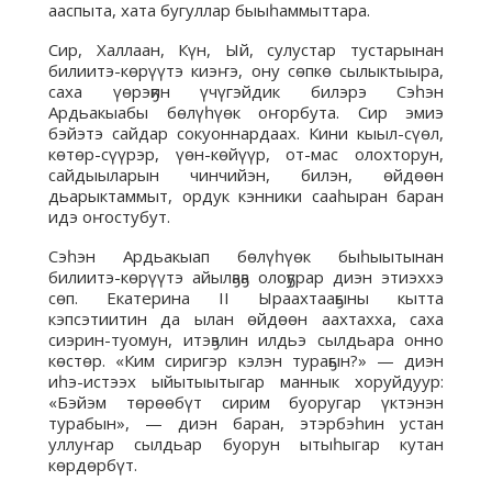
ааспыта, хата бугуллар быыһаммыттара.
Сир, Халлаан, Күн, Ый, сулустар тустарынан
билиитэ-көрүүтэ киэҥэ, ону сөпкө сылыктыыра,
саха үөрэҕин үчүгэйдик билэрэ Сэһэн
Ардьакыабы бөлүһүөк оҥорбута. Сир эмиэ
бэйэтэ сайдар сокуоннардаах. Кини кыыл-сүөл,
көтөр-сүүрэр, үөн-көйүүр, от-мас олохторун,
сайдыыларын чинчийэн, билэн, өйдөөн
дьарыктаммыт, ордук кэнники сааһыран баран
идэ оҥостубут.
Сэһэн Ардьакыап бөлүһүөк быһыытынан
билиитэ-көрүүтэ айылҕаҕа олоҕурар диэн этиэххэ
сөп. Екатерина II Ыраахтааҕыны кытта
кэпсэтиитин да ылан өйдөөн аахтахха, саха
сиэрин-туомун, итэҕэлин илдьэ сылдьара онно
көстөр. «Ким сиригэр кэлэн тураҕын?» — диэн
иһэ-истээх ыйытыытыгар маннык хоруйдуур:
«Бэйэм төрөөбүт сирим буоругар үктэнэн
турабын», — диэн баран, этэрбэһин устан
уллуҥар сылдьар буорун ытыһыгар кутан
көрдөрбүт.