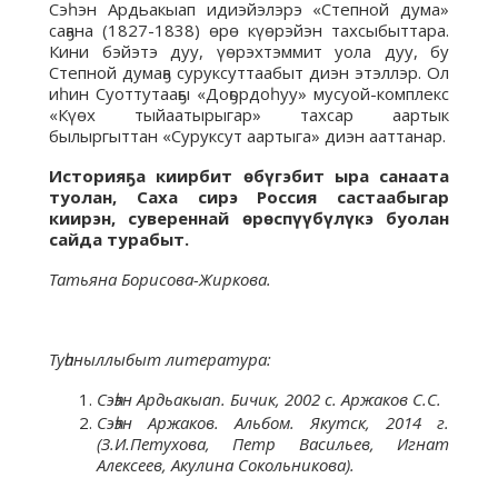
Сэһэн Ардьакыап идиэйэлэрэ «Степной дума»
саҕана (1827-1838) өрө күөрэйэн тахсыбыттара.
Кини бэйэтэ дуу, үөрэхтэммит уола дуу, бу
Степной думаҕа суруксуттаабыт диэн этэллэр. Ол
иһин Суоттутааҕы «Доҕордоһуу» мусуой-комплекс
«Күөх тыйаатырыгар» тахсар аартык
былыргыттан «Суруксут аартыга» диэн ааттанар.
Историяҕа киирбит өбүгэбит ыра санаата
туолан, Саха сирэ Россия састаабыгар
киирэн, сувереннай өрөспүүбүлүкэ буолан
сайда турабыт.
Татьяна Борисова-Жиркова.
Туһаныллыбыт литература:
Сэһэн Ардьакыап. Бичик, 2002 с. Аржаков С.С.
Сэһэн Аржаков. Альбом. Якутск, 2014 г.
(З.И.Петухова, Петр Васильев, Игнат
Алексеев, Акулина Сокольникова).