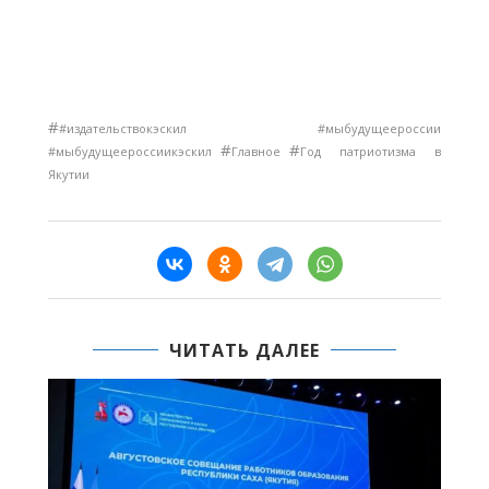
#
#издательствокэскил #мыбудущеероссии
#
#
#мыбудущеероссиикэскил
Главное
Год патриотизма в
Якутии
ЧИТАТЬ ДАЛЕЕ