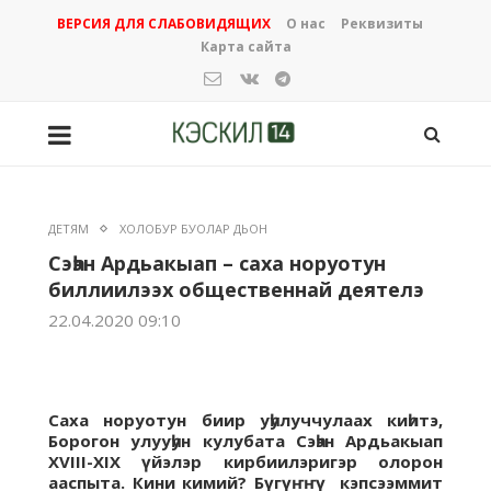
ВЕРСИЯ ДЛЯ СЛАБОВИДЯЩИХ
О нас
Реквизиты
Карта сайта
ДЕТЯМ
ХОЛОБУР БУОЛАР ДЬОН
Сэһэн Ардьакыап – саха норуотун
биллиилээх общественнай деятелэ
22.04.2020 09:10
Саха норуотун биир уһулуччулаах киһитэ,
Борогон улууһун кулубата Сэһэн Ардьакыап
XVIII-XIX үйэлэр кирбиилэригэр олорон
ааспыта. Кини кимий? Бүгүҥҥү кэпсээммит