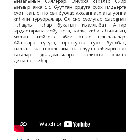
ыйааһынын биллэрэр. Онуоха сахалар биир
ыҥыыр акка 5,5 бууттан ордуга суох илдьэргэ
суоттаан, онно сөп буолар ахсааннаах аты уонна
киһини туруораллар. Ол сир суолугар сыарҕанан
таһаҕаһы таһар букатын кыаллыбат. Аттар
ырдахтарына сойутарга, көлө, киһи аһылыгын,
малын тиэйэргэ эбии аттар ылыллаллар.
Айаннара сүтүгэ, ороскуота суох буолбат,
сылтан-сыл ат көлө айаҥҥа өлүүтэ элбиириттэн
сахалар дьадайыылара кэлиҥҥи кэмҥэ
дириҥээн иһэр.