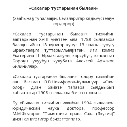
«Сахалар тустарынан былаан»
(хааһынаҕа туһалааҕын, бэйэлэригэр көдьүүстээҕин
көрдөрөр)
«Сахалар тустарынан былаан» тиэкиһин
ааптарынан XVIII үйэттэн ыла, 1789 сыллаахха
балаҕан ыйын 18 күнүгэр күнүс 13 чааска суругу
Ыраахтааҕыга туттарыллыаҕыттан, ити кэмҥэ
Екатерина II Ыраахтааҕыны көрсүбүт, кэпсэппит
Бороҕон улууһун кулубата Алексей Аржаков
билиниллэр.
«Сахалар тустарынан былаан» толору тиэкиһин
аан бастаан В.В.Никифоров-Күлүмнүүр «Саха
олоҕо» диэн бэйэтэ таһаара сылдьыбыт
хаһыатыгар 1908 сыллаахха бэчээттэппитэ.
Бу «Былаан» тиэкиһин иккиһин 1994 сыллаахха
юридическай наука доктора, профессор
М.М.Федоров “Памятники права Саха (Якутия)”
диэн кинигэтигэр бэчээттэппитэ.