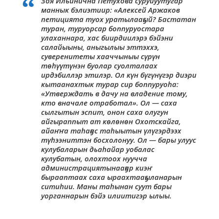
Зоя Ильинична Петухова суруйуутугар
маннык бэлиэтиир: «Алексей Аржаков
петицията туох уратылааҕый? Бастатан
туран, туруорсар боппуруостара
улаханнара, хас биирдиилэрэ бэйэни
салайыыны, аныгылыы эттэххэ,
суверенитеты хааччыныы сүрүн
төһүүтүнэн буолар суолталаах
ирдэбиллэр этилэр. Ол күн бүгүнүгэр диэри
кытаанахтык турар сир боппуруоһа:
«Утверждать в дачу на владение тому,
кто вначале отработал». Ол — саха
сылгытын эспит, онон саха олугун
айгыраппыт ат көлөнөн Охотскайга,
айаҥҥа таһаҕас таһыытын үлүгэрдээх
түһээниттэн босхолонуу. Ол — бары улуус
кулубаларын дьаһайар уобалас
кулубатын, олохтоох нуучча
администрациятынааҕар киэҥ
бырааптаах саха ыраахтааҕыланарын
ситиһии. Маны таһынан суут бары
уорганнарын бэйэ илиитигэр ылыы.