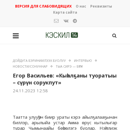
ВЕРСИЯ ДЛЯ СЛАБОВИДЯЩИХ
О нас
Реквизиты
Карта сайта
ДОЙДУГА БЭРИНИИЛЭЭХ БУОЛУУ
ИНТЕРВЬЮ
НОВОСТИ/СОНУННАР
ТЫА СИРЭ — БҮГҮН
Егор Васильев: «Кыһалҕаны туоратыы
– сүрүн сорукпут»
24.11.2023 12:58
Таатта улууһун биир ураты кэрэ айылҕалааҕынан
биллэр, арылыйа устар Амма өрүс кытылыгар
турар Чымынаайы бөһүөлэгэ буолар. Нэһилиэк