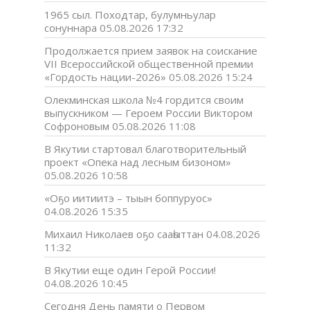
1965 сыл. Походтар, булумньулар
сонуннара
05.08.2026 17:32
Продолжается прием заявок на соискание
VII Всероссийской общественной премии
«Гордость нации-2026»
05.08.2026 15:24
Олекминская школа №4 гордится своим
выпускником — Героем России Виктором
Софроновым
05.08.2026 11:08
В Якутии стартовал благотворительный
проект «Опека над лесным бизоном»
05.08.2026 10:58
«Оҕо иитиитэ – тыын боппуруос»
04.08.2026 15:35
Михаил Николаев оҕо сааһыттан
04.08.2026
11:32
В Якутии еще один Герой России!
04.08.2026 10:45
Сегодня День памяти о Первом