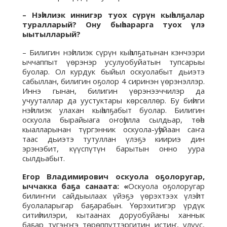
– Нэһилиэк иннигэр туох сүрүн кыһалҕалар
туралларый? Ону быһаарарга туох үлэ
ыытылларый?
– Билигин нэһилиэк сүрүн кыһалҕатынан кэнчээри
ыччаппыт үөрэнэр усулуобуйатын тупсарыы
буолар. Ол курдук быйыл оскуолабыт дьиэтэ
сабыллан, билигин оҕолор 4 сиринэн үөрэнэллэр.
Иннэ гынан, билигин үөрэнээччилэр да
учууталлар да уустуктары көрсөллөр. Бу биһиги
нэһилиэк улахан кыһалҕабыт буолар. Билигин
оскуола бырайыага оҥоһулла сылдьар, төһө
кыалларынан түргэнник оскуола-уһуйаан саҥа
таас дьиэтэ тутуллан үлэҕэ киириэ дин
эрэнэбит, күүспүтүн барытын онно уура
сылдьабыт.
Егор Владимирович оскуола оҕолоругар,
ыччакка баҕа санаата: «
Оскуола оҕолоругар
билиҥҥи сайдыылаах үйэҕэ үөрэхтээх үлэһит
буолаларыгар баҕарабын. Үөрэхитигэр үрдүк
ситиһиилэри, кытаанах доруобуйаны ханнык
баҕар түгэҥҥэ төрөппүттэргитин истиҥ, улуус,