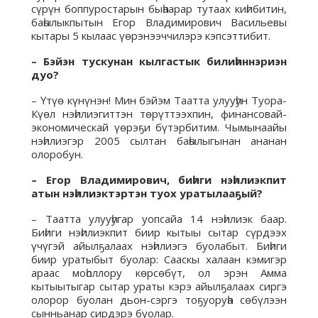
сүрүн боппуростарын быһаарар тутаах киһибитин,
баһылыкпытын Егор Владимирович Васильевы
кытары 5 кылаас үөрэнээччилэрэ кэпсэттибит.
– Бэйэн тускунан кылгастык билиһиннэриэн
дуо?
– Үтүө күнүнэн! Мин бэйэм Таатта улууһун Туора-
Күөл нэһилиэгиттэн төрүттээхпин, финансовай-
экономическай үөрэҕи бүтэрбитим. Чымынаайы
нэһилиэгэр 2005 сылтан баһылыгынан ананан
олоробун.
– Егор Владимирович, биһиги нэһилиэкпит
атын нэһилиэктэртэн туох уратылааҕый?
– Таатта улууһугар уопсайа 14 нэһилиэк баар.
Биһиги нэһилиэкпит биир кытыы сытар сүрдээх
үчүгэй айылҕалаах нэһилиэгэ буолабыт. Биһиги
биир уратыбыт буолар: Сааскы халаан кэмигэр
араас моһоллору көрсөбүт, ол эрэн Амма
кытыытыгар сытар ураты кэрэ айылҕалаах сиргэ
олорор буолан дьон-сэргэ тоҕуоруһа сөбүлээн
сынньанар сирдэрэ буолар.