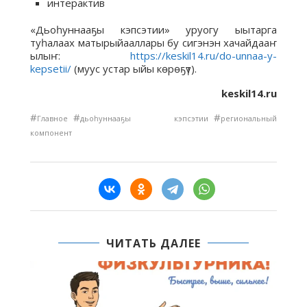
интерактив
«Дьоһуннааҕы кэпсэтии» уруогу ыытарга
туһалаах матырыйааллары бу сигэнэн хачайдааҥ
ылыҥ:
https://keskil14.ru/do-unnaa-y-
kepsetii/
(муус устар ыйы көрөҕүт).
keskil14.ru
#
#
#
Главное
дьоһуннааҕы кэпсэтии
региональный
компонент
ЧИТАТЬ ДАЛЕЕ
В