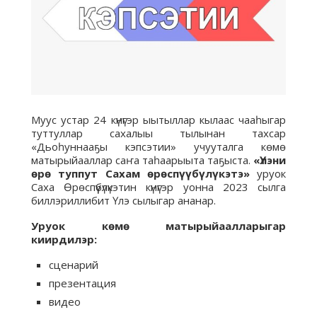
Муус устар 24 күнүгэр ыытыллар кылаас чааһыгар
туттуллар сахалыы тылынан тахсар
«Дьоһуннааҕы кэпсэтии» учууталга көмө
матырыйааллар саҥа таһаарыыта таҕыста.
«Үлэни
өрө туппут Сахам өрөспүүбүлүкэтэ»
уруок
Саха Өрөспүүбүлүкэтин күнүгэр уонна 2023 сылга
биллэриллибит Үлэ сылыгар ананар.
Уруок көмө матырыйаалларыгар
киирдилэр:
сценарий
презентация
видео