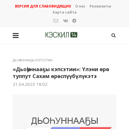
ВЕРСИЯ ДЛЯ СЛАБОВИДЯЩИХ
О нас
Реквизиты
Карта сайта
ДЬОҺУННААҔЫ КЭПСЭТИИ
«Дьоһуннааҕы кэпсэтии»: Үлэни өрө
туппут Сахам өрөспүүбүлүкэтэ
21.04.2023 18:02