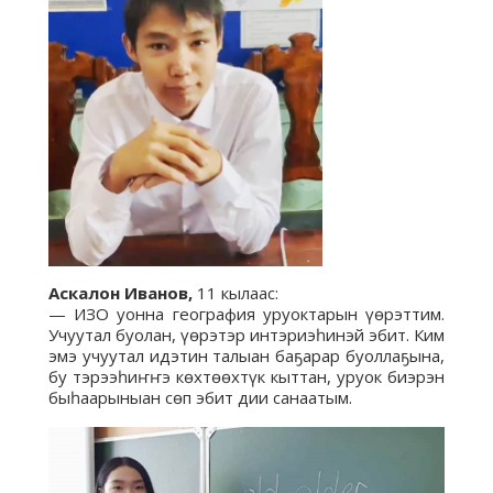
Аскалон Иванов,
11 кылаас:
— ИЗО уонна география уруоктарын үөрэттим.
Учуутал буолан, үөрэтэр интэриэһинэй эбит. Ким
эмэ учуутал идэтин талыан баҕарар буоллаҕына,
бу тэрээһиҥҥэ көхтөөхтүк кыттан, уруок биэрэн
быһаарыныан сөп эбит дии санаатым.