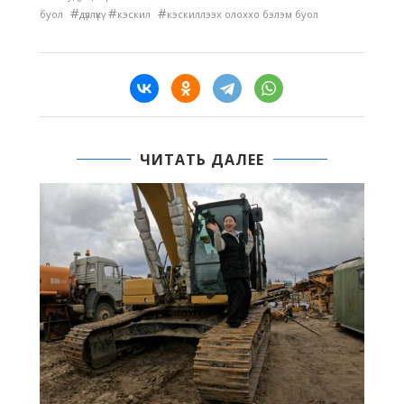
#
#
#
буол
дүллүкү
кэскил
кэскиллээх олоххо бэлэм буол
ЧИТАТЬ ДАЛЕЕ