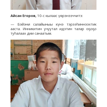
Айсан Егоров,
10-с кылаас үөрэнээччитэ:
— Бэйэни салайыныы күнэ тэрээһиннээхтик
ааста. Инникитин учуутал идэтин талар оҕоҕо
туһалаах дии санаатым.