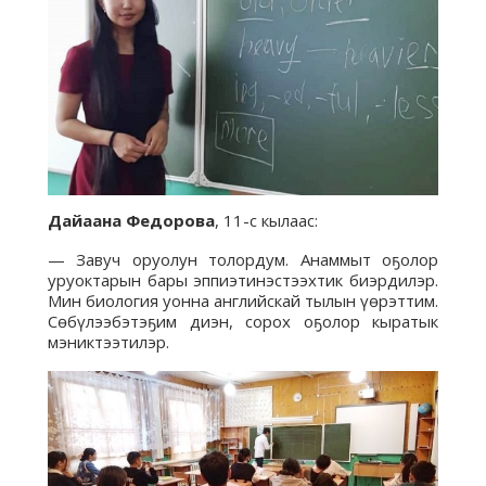
Дайаана Федорова
, 11-с кылаас:
— Завуч оруолун толордум. Анаммыт оҕолор
уруоктарын бары эппиэтинэстээхтик биэрдилэр.
Мин биология уонна английскай тылын үөрэттим.
Сөбүлээбэтэҕим диэн, сорох оҕолор кыратык
мэниктээтилэр.