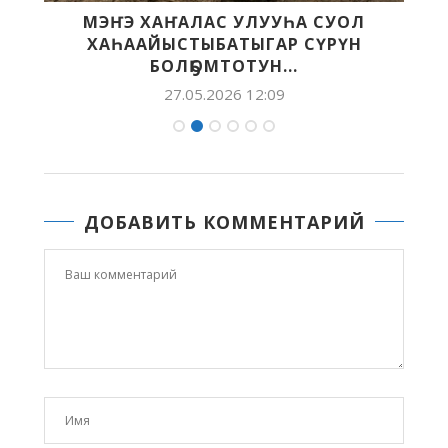
МЭҤЭ ХАҤАЛАС УЛУУҺА СУОЛ
ХАҺААЙЫСТЫБАТЫГАР СҮРҮН
БОЛҔОМТОТУН...
27.05.2026 12:09
ДОБАВИТЬ КОММЕНТАРИЙ