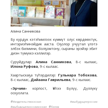
Алина Санникова
Бу курдук кэтэһиилээх күммүт олус көрдөөхтүк,
интэриэһинэйдик ааста. Оҕолор учуутал үлэтэ
элбэх билиини, болҕомтону, сыраны эрэйэр эбит
диэн түмүккэ кэллилэр.
Суруйдулар:
Алина Санникова
, 8-с кылаас,
Илона Руфова
, 9-с кылаас.
Хаартыскаҕа түһэрдилэр:
Гульнара Тобохова
,
8-с кылаас,
Дайаана Гаврильева
, 9-с кылаас.
«
Эрчим
» корпост, Үөһээ Бүлүү, Дүллүкү
оскуолата.
#
#издательствокэскил #мыбудущеероссии
#
#мыбудущеероссиикэскил
бэлэм