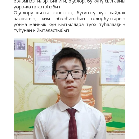
бэлэмнээтилэр. Биһиги, оҕолор, бу күнү сыл аайы
үөрэ-көтө кэтэһэбит.
Оҕолору кытта кэпсэтэн, бүгүҥҥү күн хайдах
ааспытын, ким эбээһинэһин толорбуттарын
уонна маннык күн ыытыллара туох туһалааҕын
туһунан ыйыталастыбыт.