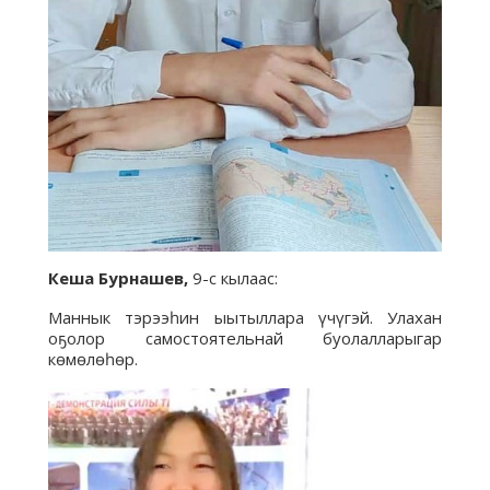
Кеша Бурнашев,
9-с кылаас:
Маннык тэрээһин ыытыллара үчүгэй. Улахан
оҕолор самостоятельнай буолалларыгар
көмөлөһөр.