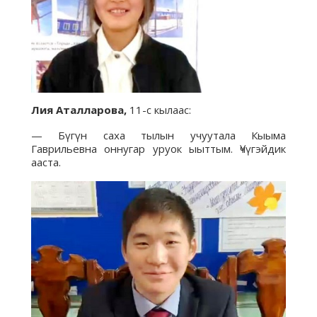
Лия Аталларова,
11-с кылаас:
— Бүгүн саха тылын учуутала Кыыма
Гаврильевна оннугар уруок ыыттым. Үчүгэйдик
ааста.