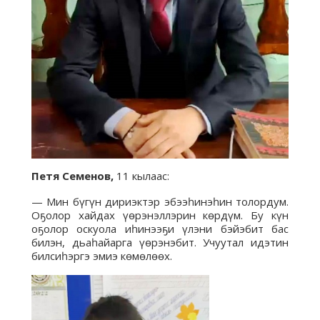
Петя Семенов,
11 кылаас:
— Мин бүгүн дириэктэр эбээһинэһин толордум.
Оҕолор хайдах үөрэнэллэрин көрдүм. Бу күн
оҕолор оскуола иһинээҕи үлэни бэйэбит бас
билэн, дьаһайарга үөрэнэбит. Учуутал идэтин
билсиһэргэ эмиэ көмөлөөх.