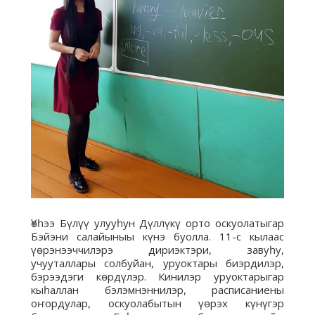
Үөһээ Бүлүү улууһун Дүллүкү орто оскуолатыгар
Бэйэни салайыныы күнэ буолла. 11-с кылаас
үөрэнээччилэрэ дириэктэри, завуһу,
учууталлары солбуйан, уруоктары биэрдилэр,
бэрээдэги көрдүлэр. Кинилэр уруоктарыгар
кыһаллан бэлэмнэннилэр, расписаниены
оҥордулар, оскуолабытын үөрэх күнүгэр