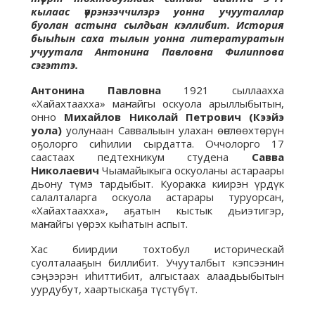
кылаас үөрэнээччилэрэ уонна учууталлар
буолан астына сылдьан кэллибит. История
быыһын саха тылын уонна литературатын
учуутала Антонина Павловна Филиппова
сэгэттэ.
Антонина Павловна
1921 сыллаахха
«Хайахтаахха» маҥнайгы оскуола арыллыбытын,
онно
Михайлов Николай Петрович (Кээйэ
уола)
уолунаан Саввалыын улахан өҥөлөөхтөрүн
оҕолорго сиһилии сырдатта. Оччолорго 17
саастаах педтехникум студена
Савва
Николаевич
Чыамайыкыга оскуоланы астараары
дьону түмэ тардыбыт. Куоракка киирэн үрдүк
салалталарга оскуола астарары туруорсан,
«Хайахтаахха», аҕатын кыстык дьиэтигэр,
маҥнайгы үөрэх кыһатын аспыт.
Хас биирдии тохтобул историческай
суолталааҕын биллибит. Учууталбыт кэпсээнин
сэӊээрэн иһиттибит, алгыстаах алаадьыбытын
уурдубут, хаартыскаҕа түстүбүт.