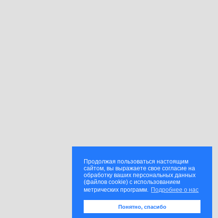
Продолжая пользоваться настоящим
сайтом, вы выражаете свое согласие на
обработку ваших персональных данных
(файлов cookie) с использованием
метрических программ.
Подробнее о нас
Понятно, спасибо