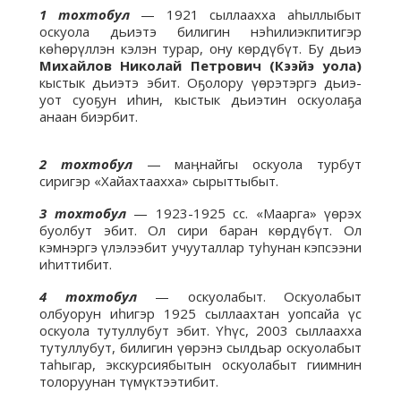
1 тохтобул
— 1921 сыллаахха аһыллыбыт
оскуола дьиэтэ билигин нэһилиэкпитигэр
көһөрүллэн кэлэн турар, ону көрдүбүт. Бу дьиэ
Михайлов Николай Петрович (Кээйэ уола)
кыстык дьиэтэ эбит. Оҕолору үөрэтэргэ дьиэ-
уот суоҕун иһин, кыстык дьиэтин оскуолаҕа
анаан биэрбит.
2 тохтобул
— маӊнайгы оскуола турбут
сиригэр «Хайахтаахха» сырыттыбыт.
3 тохтобул
— 1923-1925 сс. «Маарга» үөрэх
буолбут эбит. Ол сири баран көрдүбүт. Ол
кэмнэргэ үлэлээбит учууталлар туһунан кэпсээни
иһиттибит.
4 тохтобул
— оскуолабыт. Оскуолабыт
олбуорун иһигэр 1925 сыллаахтан уопсайа үс
оскуола тутуллубут эбит. Yһүс, 2003 сыллаахха
тутуллубут, билигин үөрэнэ сылдьар оскуолабыт
таһыгар, экскурсиябытын оскуолабыт гиимнин
толоруунан түмүктээтибит.