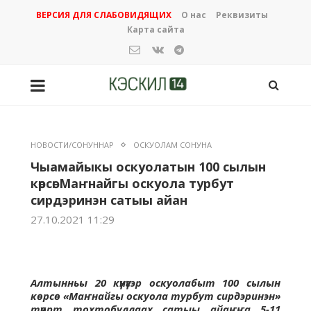
ВЕРСИЯ ДЛЯ СЛАБОВИДЯЩИХ
О нас
Реквизиты
Карта сайта
НОВОСТИ/СОНУННАР
ОСКУОЛАМ СОНУНА
Чыамайыкы оскуолатын 100 сылын
көрсө: Маҥнайгы оскуола турбут
сирдэринэн сатыы айан
27.10.2021 11:29
Алтынньы 20 күнүгэр оскуолабыт 100 сылын
көрсө «Маҥнайгы оскуола турбут сирдэринэн»
түөрт тохтобуллаах сатыы айаҥҥа 5-11