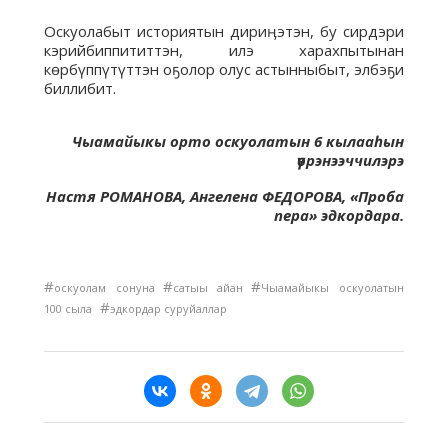
Оскуолабыт историятын дириӊэтэн, бу сирдэри
кэрийбиппититтэн, илэ харахпытынан
көрбүппүтүттэн оҕолор олус астынныбыт, элбэҕи
биллибит.
Чыамайыкы орто оскуолатын 6 кылааһын
үөрэнээччилэрэ
Настя РОМАНОВА, Ангелена ФЕДОРОВА, «Проба
пера» эдкордара.
#
#
#
оскуолам сонуна
сатыы айан
Чыамайыкы оскуолатын
#
100 сыла
эдкордар суруйаллар