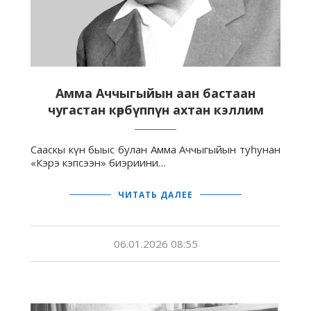
Амма Аччыгыйын аан бастаан
чугастан көрбүппүн ахтан кэллим
Сааскы күн быыс булан Амма Аччыгыйын туһунан
«Кэрэ кэпсээн» биэриини…
ЧИТАТЬ ДАЛЕЕ
06.01.2026 08:55