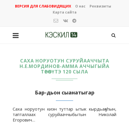
ВЕРСИЯ ДЛЯ СЛАБОВИДЯЩИХ
О нас
Реквизиты
Карта сайта
САХА НОРУОТУН СУРУЙААЧЧЫТА
Н.Е.МОРДИНОВ-АММА АЧЧЫГЫЙА
ТӨРӨӨБҮТЭ 120 СЫЛА
Бар-дьон сыанатыгар
Саха норуотун киэн туттар ытык кырдьаҕаһын,
тапталлаах суруйааччыбытын Николай
Егорович…