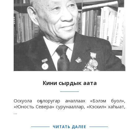
Кини сырдык аата
Оскуола оҕолоругар аналлаах «Бэлэм буол»,
«Юность Севера» сурунааллар, «Кэскил» хаһыат,
…
ЧИТАТЬ ДАЛЕЕ