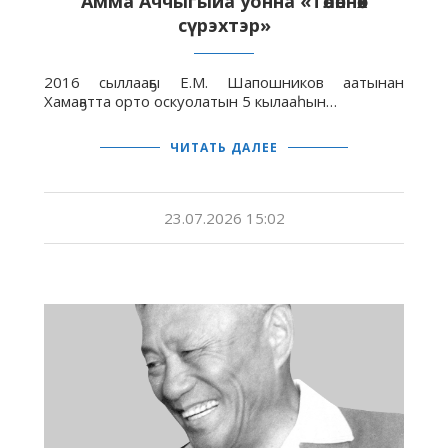
Амма Аччыгыйа уонна «Төлөннөөх
сүрэхтэр»
2016 сыллааҕы Е.М. Шапошников аатынан
Хамаҕатта орто оскуолатын 5 кылааһын…
ЧИТАТЬ ДАЛЕЕ
23.07.2026 15:02