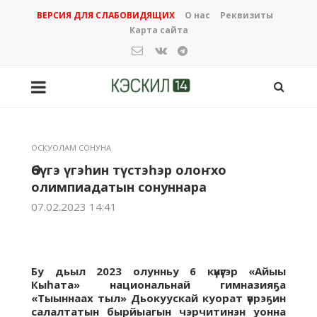
ВЕРСИЯ ДЛЯ СЛАБОВИДЯЩИХ
О нас
Реквизиты
Карта сайта
ОСКУОЛАМ СОНУНА
Өбүгэ үгэһин түстэһэр олоҥхо
олимпиадатын сонуннара
07.02.2023 14:41
Бу дьыл 2023 олунньу 6 күнүгэр «Айыы
Кыһата» национальнай гимназияҕа
«Тыыннаах тыл» Дьокуускай куорат үөрэҕин
салалтатын бырйыагын чэрчитинэн уонна