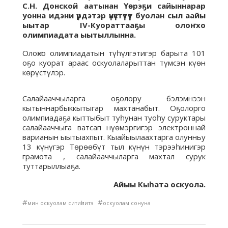
С.Н. Донской аатынан Үөрэҕи сайыннарар
уонна идэни үрдэтэр үнүстүтүүт буолан сыл аайы
ыытар IV-Куораттааҕы олоҥхо
олимпиадата ыытыллынна.
Олоҥхо олимпиадатын түһүлгэтигэр барыта 101
оҕо куорат араас оскуолаларыттан түмсэн күөн
көрүстүлэр.
Салайааччыларга оҕолору бэлэмнээн
кытыннарбыккытыгар махтанабыт. Оҕолорго
олимпиадаҕа кыттыбыт туһунан туоһу суруктары
салайааччыга ватсап нүөмэргигэр электроннай
варианын ыытыахпыт. Кыайыылаахтарга олунньу
13 күнүгэр Төрөөбүт тыл күнүн тэрээһинигэр
грамота , салайааччыларга махтал сурук
туттарыллыаҕа.
Айыы Кыһата оскуола.
#
#
мин оскуолам ситиһиитэ
оскуолам сонуна